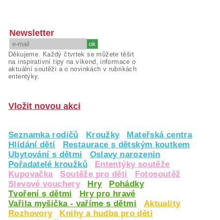
Newsletter
Děkujeme. Každý čtvrtek se můžete těšit
na inspirativní tipy na víkend, informace o
aktuální soutěži a o novinkách v rubrikách
ententýky.
Vložit novou akci
Seznamka rodičů
Kroužky
Mateřská centra
Hlídání dětí
Restaurace s dětským koutkem
Ubytování s dětmi
Oslavy narozenin
Pořadatelé kroužků
Ententýky soutěže
Kupovačka
Soutěže pro děti
Fotosoutěž
Slevové vouchery
Hry
Pohádky
Tvoření s dětmi
Hry pro hravé
Vařila myšička - vaříme s dětmi
Aktuality
Rozhovory
Knihy a hudba pro děti