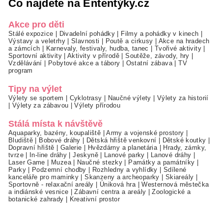
Co najdete na Ententýky.cz
Akce pro děti
Stálé expozice
|
Divadelní pohádky
|
Filmy a pohádky v kinech
|
Výstavy a veletrhy
|
Slavnosti
|
Poutě a cirkusy
|
Akce na hradech
a zámcích
|
Karnevaly, festivaly, hudba, tanec
|
Tvořivé aktivity
|
Sportovní aktivity
|
Aktivity v přírodě
|
Soutěže, závody, hry
|
Vzdělávání
|
Pobytové akce a tábory
|
Ostatní zábava
|
TV
program
Tipy na výlet
Výlety se sportem
|
Cyklotrasy
|
Naučné výlety
|
Výlety za historií
|
Výlety za zábavou
|
Výlety přírodou
Stálá místa k návštěvě
Aquaparky, bazény, koupaliště
|
Army a vojenské prostory
|
Bludiště
|
Bobové dráhy
|
Dětská hřiště venkovní
|
Dětské koutky
|
Dopravní hřiště
|
Galerie
|
Hvězdárny a planetária
|
Hrady, zámky,
tvrze
|
In-line dráhy
|
Jeskyně
|
Lanové parky
|
Lanové dráhy
|
Laser Game
|
Muzea
|
Naučné stezky
|
Památky a památníky
|
Parky
|
Podzemní chodby
|
Rozhledny a vyhlídky
|
Sdílené
kanceláře pro maminky
|
Skanzeny a archeoparky
|
Skiareály
|
Sportovně - relaxační areály
|
Úniková hra
|
Westernová městečka
a indiánské vesnice
|
Zábavní centra a areály
|
Zoologické a
botanické zahrady
|
Kreativní prostor