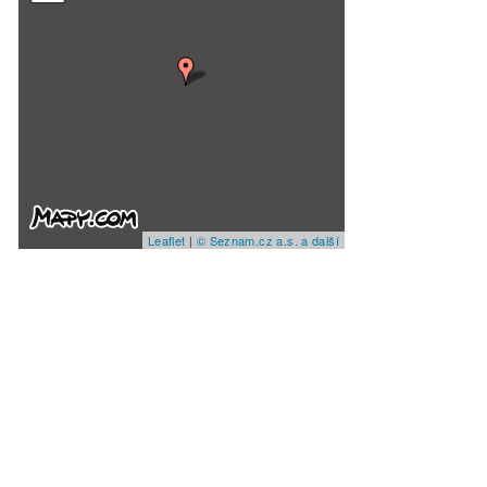
Leaflet
|
© Seznam.cz a.s. a další