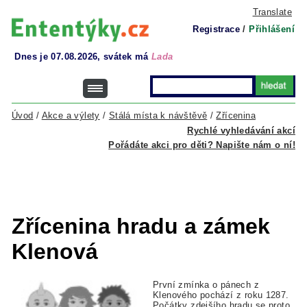
Translate
Registrace
/
Přihlášení
Dnes je 07.08.2026, svátek má
Lada
Úvod
/
Akce a výlety
/
Stálá místa k návštěvě
/
Zřícenina
Rychlé vyhledávání akcí
Pořádáte akci pro děti? Napište nám o ní!
Zřícenina hradu a zámek
Klenová
První zmínka o pánech z
Klenového pochází z roku 1287.
Počátky zdejšího hradu se proto