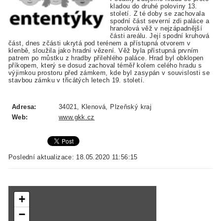
kladou do druhé poloviny 13.
století. Z té doby se zachovala
spodní část severní zdi paláce a
hranolová věž v nejzápadnější
části areálu. Její spodní kruhová
část, dnes zčásti ukrytá pod terénem a přístupná otvorem v
klenbě, sloužila jako hradní vězení. Věž byla přístupná prvním
patrem po můstku z hradby přilehlého paláce. Hrad byl obklopen
příkopem, který se dosud zachoval téměř kolem celého hradu s
výjimkou prostoru před zámkem, kde byl zasypán v souvislosti se
stavbou zámku v třicátých letech 19. století.
Adresa:
34021, Klenová, Plzeňský kraj
Web:
www.gkk.cz
Poslední aktualizace: 18.05.2020 11:56:15
+
−