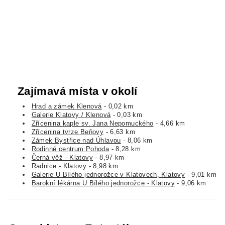
Zajímavá místa v okolí
Hrad a zámek Klenová
- 0,02 km
Galerie Klatovy / Klenová
- 0,03 km
Zřícenina kaple sv. Jana Nepomuckého
- 4,66 km
Zřícenina tvrze Beňovy
- 6,63 km
Zámek Bystřice nad Úhlavou
- 8,06 km
Rodinné centrum Pohoda
- 8,28 km
Černá věž - Klatovy
- 8,97 km
Radnice - Klatovy
- 8,98 km
Galerie U Bílého jednorožce v Klatovech, Klatovy
- 9,01 km
Barokní lékárna U Bílého jednorožce - Klatovy
- 9,06 km