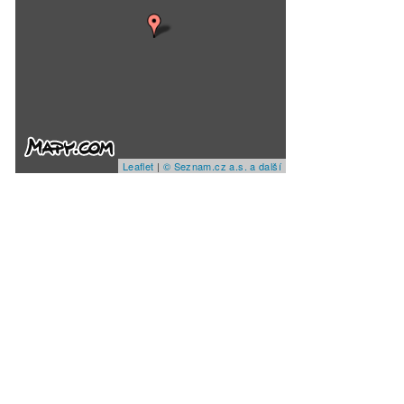
Leaflet
|
© Seznam.cz a.s. a další