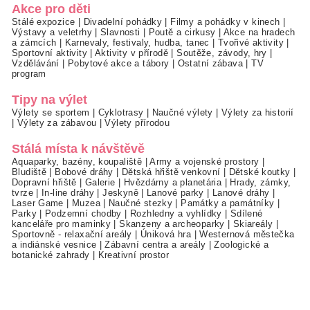
Akce pro děti
Stálé expozice
|
Divadelní pohádky
|
Filmy a pohádky v kinech
|
Výstavy a veletrhy
|
Slavnosti
|
Poutě a cirkusy
|
Akce na hradech
a zámcích
|
Karnevaly, festivaly, hudba, tanec
|
Tvořivé aktivity
|
Sportovní aktivity
|
Aktivity v přírodě
|
Soutěže, závody, hry
|
Vzdělávání
|
Pobytové akce a tábory
|
Ostatní zábava
|
TV
program
Tipy na výlet
Výlety se sportem
|
Cyklotrasy
|
Naučné výlety
|
Výlety za historií
|
Výlety za zábavou
|
Výlety přírodou
Stálá místa k návštěvě
Aquaparky, bazény, koupaliště
|
Army a vojenské prostory
|
Bludiště
|
Bobové dráhy
|
Dětská hřiště venkovní
|
Dětské koutky
|
Dopravní hřiště
|
Galerie
|
Hvězdárny a planetária
|
Hrady, zámky,
tvrze
|
In-line dráhy
|
Jeskyně
|
Lanové parky
|
Lanové dráhy
|
Laser Game
|
Muzea
|
Naučné stezky
|
Památky a památníky
|
Parky
|
Podzemní chodby
|
Rozhledny a vyhlídky
|
Sdílené
kanceláře pro maminky
|
Skanzeny a archeoparky
|
Skiareály
|
Sportovně - relaxační areály
|
Úniková hra
|
Westernová městečka
a indiánské vesnice
|
Zábavní centra a areály
|
Zoologické a
botanické zahrady
|
Kreativní prostor