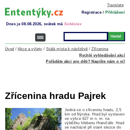
Translate
Registrace
/
Přihlášení
Dnes je 08.08.2026, svátek má
Soběslav
Úvod
/
Akce a výlety
/
Stálá místa k návštěvě
/
Zřícenina
Rychlé vyhledávání akcí
Pořádáte akci pro děti? Napište nám o ní!
Zřícenina hradu Pajrek
Jedná se o zříceninu hradu, 2,5
km od Nýrska. Hrad byl vystaven
ve výšce 627 m n. m. na
výběžku hřebenu Hraničáře. Hrad
se nacházel při staré stezce do