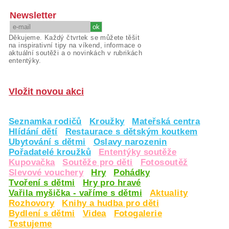
Newsletter
Děkujeme. Každý čtvrtek se můžete těšit
na inspirativní tipy na víkend, informace o
aktuální soutěži a o novinkách v rubrikách
ententýky.
Vložit novou akci
Seznamka rodičů
Kroužky
Mateřská centra
Hlídání dětí
Restaurace s dětským koutkem
Ubytování s dětmi
Oslavy narozenin
Pořadatelé kroužků
Ententýky soutěže
Kupovačka
Soutěže pro děti
Fotosoutěž
Slevové vouchery
Hry
Pohádky
Tvoření s dětmi
Hry pro hravé
Vařila myšička - vaříme s dětmi
Aktuality
Rozhovory
Knihy a hudba pro děti
Bydlení s dětmi
Videa
Fotogalerie
Testujeme