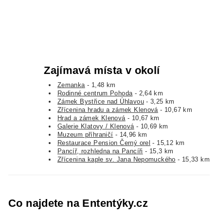
Zajímavá místa v okolí
Zemanka
- 1,48 km
Rodinné centrum Pohoda
- 2,64 km
Zámek Bystřice nad Úhlavou
- 3,25 km
Zřícenina hradu a zámek Klenová
- 10,67 km
Hrad a zámek Klenová
- 10,67 km
Galerie Klatovy / Klenová
- 10,69 km
Muzeum příhraničí
- 14,96 km
Restaurace Pension Černý orel
- 15,12 km
Pancíř, rozhledna na Pancíři
- 15,3 km
Zřícenina kaple sv. Jana Nepomuckého
- 15,33 km
Co najdete na Ententýky.cz