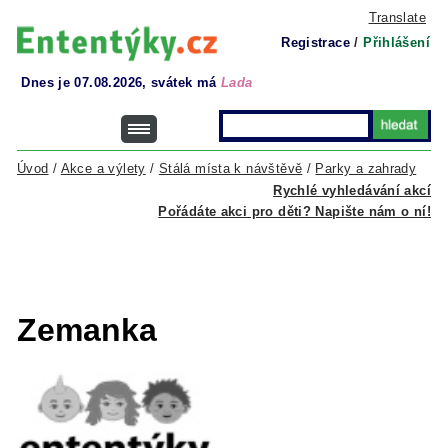
Translate
Registrace
/
Přihlášení
Dnes je 07.08.2026, svátek má
Lada
Úvod
/
Akce a výlety
/
Stálá místa k návštěvě
/
Parky a zahrady
Rychlé vyhledávání akcí
Pořádáte akci pro děti? Napište nám o ní!
Zemanka