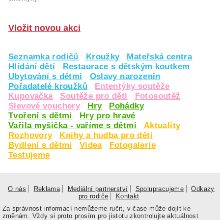
Vložit novou akci
Seznamka rodičů
Kroužky
Mateřská centra
Hlídání dětí
Restaurace s dětským koutkem
Ubytování s dětmi
Oslavy narozenin
Pořadatelé kroužků
Ententýky soutěže
Kupovačka
Soutěže pro děti
Fotosoutěž
Slevové vouchery
Hry
Pohádky
Tvoření s dětmi
Hry pro hravé
Vařila myšička - vaříme s dětmi
Aktuality
Rozhovory
Knihy a hudba pro děti
Bydlení s dětmi
Videa
Fotogalerie
Testujeme
O nás
Reklama
Mediální partnerství
Spolupracujeme
Odkazy
pro rodiče
Kontakt
Za správnost informací nemůžeme ručit, v čase může dojít ke
změnám. Vždy si proto prosím pro jistotu zkontrolujte aktuálnost