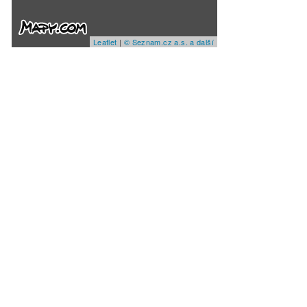
Leaflet
|
© Seznam.cz a.s. a další