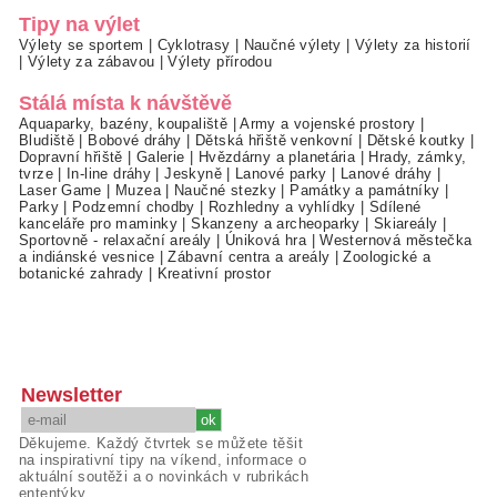
Tipy na výlet
Výlety se sportem
|
Cyklotrasy
|
Naučné výlety
|
Výlety za historií
|
Výlety za zábavou
|
Výlety přírodou
Stálá místa k návštěvě
Aquaparky, bazény, koupaliště
|
Army a vojenské prostory
|
Bludiště
|
Bobové dráhy
|
Dětská hřiště venkovní
|
Dětské koutky
|
Dopravní hřiště
|
Galerie
|
Hvězdárny a planetária
|
Hrady, zámky,
tvrze
|
In-line dráhy
|
Jeskyně
|
Lanové parky
|
Lanové dráhy
|
Laser Game
|
Muzea
|
Naučné stezky
|
Památky a památníky
|
Parky
|
Podzemní chodby
|
Rozhledny a vyhlídky
|
Sdílené
kanceláře pro maminky
|
Skanzeny a archeoparky
|
Skiareály
|
Sportovně - relaxační areály
|
Úniková hra
|
Westernová městečka
a indiánské vesnice
|
Zábavní centra a areály
|
Zoologické a
botanické zahrady
|
Kreativní prostor
Newsletter
Děkujeme. Každý čtvrtek se můžete těšit
na inspirativní tipy na víkend, informace o
aktuální soutěži a o novinkách v rubrikách
ententýky.