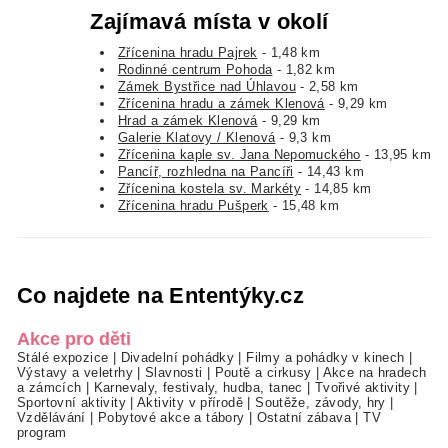
Zajímavá místa v okolí
Zřícenina hradu Pajrek
- 1,48 km
Rodinné centrum Pohoda
- 1,82 km
Zámek Bystřice nad Úhlavou
- 2,58 km
Zřícenina hradu a zámek Klenová
- 9,29 km
Hrad a zámek Klenová
- 9,29 km
Galerie Klatovy / Klenová
- 9,3 km
Zřícenina kaple sv. Jana Nepomuckého
- 13,95 km
Pancíř, rozhledna na Pancíři
- 14,43 km
Zřícenina kostela sv. Markéty
- 14,85 km
Zřícenina hradu Pušperk
- 15,48 km
Co najdete na Ententýky.cz
Akce pro děti
Stálé expozice
|
Divadelní pohádky
|
Filmy a pohádky v kinech
|
Výstavy a veletrhy
|
Slavnosti
|
Poutě a cirkusy
|
Akce na hradech
a zámcích
|
Karnevaly, festivaly, hudba, tanec
|
Tvořivé aktivity
|
Sportovní aktivity
|
Aktivity v přírodě
|
Soutěže, závody, hry
|
Vzdělávání
|
Pobytové akce a tábory
|
Ostatní zábava
|
TV
program