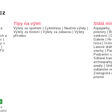
cz
Tipy na výlet
Stálá mí
 a
Výlety se sportem
|
Cyklotrasy
|
Naučné výlety
|
Aquaparky, 
Výlety za historií
|
Výlety za zábavou
|
Výlety
prostory
|
B
ch a
přírodou
venkovní
|
ec
|
Galerie
|
Hv
ty v
tvrze
|
In-li
í
|
Lanové drá
TV
stezky
|
Pa
Podzemní c
Sdílené kan
archeopark
areály
|
Úni
indiánské v
Zoologické 
prostor
na
uální