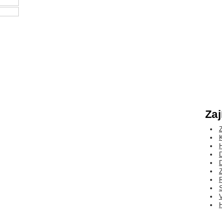
Zaj
H
H