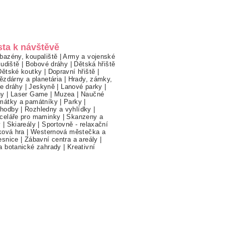
sta k návštěvě
bazény, koupaliště
|
Army a vojenské
ludiště
|
Bobové dráhy
|
Dětská hřiště
Dětské koutky
|
Dopravní hřiště
|
ězdárny a planetária
|
Hrady, zámky,
ne dráhy
|
Jeskyně
|
Lanové parky
|
hy
|
Laser Game
|
Muzea
|
Naučné
mátky a památníky
|
Parky
|
hodby
|
Rozhledny a vyhlídky
|
celáře pro maminky
|
Skanzeny a
y
|
Skiareály
|
Sportovně - relaxační
ková hra
|
Westernová městečka a
esnice
|
Zábavní centra a areály
|
a botanické zahrady
|
Kreativní