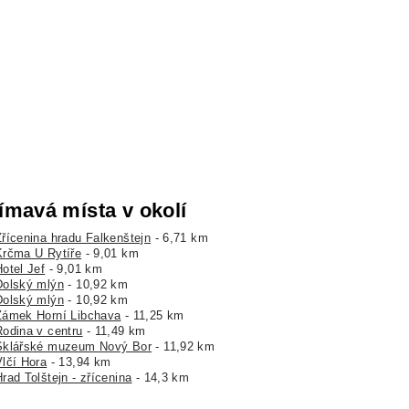
ímavá místa v okolí
Zřícenina hradu Falkenštejn
- 6,71 km
Krčma U Rytíře
- 9,01 km
otel Jef
- 9,01 km
Dolský mlýn
- 10,92 km
Dolský mlýn
- 10,92 km
Zámek Horní Libchava
- 11,25 km
Rodina v centru
- 11,49 km
Sklářské muzeum Nový Bor
- 11,92 km
Vlčí Hora
- 13,94 km
rad Tolštejn - zřícenina
- 14,3 km