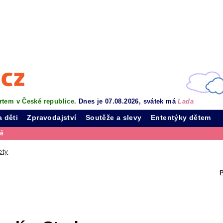
rtem v České republice.
Dnes je 07.08.2026, svátek má
Lada
a děti
Zpravodajství
Soutěže a slevy
Ententýky dětem
vě
ety
P