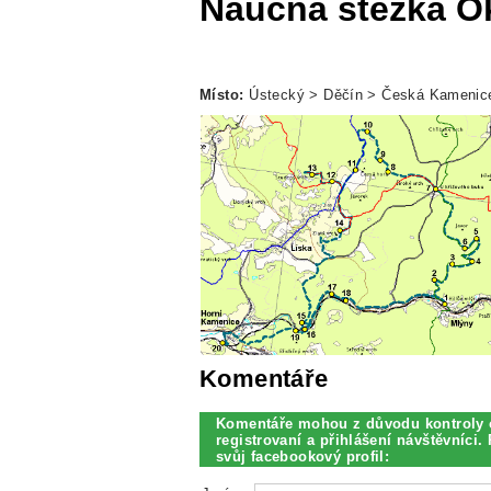
Naučná stezka O
Místo:
Ústecký > Děčín > Česká Kamenic
Komentáře
Komentáře mohou z důvodu kontroly 
registrovaní a přihlášení návštěvníci. 
svůj facebookový profil: