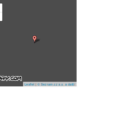
+
−
Leaflet
|
© Seznam.cz a.s. a další