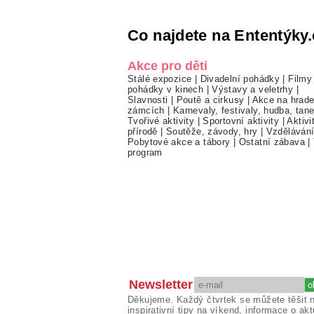
Co najdete na Ententýky.
Akce pro děti
Stálé expozice
|
Divadelní pohádky
|
Filmy
pohádky v kinech
|
Výstavy a veletrhy
|
Slavnosti
|
Poutě a cirkusy
|
Akce na hrade
zámcích
|
Karnevaly, festivaly, hudba, tan
Tvořivé aktivity
|
Sportovní aktivity
|
Aktivi
přírodě
|
Soutěže, závody, hry
|
Vzděláván
Pobytové akce a tábory
|
Ostatní zábava
|
program
Newsletter
Děkujeme. Každý čtvrtek se můžete těšit 
inspirativní tipy na víkend, informace o akt