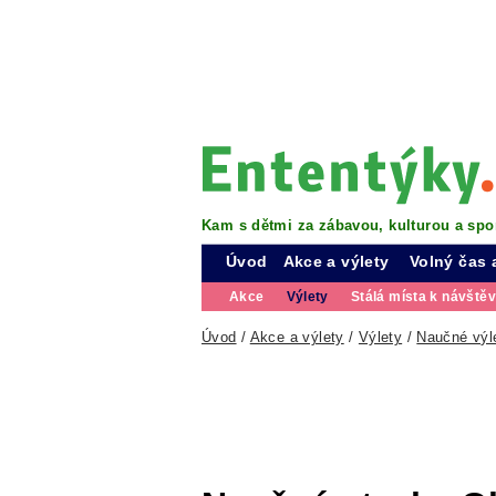
Kam s dětmi za zábavou, kulturou a spo
Úvod
Akce a výlety
Volný čas 
Akce
Výlety
Stálá místa k návště
Úvod
/
Akce a výlety
/
Výlety
/
Naučné výl