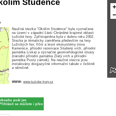
kolím Studence
e
Naučná stezka "Okolím Studence" byla vyznačena
na území v západní části Chráněné krajinné oblasti
Lužické hory. Zpřístupněna byla v dubnu roku 2002.
Stezka je tématicky zaměřena především na lesy
Lužických hor, říční a lesní ekosystémy (niva
Kamenice, přírodní rezervace Studený vrch, přírodní
památka Líska) a význačné geomorfologické útvary
(národní přírodní památka Zlatý vrch a přírodní
památka Pustý zámek). Na naučné stezce jsou
instalovány dvojjazyčné informační tabule v češtině
a němčině.
WWW:
www.luzicke-hory.cz
obsahu psát jen
Přihlásit se můžete i přes