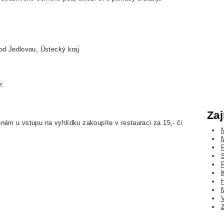
pod Jedlovou, Ústecký kraj
e:
Zaj
ěném u vstupu na vyhlídku zakoupíte v restauraci za 15,- či
H