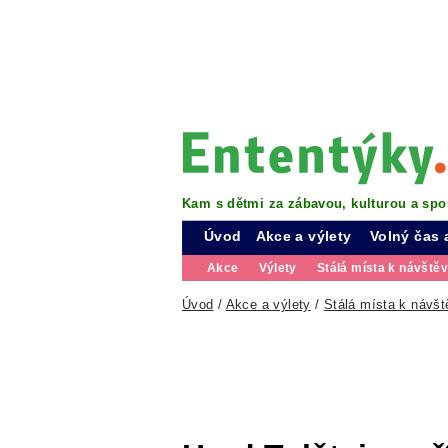
Kam s dětmi za zábavou, kulturou a spo
Úvod
Akce a výlety
Volný čas 
Akce
Výlety
Stálá místa k návště
Úvod
/
Akce a výlety
/
Stálá místa k návšt