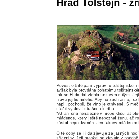
Hrad Tolštejn - z
Pověst o Bílé paní vypráví o tolštejnském 
avšak byla provdána bohatému tolštejnskému 
tak se Hilda dál vídala se svým milým. Její
hlavu jejího milého. Aby ho zachránila, ro
napil, pochopil, že víno je otrávené. S me
stačil vyslovit strašnou kletbu:
"Ať ani ona nenalezne v hrobě klidu, ať bl
mládence, který ještě nepoznal ženu, ač ros
zůstal neposkvrněn. Jen takový mládenec b
O té doby se Hilda zjevuje za jasných nocí
zříceniny. Její manžel se zjevuje v podobě