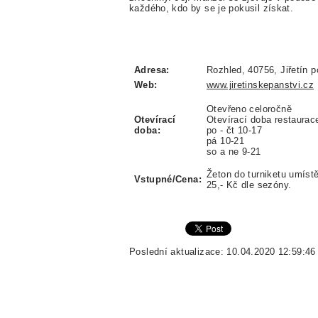
každého, kdo by se je pokusil získat.
Adresa:
Rozhled, 40756, Jiřetín 
Web:
www.jiretinskepanstvi.cz
Otevřeno celoročně
Otevírací
Otevírací doba restaurac
doba:
po - čt 10-17
pá 10-21
so a ne 9-21
Žeton do turniketu umíst
Vstupné/Cena:
25,- Kč dle sezóny.
Poslední aktualizace: 10.04.2020 12:59:46