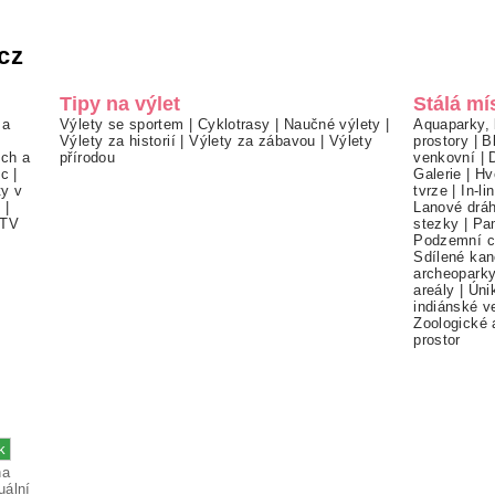
cz
Tipy na výlet
Stálá mí
 a
Výlety se sportem
|
Cyklotrasy
|
Naučné výlety
|
Aquaparky, 
Výlety za historií
|
Výlety za zábavou
|
Výlety
prostory
|
B
ch a
přírodou
venkovní
|
ec
|
Galerie
|
Hv
ty v
tvrze
|
In-li
í
|
Lanové drá
TV
stezky
|
Pa
Podzemní c
Sdílené kan
archeopark
areály
|
Úni
indiánské v
Zoologické 
prostor
na
uální