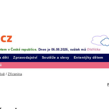
rtem v České republice.
Dnes je 06.08.2026, svátek má
Oldřiška
a děti
Zpravodajství
Soutěže a slevy
Ententýky dětem
vě
ěvě
/
Zřícenina
P