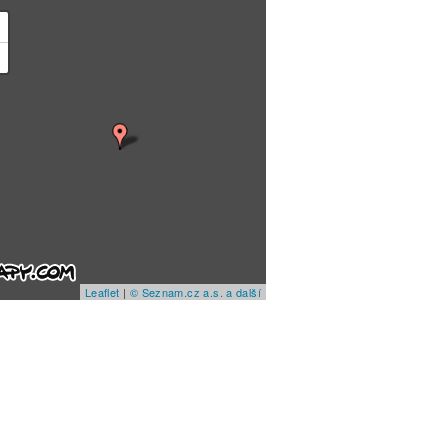
+
−
Leaflet
|
© Seznam.cz a.s. a další