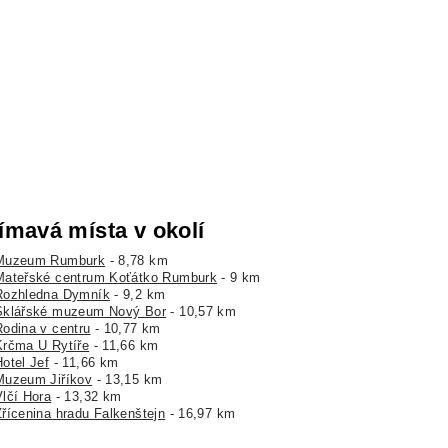
ímavá místa v okolí
Muzeum Rumburk
- 8,78 km
Mateřské centrum Koťátko Rumburk
- 9 km
Rozhledna Dymník
- 9,2 km
Sklářské muzeum Nový Bor
- 10,57 km
Rodina v centru
- 10,77 km
Krčma U Rytíře
- 11,66 km
otel Jef
- 11,66 km
Muzeum Jiříkov
- 13,15 km
Vlčí Hora
- 13,32 km
Zřícenina hradu Falkenštejn
- 16,97 km