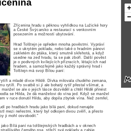
řícenina
Zřícenina hradu s pěknou vyhlídkou na Lužické hory
a České Švýcarsko a restaurací s venkovním
posezením a možností ubytování.
Hrad Tolštejn je opředen mnoha pověstmi. Vypráví
se o ukrytém pokladu, nebo také o hradním pánovi
zakletém do ptáka, který smutně skřehotá, a když
usedne na zeď hradu, ta se pak zboří. Další pověst
je o podivných kvílejících přízracích, létajících nad
hradem, a samozřejmě jako každý správný hrad i
Tolštejn má svoji Bílou paní:
rytíři a mladé dívce Hildě. Dívka milovala chudého zemana,
rytíři. Po svatbě si jí ale bohatý rytíř přestal všímat, a
 manžel se ale o jejich lásce dozvěděl a chtěl Hildě přinést
zhodla se Hilda, že dá manželovi do vína jed. Když se manžel
čem v ruce donutil Hildu, aby dopila zbytek vína. Než zemřel,
oudí po hradbách hradu jako bílá paní, dokud nenajde
tl mezi neřestmi, který byl odkojen divou zvěří, a přesto
y ji mohl osvobodit."
 jako Bílá paní na tolštejnských hradbách a v oknech
 strašlivého černého psa, střeží své poklady a zabije