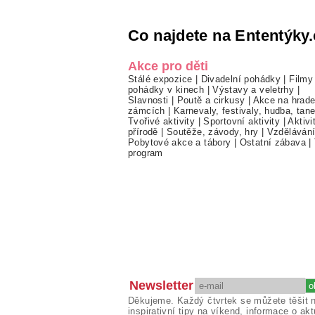
Co najdete na Ententýky.
Akce pro děti
Stálé expozice
|
Divadelní pohádky
|
Filmy
pohádky v kinech
|
Výstavy a veletrhy
|
Slavnosti
|
Poutě a cirkusy
|
Akce na hrade
zámcích
|
Karnevaly, festivaly, hudba, tan
Tvořivé aktivity
|
Sportovní aktivity
|
Aktivi
přírodě
|
Soutěže, závody, hry
|
Vzděláván
Pobytové akce a tábory
|
Ostatní zábava
|
program
Newsletter
Děkujeme. Každý čtvrtek se můžete těšit 
inspirativní tipy na víkend, informace o akt