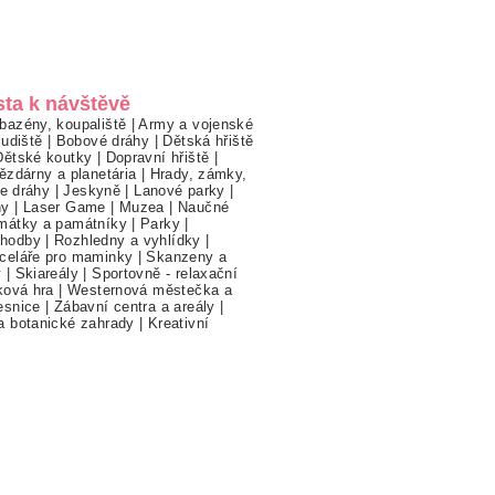
sta k návštěvě
bazény, koupaliště
|
Army a vojenské
ludiště
|
Bobové dráhy
|
Dětská hřiště
Dětské koutky
|
Dopravní hřiště
|
ězdárny a planetária
|
Hrady, zámky,
ne dráhy
|
Jeskyně
|
Lanové parky
|
hy
|
Laser Game
|
Muzea
|
Naučné
mátky a památníky
|
Parky
|
hodby
|
Rozhledny a vyhlídky
|
celáře pro maminky
|
Skanzeny a
y
|
Skiareály
|
Sportovně - relaxační
ková hra
|
Westernová městečka a
esnice
|
Zábavní centra a areály
|
a botanické zahrady
|
Kreativní