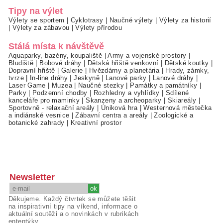
Tipy na výlet
Výlety se sportem
|
Cyklotrasy
|
Naučné výlety
|
Výlety za historií
|
Výlety za zábavou
|
Výlety přírodou
Stálá místa k návštěvě
Aquaparky, bazény, koupaliště
|
Army a vojenské prostory
|
Bludiště
|
Bobové dráhy
|
Dětská hřiště venkovní
|
Dětské koutky
|
Dopravní hřiště
|
Galerie
|
Hvězdárny a planetária
|
Hrady, zámky,
tvrze
|
In-line dráhy
|
Jeskyně
|
Lanové parky
|
Lanové dráhy
|
Laser Game
|
Muzea
|
Naučné stezky
|
Památky a památníky
|
Parky
|
Podzemní chodby
|
Rozhledny a vyhlídky
|
Sdílené
kanceláře pro maminky
|
Skanzeny a archeoparky
|
Skiareály
|
Sportovně - relaxační areály
|
Úniková hra
|
Westernová městečka
a indiánské vesnice
|
Zábavní centra a areály
|
Zoologické a
botanické zahrady
|
Kreativní prostor
Newsletter
Děkujeme. Každý čtvrtek se můžete těšit
na inspirativní tipy na víkend, informace o
aktuální soutěži a o novinkách v rubrikách
ententýky.