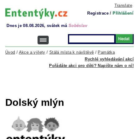
Translate
Registrace
/
Přihlášení
Dnes je 08.08.2026, svátek má
Soběslav
Úvod
/
Akce a výlety
/
Stálá místa k návštěvě
/
Památka
Rychlé vyhledávání akcí
Pořádáte akci pro děti? Napište nám o ní!
Dolský mlýn