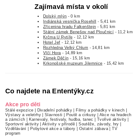
Zajímavá místa v okolí
Dolský mlýn
- 0 km
Indiánská vesnička Rosehill
- 5,41 km
Zřícenina hradu Falkenštejn
- 5,81 km
Státní zámek Benešov nad Ploučnicí
- 11,2 km
Krčma U Rytíře
- 12,12 km
Hotel Jef
- 12,12 km
Rozhledna Velký Chlum
- 14,81 km
Vlčí Hora
- 14,89 km
Zámek Děčín
- 15,16 km
Krkonošské muzeum Jilemnice
- 15,42 km
Co najdete na Ententýky.cz
Akce pro děti
Stálé expozice
|
Divadelní pohádky
|
Filmy a pohádky v kinech
|
Výstavy a veletrhy
|
Slavnosti
|
Poutě a cirkusy
|
Akce na hradech
a zámcích
|
Karnevaly, festivaly, hudba, tanec
|
Tvořivé aktivity
|
Sportovní aktivity
|
Aktivity v přírodě
|
Soutěže, závody, hry
|
Vzdělávání
|
Pobytové akce a tábory
|
Ostatní zábava
|
TV
program