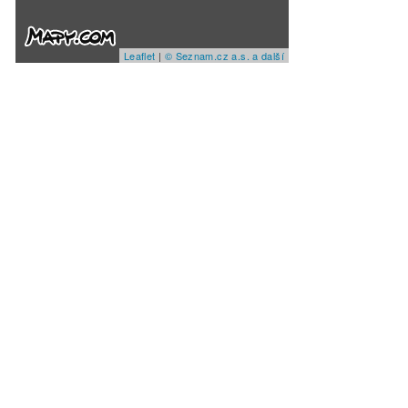
Leaflet
|
© Seznam.cz a.s. a další