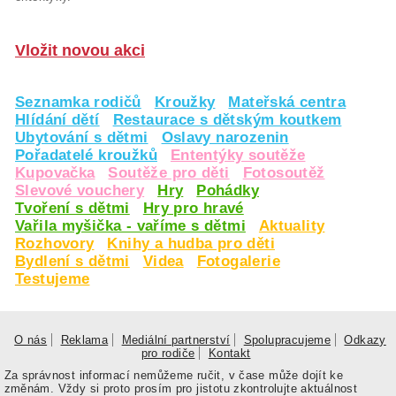
Vložit novou akci
Seznamka rodičů
Kroužky
Mateřská centra
Hlídání dětí
Restaurace s dětským koutkem
Ubytování s dětmi
Oslavy narozenin
Pořadatelé kroužků
Ententýky soutěže
Kupovačka
Soutěže pro děti
Fotosoutěž
Slevové vouchery
Hry
Pohádky
Tvoření s dětmi
Hry pro hravé
Vařila myšička - vaříme s dětmi
Aktuality
Rozhovory
Knihy a hudba pro děti
Bydlení s dětmi
Videa
Fotogalerie
Testujeme
O nás
Reklama
Mediální partnerství
Spolupracujeme
Odkazy
pro rodiče
Kontakt
Za správnost informací nemůžeme ručit, v čase může dojít ke
změnám. Vždy si proto prosím pro jistotu zkontrolujte aktuálnost