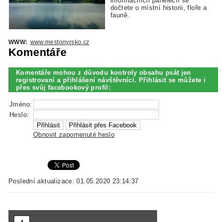
informačních panelech se
dočtete o místní historii, floře a
fauně.
WWW:
www.mestonyrsko.cz
Komentáře
Komentáře mohou z důvodu kontroly obsahu psát jen
registrovaní a přihlášení návštěvníci. Přihlásit se můžete i
přes svůj facebookový profil:
Jméno:
Heslo:
Obnovit zapomenuté heslo
Poslední aktualizace: 01.05.2020 23:14:37