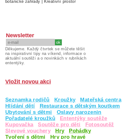
botanické zahrady
|
Kreativní prostor
Newsletter
Děkujeme. Každý čtvrtek se můžete těšit
na inspirativní tipy na víkend, informace o
aktuální soutěži a o novinkách v rubrikách
ententýky.
Vložit novou akci
Seznamka rodičů
Kroužky
Mateřská centra
Hlídání dětí
Restaurace s dětským koutkem
Ubytování s dětmi
Oslavy narozenin
Pořadatelé kroužků
Ententýky soutěže
Kupovačka
Soutěže pro děti
Fotosoutěž
Slevové vouchery
Hry
Pohádky
Tvoření s dětmi
Hry pro hravé