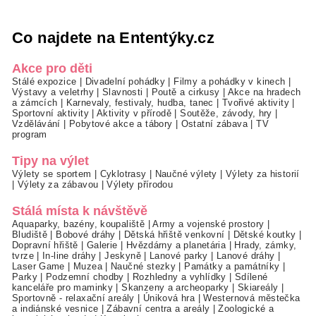
Co najdete na Ententýky.cz
Akce pro děti
Stálé expozice
|
Divadelní pohádky
|
Filmy a pohádky v kinech
|
Výstavy a veletrhy
|
Slavnosti
|
Poutě a cirkusy
|
Akce na hradech
a zámcích
|
Karnevaly, festivaly, hudba, tanec
|
Tvořivé aktivity
|
Sportovní aktivity
|
Aktivity v přírodě
|
Soutěže, závody, hry
|
Vzdělávání
|
Pobytové akce a tábory
|
Ostatní zábava
|
TV
program
Tipy na výlet
Výlety se sportem
|
Cyklotrasy
|
Naučné výlety
|
Výlety za historií
|
Výlety za zábavou
|
Výlety přírodou
Stálá místa k návštěvě
Aquaparky, bazény, koupaliště
|
Army a vojenské prostory
|
Bludiště
|
Bobové dráhy
|
Dětská hřiště venkovní
|
Dětské koutky
|
Dopravní hřiště
|
Galerie
|
Hvězdárny a planetária
|
Hrady, zámky,
tvrze
|
In-line dráhy
|
Jeskyně
|
Lanové parky
|
Lanové dráhy
|
Laser Game
|
Muzea
|
Naučné stezky
|
Památky a památníky
|
Parky
|
Podzemní chodby
|
Rozhledny a vyhlídky
|
Sdílené
kanceláře pro maminky
|
Skanzeny a archeoparky
|
Skiareály
|
Sportovně - relaxační areály
|
Úniková hra
|
Westernová městečka
a indiánské vesnice
|
Zábavní centra a areály
|
Zoologické a