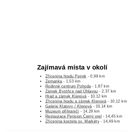
Zajímavá místa v okolí
Zřícenina hradu Pajrek
- 0,99 km
Zemanka
- 1,53 km
Rodinné centrum Pohoda
- 1,87 km
Zámek Bystřice nad Úhlavou
- 2,37 km
Hrad a zámek Klenová
- 10,12 km
Zřícenina hradu a zámek Klenová
- 10,12 km
Galerie Klatovy / Klenová
- 10,14 km
Muzeum příhraničí
- 14,29 km
Restaurace Pension Černý orel
- 14,45 km
Zřícenina kostela sv. Markéty
- 14,49 km