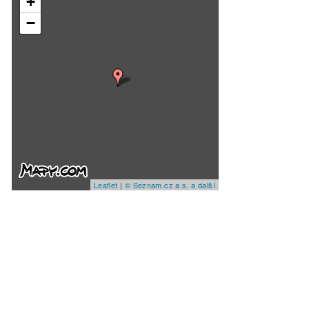
+
−
Leaflet
|
© Seznam.cz a.s. a další