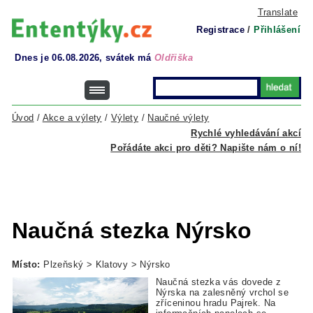
Translate
Registrace
/
Přihlášení
Dnes je 06.08.2026, svátek má
Oldřiška
Úvod
/
Akce a výlety
/
Výlety
/
Naučné výlety
Rychlé vyhledávání akcí
Pořádáte akci pro děti? Napište nám o ní!
Naučná stezka Nýrsko
Místo:
Plzeňský > Klatovy > Nýrsko
Naučná stezka vás dovede z
Nýrska na zalesněný vrchol se
zříceninou hradu Pajrek. Na