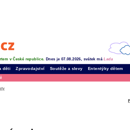
rtem v České republice.
Dnes je 07.08.2026, svátek má
Lada
a děti
Zpravodajství
Soutěže a slevy
Ententýky dětem
vě
ety
P