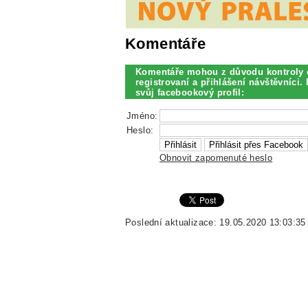
Komentáře
Komentáře mohou z důvodu kontroly 
registrovaní a přihlášení návštěvníci. 
svůj facebookový profil:
Jméno:
Heslo:
Obnovit zapomenuté heslo
Poslední aktualizace: 19.05.2020 13:03:35