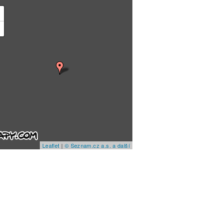
+
−
Leaflet
|
© Seznam.cz a.s. a další