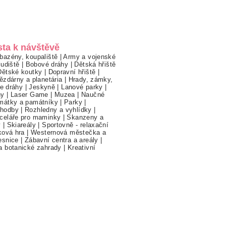
sta k návštěvě
bazény, koupaliště
|
Army a vojenské
ludiště
|
Bobové dráhy
|
Dětská hřiště
Dětské koutky
|
Dopravní hřiště
|
ězdárny a planetária
|
Hrady, zámky,
ne dráhy
|
Jeskyně
|
Lanové parky
|
hy
|
Laser Game
|
Muzea
|
Naučné
mátky a památníky
|
Parky
|
hodby
|
Rozhledny a vyhlídky
|
celáře pro maminky
|
Skanzeny a
y
|
Skiareály
|
Sportovně - relaxační
ková hra
|
Westernová městečka a
esnice
|
Zábavní centra a areály
|
a botanické zahrady
|
Kreativní