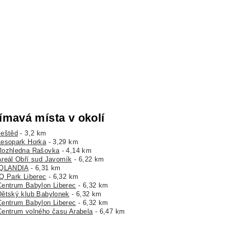
ímavá místa v okolí
Ještěd
- 3,2 km
Lesopark Horka
- 3,29 km
Rozhledna Rašovka
- 4,14 km
Areál Obří sud Javorník
- 6,22 km
iQLANDIA
- 6,31 km
IQ Park Liberec
- 6,32 km
Centrum Babylon Liberec
- 6,32 km
Dětský klub Babylonek
- 6,32 km
Centrum Babylon Liberec
- 6,32 km
Centrum volného času Arabela
- 6,47 km