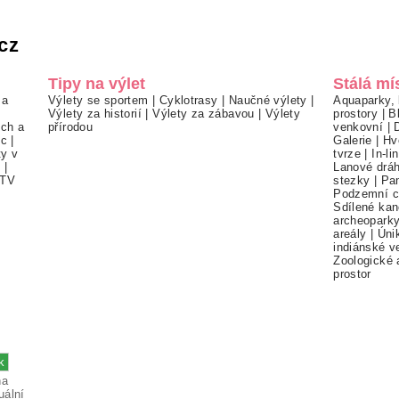
cz
Tipy na výlet
Stálá mí
 a
Výlety se sportem
|
Cyklotrasy
|
Naučné výlety
|
Aquaparky, 
Výlety za historií
|
Výlety za zábavou
|
Výlety
prostory
|
B
ch a
přírodou
venkovní
|
ec
|
Galerie
|
Hv
ty v
tvrze
|
In-li
í
|
Lanové drá
TV
stezky
|
Pa
Podzemní c
Sdílené kan
archeopark
areály
|
Úni
indiánské v
Zoologické 
prostor
na
uální