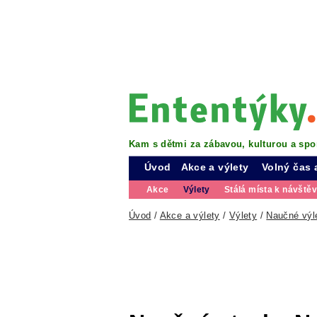
Kam s dětmi za zábavou, kulturou a spo
Úvod
Akce a výlety
Volný čas 
Akce
Výlety
Stálá místa k návště
Úvod
/
Akce a výlety
/
Výlety
/
Naučné výl