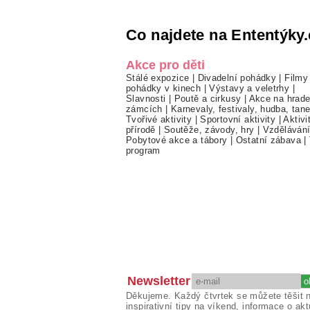
Co najdete na Ententýky.
Akce pro děti
Stálé expozice
|
Divadelní pohádky
|
Filmy
pohádky v kinech
|
Výstavy a veletrhy
|
Slavnosti
|
Poutě a cirkusy
|
Akce na hrade
zámcích
|
Karnevaly, festivaly, hudba, tan
Tvořivé aktivity
|
Sportovní aktivity
|
Aktivi
přírodě
|
Soutěže, závody, hry
|
Vzděláván
Pobytové akce a tábory
|
Ostatní zábava
|
program
Newsletter
Děkujeme. Každý čtvrtek se můžete těšit 
inspirativní tipy na víkend, informace o akt