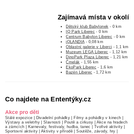
Zajímavá místa v okolí
Dětský klub Babylonek
- 0 km
IQ Park Liberec
- 0 km
Centrum Babylon Liberec
- 0 km
iQLANDIA
- 0,08 km
Oblastní galerie v Liberci
- 1,1 km
Muzeum LEGA Liberec
- 1,12 km
DinoPark Plaza Liberec
- 1,21 km
Čmelák
- 1,55 km
EkoPark Liberec
- 1,6 km
Bazén Liberec
- 1,72 km
Co najdete na Ententýky.cz
Akce pro děti
Stálé expozice
|
Divadelní pohádky
|
Filmy a pohádky v kinech
|
Výstavy a veletrhy
|
Slavnosti
|
Poutě a cirkusy
|
Akce na hradech
a zámcích
|
Karnevaly, festivaly, hudba, tanec
|
Tvořivé aktivity
|
Sportovní aktivity
|
Aktivity v přírodě
|
Soutěže, závody, hry
|