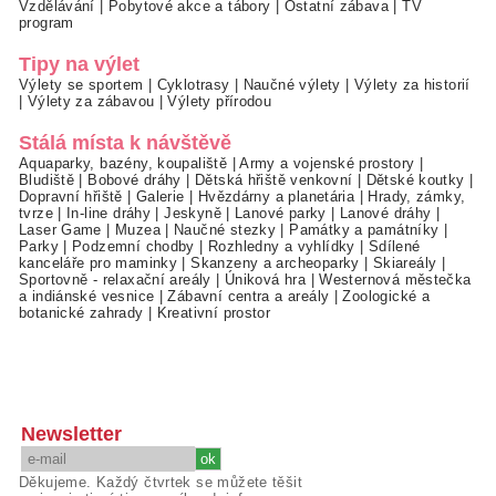
Vzdělávání
|
Pobytové akce a tábory
|
Ostatní zábava
|
TV
program
Tipy na výlet
Výlety se sportem
|
Cyklotrasy
|
Naučné výlety
|
Výlety za historií
|
Výlety za zábavou
|
Výlety přírodou
Stálá místa k návštěvě
Aquaparky, bazény, koupaliště
|
Army a vojenské prostory
|
Bludiště
|
Bobové dráhy
|
Dětská hřiště venkovní
|
Dětské koutky
|
Dopravní hřiště
|
Galerie
|
Hvězdárny a planetária
|
Hrady, zámky,
tvrze
|
In-line dráhy
|
Jeskyně
|
Lanové parky
|
Lanové dráhy
|
Laser Game
|
Muzea
|
Naučné stezky
|
Památky a památníky
|
Parky
|
Podzemní chodby
|
Rozhledny a vyhlídky
|
Sdílené
kanceláře pro maminky
|
Skanzeny a archeoparky
|
Skiareály
|
Sportovně - relaxační areály
|
Úniková hra
|
Westernová městečka
a indiánské vesnice
|
Zábavní centra a areály
|
Zoologické a
botanické zahrady
|
Kreativní prostor
Newsletter
Děkujeme. Každý čtvrtek se můžete těšit