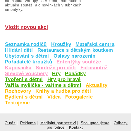
na inspirativní tipy na víkend, informace o
aktuální soutěži a o novinkách v rubrikách
ententýky.
Vložit novou akci
Seznamka rodičů
Kroužky
Mateřská centra
Hlídání dětí
Restaurace s dětským koutkem
Ubytování s dětmi
Oslavy narozenin
Pořadatelé kroužků
Ententýky soutěže
Kupovačka
Soutěže pro děti
Fotosoutěž
Slevové vouchery
Hry
Pohádky
Tvoření s dětmi
Hry pro hravé
Vařila myšička - vaříme s dětmi
Aktuality
Rozhovory
Knihy a hudba pro děti
Bydlení s dětmi
Videa
Fotogalerie
Testujeme
O nás
Reklama
Mediální partnerství
Spolupracujeme
Odkazy
pro rodiče
Kontakt