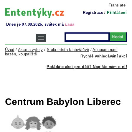
Translate
Registrace
/
Přihlášení
Dnes je 07.08.2026, svátek má
Lada
Úvod
/
Akce a výlety
/
Stálá místa k návštěvě
/
Aquacentrum,
bazén, koupaliště
Rychlé vyhledávání akcí
Pořádáte akci pro děti? Napište nám o ní!
Centrum Babylon Liberec