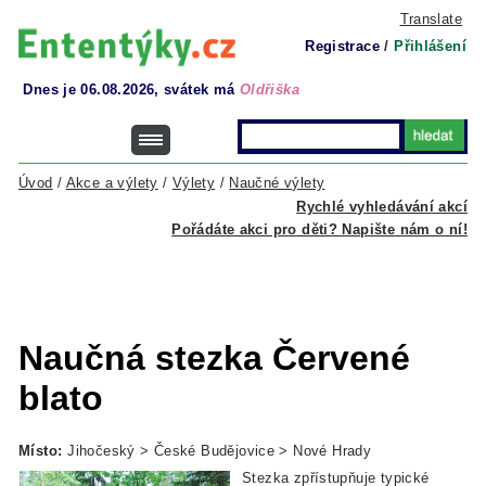
Translate
Registrace
/
Přihlášení
Dnes je 06.08.2026, svátek má
Oldřiška
Úvod
/
Akce a výlety
/
Výlety
/
Naučné výlety
Rychlé vyhledávání akcí
Pořádáte akci pro děti? Napište nám o ní!
Naučná stezka Červené
blato
Místo:
Jihočeský > České Budějovice > Nové Hrady
Stezka zpřístupňuje typické