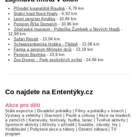
Přírodní koupaliště Roudná
- 6,79 km
Státní hrad Nové Hrady
- 6,92 km
Lesní penzion Amálka
- 10,84 km
Pension Říše Domanín
- 10,96 km
Jihočeské muzeum - Pobočka Žumberk u Nových Hradů
-
12,98 km
Safari Resort
- 13,04 km
Schwarzenberská hrobka - Třeboň
- 13,08 km
Farma a penzion Mlýnský dvůr
- 13,19 km
Pension Bavlnka
- 13,9 km
Zoo Dvorec - Park exotických zvířat
- 14,66 km
Co najdete na Ententýky.cz
Akce pro děti
Stálé expozice
|
Divadelní pohádky
|
Filmy a pohádky v kinech
|
Výstavy a veletrhy
|
Slavnosti
|
Poutě a cirkusy
|
Akce na hradech
a zámcích
|
Karnevaly, festivaly, hudba, tanec
|
Tvořivé aktivity
|
Sportovní aktivity
|
Aktivity v přírodě
|
Soutěže, závody, hry
|
Vzdělávání
|
Pobytové akce a tábory
|
Ostatní zábava
|
TV
program