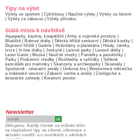
Tipy na výlet
Výlety se sportem
|
Cyklotrasy
|
Naučné výlety
|
Výlety za historií
|
Výlety za zábavou
|
Výlety přírodou
Stálá místa k návštěvě
Aquaparky, bazény, koupaliště
|
Army a vojenské prostory
|
Bludiště
|
Bobové dráhy
|
Dětská hřiště venkovní
|
Dětské koutky
|
Dopravní hřiště
|
Galerie
|
Hvězdárny a planetária
|
Hrady, zámky,
tvrze
|
In-line dráhy
|
Jeskyně
|
Lanové parky
|
Lanové dráhy
|
Laser Game
|
Muzea
|
Naučné stezky
|
Památky a památníky
|
Parky
|
Podzemní chodby
|
Rozhledny a vyhlídky
|
Sdílené
kanceláře pro maminky
|
Skanzeny a archeoparky
|
Skiareály
|
Sportovně - relaxační areály
|
Úniková hra
|
Westernová městečka
a indiánské vesnice
|
Zábavní centra a areály
|
Zoologické a
botanické zahrady
|
Kreativní prostor
Newsletter
Děkujeme. Každý čtvrtek se můžete těšit
na inspirativní tipy na víkend, informace o
aktuální soutěži a o novinkách v rubrikách