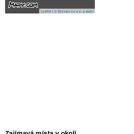
Leaflet
|
© Seznam.cz a.s. a další
Zajímavá místa v okolí