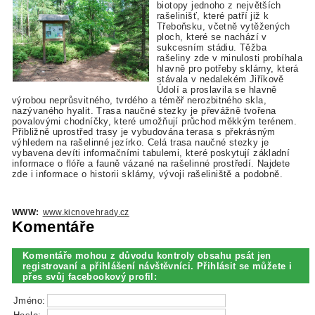
biotopy jednoho z největších
rašelinišť, které patří již k
Třeboňsku, včetně vytěžených
ploch, které se nachází v
sukcesním stádiu. Těžba
rašeliny zde v minulosti probíhala
hlavně pro potřeby sklárny, která
stávala v nedalekém Jiříkově
Údolí a proslavila se hlavně
výrobou neprůsvitného, tvrdého a téměř nerozbitného skla,
nazývaného hyalit. Trasa naučné stezky je převážně tvořena
povalovými chodníčky, které umožňují průchod měkkým terénem.
Přibližně uprostřed trasy je vybudována terasa s překrásným
výhledem na rašelinné jezírko. Celá trasa naučné stezky je
vybavena devíti informačními tabulemi, které poskytují základní
informace o flóře a fauně vázané na rašelinné prostředí. Najdete
zde i informace o historii sklárny, vývoji rašeliniště a podobně.
WWW:
www.kicnovehrady.cz
Komentáře
Komentáře mohou z důvodu kontroly obsahu psát jen
registrovaní a přihlášení návštěvníci. Přihlásit se můžete i
přes svůj facebookový profil:
Jméno: