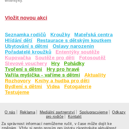
ententýky.
Vložit novou akci
Seznamka rodičů
Kroužky
Mateřská centra
Hlídání dětí
Restaurace s dětským koutkem
Ubytování s dětmi
Oslavy narozenin
Pořadatelé kroužků
Ententýky soutěže
Kupovačka
Soutěže pro děti
Fotosoutěž
Slevové vouchery
Hry
Pohádky
Tvoření s dětmi
Hry pro hravé
Vařila myšička - vaříme s dětmi
Aktuality
Rozhovory
Knihy a hudba pro děti
Bydlení s dětmi
Videa
Fotogalerie
Testujeme
O nás
Reklama
Mediální partnerství
Spolupracujeme
Odkazy
pro rodiče
Kontakt
Za správnost informací nemůžeme ručit, v čase může dojít ke
změnám. Vždy si proto prosím pro jistotu zkontrolujte aktuálnost