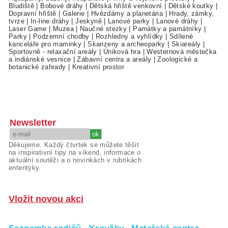
Bludiště
|
Bobové dráhy
|
Dětská hřiště venkovní
|
Dětské koutky
|
Dopravní hřiště
|
Galerie
|
Hvězdárny a planetária
|
Hrady, zámky,
tvrze
|
In-line dráhy
|
Jeskyně
|
Lanové parky
|
Lanové dráhy
|
Laser Game
|
Muzea
|
Naučné stezky
|
Památky a památníky
|
Parky
|
Podzemní chodby
|
Rozhledny a vyhlídky
|
Sdílené
kanceláře pro maminky
|
Skanzeny a archeoparky
|
Skiareály
|
Sportovně - relaxační areály
|
Úniková hra
|
Westernová městečka
a indiánské vesnice
|
Zábavní centra a areály
|
Zoologické a
botanické zahrady
|
Kreativní prostor
Newsletter
Děkujeme. Každý čtvrtek se můžete těšit
na inspirativní tipy na víkend, informace o
aktuální soutěži a o novinkách v rubrikách
ententýky.
Vložit novou akci