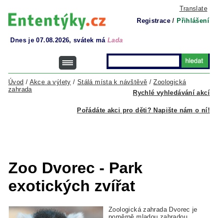
Translate
Registrace
/
Přihlášení
Dnes je 07.08.2026, svátek má
Lada
Úvod
/
Akce a výlety
/
Stálá místa k návštěvě
/
Zoologická
zahrada
Rychlé vyhledávání akcí
Pořádáte akci pro děti? Napište nám o ní!
Zoo Dvorec - Park
exotických zvířat
Zoologická zahrada Dvorec je
poměrně mladou zahradou