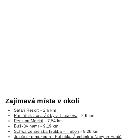
Zajímavá místa v okolí
Safari Resort
- 2,6 km
Památník Jana Žižky z Trocnova
- 2,9 km
Penzion Macků
- 7,54 km
Buškův hamr
- 9,19 km
Schwarzenberská hrobka - Třeboň
- 9,28 km
Jihočeské muzeum - Pobočka Žumberk u Nových Hradů
-