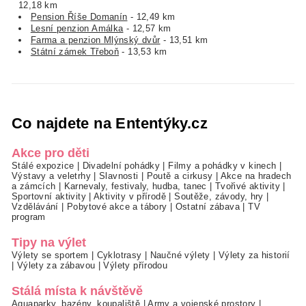
12,18 km
Pension Říše Domanín
- 12,49 km
Lesní penzion Amálka
- 12,57 km
Farma a penzion Mlýnský dvůr
- 13,51 km
Státní zámek Třeboň
- 13,53 km
Co najdete na Ententýky.cz
Akce pro děti
Stálé expozice
|
Divadelní pohádky
|
Filmy a pohádky v kinech
|
Výstavy a veletrhy
|
Slavnosti
|
Poutě a cirkusy
|
Akce na hradech
a zámcích
|
Karnevaly, festivaly, hudba, tanec
|
Tvořivé aktivity
|
Sportovní aktivity
|
Aktivity v přírodě
|
Soutěže, závody, hry
|
Vzdělávání
|
Pobytové akce a tábory
|
Ostatní zábava
|
TV
program
Tipy na výlet
Výlety se sportem
|
Cyklotrasy
|
Naučné výlety
|
Výlety za historií
|
Výlety za zábavou
|
Výlety přírodou
Stálá místa k návštěvě
Aquaparky, bazény, koupaliště
|
Army a vojenské prostory
|