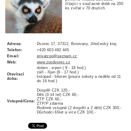
čítající v současné době na 200
ks zvířat v 70 druzích.
Adresa:
Dvorec 17, 37312, Borovany, Jihočeský kraj
Telefon:
+420 603 482 445
Email:
privatzoo@seznam.cz
Web:
www.zoodvorec.cz
duben - srpen ( 9 - 18 hod.)
září - říjen (9 - 17 hod.)
Otevírací
listopad - březen (pouze soboty a neděle od 11
doba:
do 16 hod.)
Dospělí CZK 120,-
Děti (3-14 let) CZK 60,-
ZTP CZK 60,-
Vstupné/Cena:
ZTP/P zdarma
Rodinné vstupné (2 dospělí a 2 děti) CZK 300,-
Důchodci 65let a více CZK 100,-