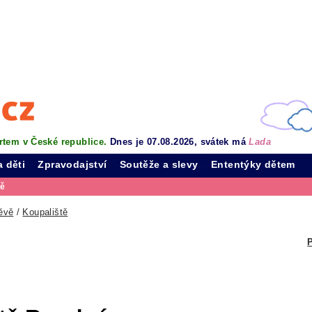
rtem v České republice.
Dnes je 07.08.2026, svátek má
Lada
a děti
Zpravodajství
Soutěže a slevy
Ententýky dětem
vě
ěvě
/
Koupaliště
P