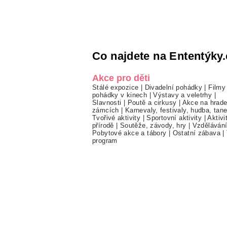
Co najdete na Ententýky.
Akce pro děti
Stálé expozice
|
Divadelní pohádky
|
Filmy
pohádky v kinech
|
Výstavy a veletrhy
|
Slavnosti
|
Poutě a cirkusy
|
Akce na hrade
zámcích
|
Karnevaly, festivaly, hudba, tan
Tvořivé aktivity
|
Sportovní aktivity
|
Aktivi
přírodě
|
Soutěže, závody, hry
|
Vzděláván
Pobytové akce a tábory
|
Ostatní zábava
|
program