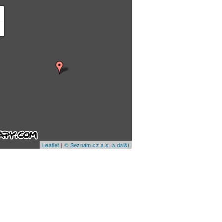
+
−
Leaflet
|
© Seznam.cz a.s. a další