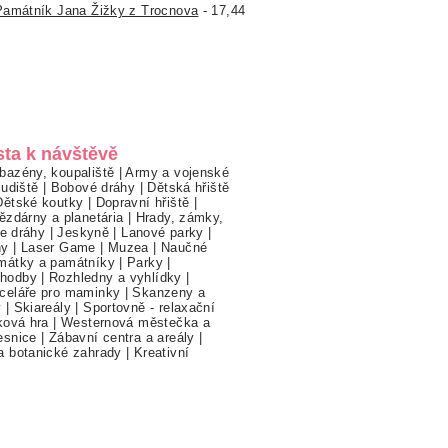
Památník Jana Žižky z Trocnova
- 17,44
sta k návštěvě
bazény, koupaliště
|
Army a vojenské
ludiště
|
Bobové dráhy
|
Dětská hřiště
Dětské koutky
|
Dopravní hřiště
|
ězdárny a planetária
|
Hrady, zámky,
ne dráhy
|
Jeskyně
|
Lanové parky
|
hy
|
Laser Game
|
Muzea
|
Naučné
mátky a památníky
|
Parky
|
hodby
|
Rozhledny a vyhlídky
|
celáře pro maminky
|
Skanzeny a
y
|
Skiareály
|
Sportovně - relaxační
ková hra
|
Westernová městečka a
esnice
|
Zábavní centra a areály
|
a botanické zahrady
|
Kreativní