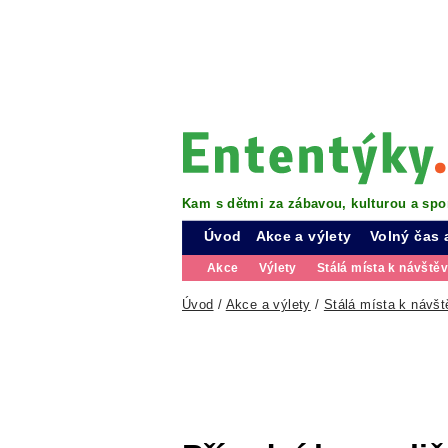
Kam s dětmi za zábavou, kulturou a spo
Úvod
Akce a výlety
Volný čas 
Akce
Výlety
Stálá místa k návště
Úvod
/
Akce a výlety
/
Stálá místa k návšt