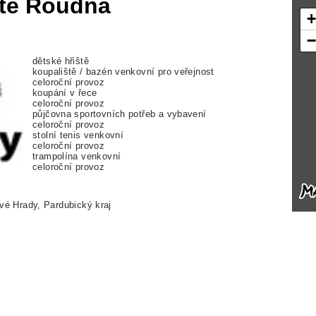
ště Roudná
dětské hřiště
koupaliště / bazén venkovní pro veřejnost
celoroční provoz
koupání v řece
celoroční provoz
půjčovna sportovních potřeb a vybavení
celoroční provoz
stolní tenis venkovní
celoroční provoz
trampolína venkovní
celoroční provoz
vé Hrady, Pardubický kraj