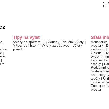
km
cz
Tipy na výlet
Stálá mí
 a
Výlety se sportem
|
Cyklotrasy
|
Naučné výlety
|
Aquaparky, 
Výlety za historií
|
Výlety za zábavou
|
Výlety
prostory
|
B
ch a
přírodou
venkovní
|
ec
|
Galerie
|
Hv
ty v
tvrze
|
In-li
í
|
Lanové drá
TV
stezky
|
Pa
Podzemní c
Sdílené kan
archeopark
areály
|
Úni
indiánské v
Zoologické 
prostor