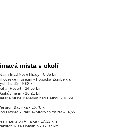
ímavá místa v okolí
Státní hrad Nové Hrady
- 0,35 km
Jihočeské muzeum - Pobočka Žumberk u
ých Hradů
- 9,62 km
Safari Resort
- 14,66 km
Buškův hamr
- 16,21 km
Dětské hřiště Benešov nad Černou
- 16,29
Pension Bavlnka
- 16,78 km
Zoo Dvorec - Park exotických zvířat
- 16,99
Lesní penzion Amálka
- 17,22 km
Pension Říše Domanín
- 17,32 km