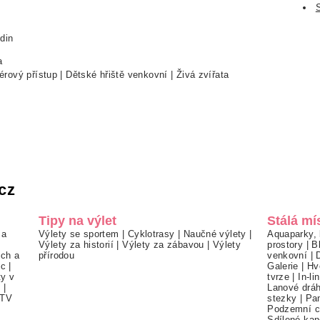
din
a
rový přístup | Dětské hřiště venkovní | Živá zvířata
cz
Tipy na výlet
Stálá mí
 a
Výlety se sportem
|
Cyklotrasy
|
Naučné výlety
|
Aquaparky, 
Výlety za historií
|
Výlety za zábavou
|
Výlety
prostory
|
B
ch a
přírodou
venkovní
|
ec
|
Galerie
|
Hv
ty v
tvrze
|
In-li
í
|
Lanové drá
TV
stezky
|
Pa
Podzemní c
Sdílené kan