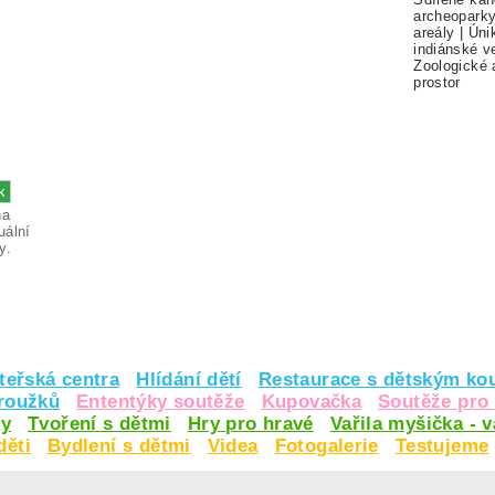
archeopark
areály
|
Úni
indiánské v
Zoologické 
prostor
na
uální
y.
teřská centra
Hlídání dětí
Restaurace s dětským ko
kroužků
Ententýky soutěže
Kupovačka
Soutěže pro 
y
Tvoření s dětmi
Hry pro hravé
Vařila myšička - 
děti
Bydlení s dětmi
Videa
Fotogalerie
Testujeme