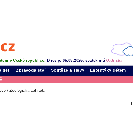
rtem v České republice.
Dnes je 06.08.2026, svátek má
Oldřiška
a děti
Zpravodajství
Soutěže a slevy
Ententýky dětem
vě
ěvě
/
Zoologická zahrada
P