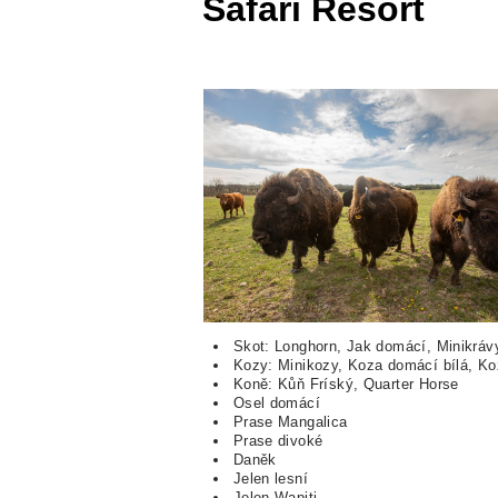
Safari Resort
Skot: Longhorn, Jak domácí, Minikráv
Kozy: Minikozy, Koza domácí bílá, Ko
Koně: Kůň Fríský, Quarter Horse
Osel domácí
Prase Mangalica
Prase divoké
Daněk
Jelen lesní
Jelen Wapiti