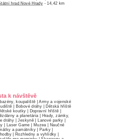
Státní hrad Nové Hrady
- 14,42 km
sta k návštěvě
bazény, koupaliště
|
Army a vojenské
ludiště
|
Bobové dráhy
|
Dětská hřiště
Dětské koutky
|
Dopravní hřiště
|
ězdárny a planetária
|
Hrady, zámky,
ne dráhy
|
Jeskyně
|
Lanové parky
|
hy
|
Laser Game
|
Muzea
|
Naučné
mátky a památníky
|
Parky
|
hodby
|
Rozhledny a vyhlídky
|
celáře pro maminky
|
Skanzeny a