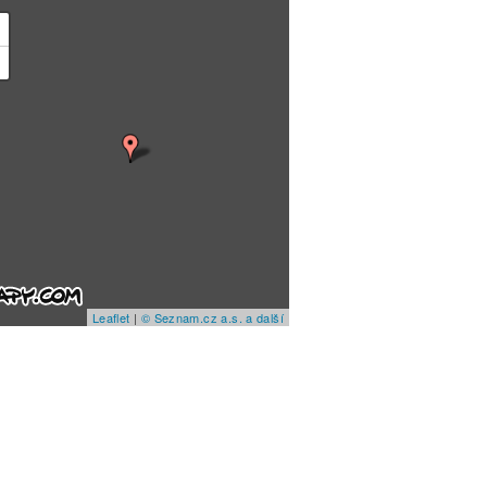
+
−
Leaflet
|
© Seznam.cz a.s. a další