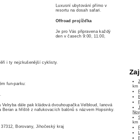
Luxusní ubytování přímo v
resortu na dosah safari.
Offroad projížďka
Je pro Vás připravena každý
den v časech 9:00, 11.00,
ří i ty nejzkušenější cyklisty.
Zaj
ém fun-parku:
km
.
 a Velryba dále pak kládová dvouhoupačka Velbloud, lanová
 Beran a hřiště z nafukovacích balónů s názvem Hopsinky.
Nov
km
 37312, Borovany, Jihočeský kraj