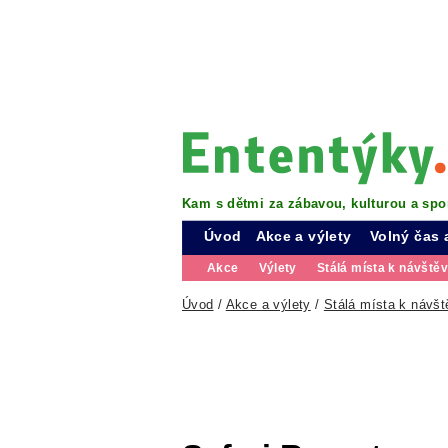
Kam s dětmi za zábavou, kulturou a spo
Úvod
Akce a výlety
Volný čas 
Akce
Výlety
Stálá místa k návště
Úvod
/
Akce a výlety
/
Stálá místa k návšt