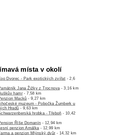
ímavá místa v okolí
Zoo Dvorec - Park exotických zvířat
- 2,6
Památník Jana Žižky z Trocnova
- 3,16 km
Buškův hamr
- 7,58 km
Penzion Macků
- 9,27 km
Jihočeské muzeum - Pobočka Žumberk u
ých Hradů
- 9,63 km
Schwarzenberská hrobka - Třeboň
- 10,42
Pension Říše Domanín
- 12,94 km
Lesní penzion Amálka
- 12,99 km
Farma a penzion Mlýnský dvůr
- 14,32 km