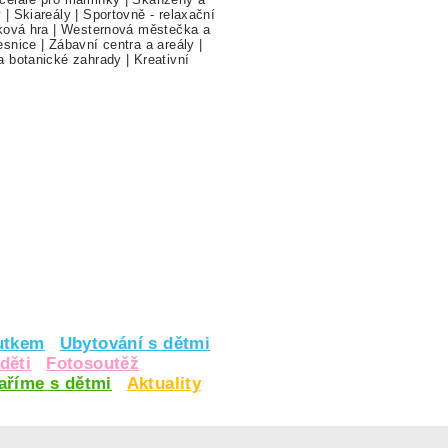
y
|
Skiareály
|
Sportovně - relaxační
ková hra
|
Westernová městečka a
esnice
|
Zábavní centra a areály
|
a botanické zahrady
|
Kreativní
utkem
Ubytování s dětmi
děti
Fotosoutěž
vaříme s dětmi
Aktuality