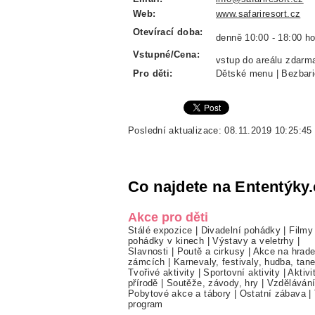
Web:
www.safariresort.cz
Otevírací doba:
denně 10:00 - 18:00 ho
Vstupné/Cena:
vstup do areálu zdarm
Pro děti:
Dětské menu | Bezbarié
Poslední aktualizace: 08.11.2019 10:25:45
Co najdete na Ententýky.
Akce pro děti
Stálé expozice
|
Divadelní pohádky
|
Filmy
pohádky v kinech
|
Výstavy a veletrhy
|
Slavnosti
|
Poutě a cirkusy
|
Akce na hrade
zámcích
|
Karnevaly, festivaly, hudba, tan
Tvořivé aktivity
|
Sportovní aktivity
|
Aktivi
přírodě
|
Soutěže, závody, hry
|
Vzděláván
Pobytové akce a tábory
|
Ostatní zábava
|
program