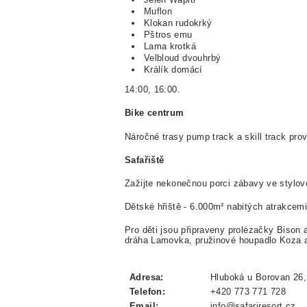
Muflon
Klokan rudokrký
Pštros emu
Lama krotká
Velbloud dvouhrbý
Králík domácí
14:00, 16:00.
Bike centrum
Náročné trasy pump track a skill track prově
Safařiště
Zažijte nekonečnou porci zábavy ve stylov
Dětské hřiště -
6.000m² nabitých atrakcemi
Pro děti jsou připraveny prolézačky Bison
dráha Lamovka, pružinové houpadlo Koza a
Adresa:
Hluboká u Borovan 26,
Telefon:
+420 773 771 728
Email:
info@safariresort.cz