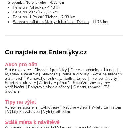
Štěpánka Netolického
- 4,39 km
Penzion Pohádka
- 4,43 km
Penzion Macků
- 7,23 km
Penzion U Polenů Třeboň
- 7,33 km
Soubor seníků na Mokrých lukách - Třeboň
- 11,76 km
Co najdete na Ententýky.cz
Akce pro děti
Stálé expozice
|
Divadelní pohádky
|
Filmy a pohádky v kinech
|
Výstavy a veletrhy
|
Slavnosti
|
Poutě a cirkusy
|
Akce na hradech
a zámcích
|
Karnevaly, festivaly, hudba, tanec
|
Tvořivé aktivity
|
Sportovní aktivity
|
Aktivity v přírodě
|
Soutěže, závody, hry
|
Vzdělávání
|
Pobytové akce a tábory
|
Ostatní zábava
|
TV
program
Tipy na výlet
Výlety se sportem
|
Cyklotrasy
|
Naučné výlety
|
Výlety za historií
|
Výlety za zábavou
|
Výlety přírodou
Stálá místa k návštěvě
Aquaparky, bazény, koupaliště
|
Army a vojenské prostory
|