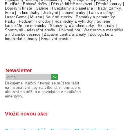
Bludiště
|
Bobové dráhy
|
Dětská hřiště venkovní
|
Dětské koutky
|
Dopravní hřiště
|
Galerie
|
Hvězdárny a planetária
|
Hrady, zámky,
tvrze
|
In-line dráhy
|
Jeskyně
|
Lanové parky
|
Lanové dráhy
|
Laser Game
|
Muzea
|
Naučné stezky
|
Památky a památníky
|
Parky
|
Podzemní chodby
|
Rozhledny a vyhlídky
|
Sdílené
kanceláře pro maminky
|
Skanzeny a archeoparky
|
Skiareály
|
Sportovně - relaxační areály
|
Úniková hra
|
Westernová městečka
a indiánské vesnice
|
Zábavní centra a areály
|
Zoologické a
botanické zahrady
|
Kreativní prostor
Newsletter
Děkujeme. Každý čtvrtek se můžete těšit
na inspirativní tipy na víkend, informace o
aktuální soutěži a o novinkách v rubrikách
ententýky.
Vložit novou akci