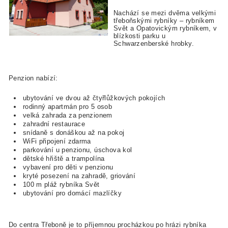
Nachází se mezi dvěma velkými
třeboňskými rybníky – rybníkem
Svět a Opatovickým rybníkem, v
blízkosti parku u
Schwarzenberské hrobky.
Penzion nabízí:
ubytování ve dvou až čtyřlůžkových pokojích
rodinný apartmán pro 5 osob
velká zahrada za penzionem
zahradní restaurace
snídaně s donáškou až na pokoj
WiFi připojení zdarma
parkování u penzionu, úschova kol
dětské hřiště a trampolína
vybavení pro děti v penzionu
kryté posezení na zahradě, griování
100 m pláž rybníka Svět
ubytování pro domácí mazlíčky
Do centra Třeboně je to příjemnou procházkou po hrázi rybníka