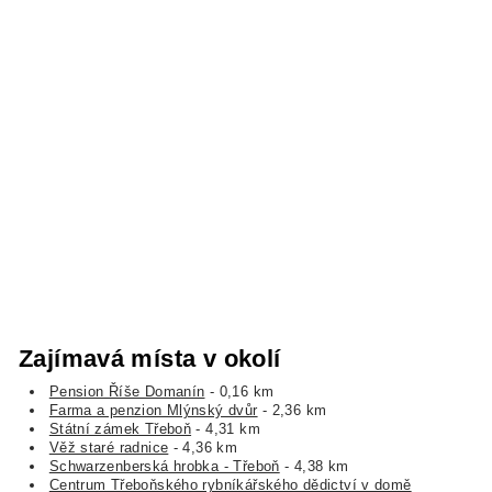
Zajímavá místa v okolí
Pension Říše Domanín
- 0,16 km
Farma a penzion Mlýnský dvůr
- 2,36 km
Státní zámek Třeboň
- 4,31 km
Věž staré radnice
- 4,36 km
Schwarzenberská hrobka - Třeboň
- 4,38 km
Centrum Třeboňského rybníkářského dědictví v domě