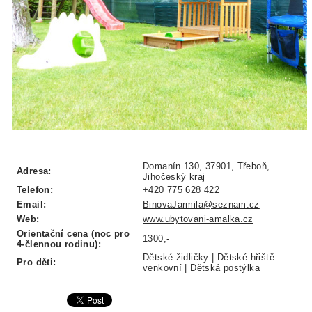
Domanín 130, 37901, Třeboň,
Adresa:
Jihočeský kraj
Telefon:
+420 775 628 422
Email:
BinovaJarmila@seznam.cz
Web:
www.ubytovani-amalka.cz
Orientační cena (noc pro
1300,-
4-člennou rodinu):
Dětské židličky | Dětské hřiště
Pro děti:
venkovní | Dětská postýlka