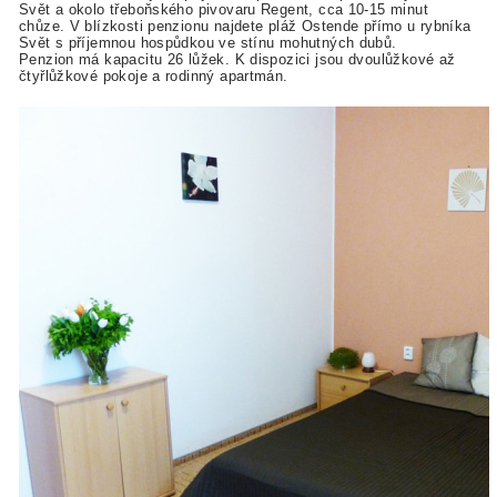
Svět a okolo třeboňského pivovaru Regent, cca 10-15 minut
chůze. V blízkosti penzionu najdete pláž Ostende přímo u rybníka
Svět s příjemnou hospůdkou ve stínu mohutných dubů.
Penzion má kapacitu 26 lůžek. K dispozici jsou dvoulůžkové až
čtyřlůžkové pokoje a rodinný apartmán.