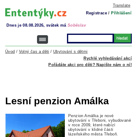
Translate
Registrace
/
Přihlášení
Dnes je 08.08.2026, svátek má
Soběslav
Úvod
/
Volný čas a děti
/
Ubytování s dětmi
Rychlé vyhledávání akcí
Pořádáte akci pro děti? Napište nám o ní!
Lesní penzion Amálka
Penzion Amálka je nové
ubytování v Třeboni, vybudované
v roce 2009, které nabízí
ubytování v klidné části
lázeňského města Třeboň.