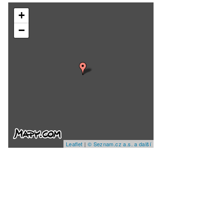
+
−
Leaflet
|
© Seznam.cz a.s. a další