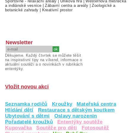
Sportovně - relaxační areály
|
Úniková hra
|
Westernová městečka
a indiánské vesnice
|
Zábavní centra a areály
|
Zoologické a
botanické zahrady
|
Kreativní prostor
Newsletter
Děkujeme. Každý čtvrtek se můžete těšit
na inspirativní tipy na víkend, informace o
aktuální soutěži a o novinkách v rubrikách
ententýky.
Vložit novou akci
Seznamka rodičů
Kroužky
Mateřská centra
Hlídání dětí
Restaurace s dětským koutkem
Ubytování s dětmi
Oslavy narozenin
Pořadatelé kroužků
Ententýky soutěže
Kupovačka
Soutěže pro děti
Fotosoutěž