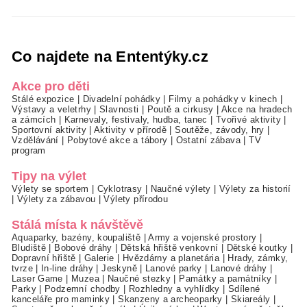
Co najdete na Ententýky.cz
Akce pro děti
Stálé expozice
|
Divadelní pohádky
|
Filmy a pohádky v kinech
|
Výstavy a veletrhy
|
Slavnosti
|
Poutě a cirkusy
|
Akce na hradech
a zámcích
|
Karnevaly, festivaly, hudba, tanec
|
Tvořivé aktivity
|
Sportovní aktivity
|
Aktivity v přírodě
|
Soutěže, závody, hry
|
Vzdělávání
|
Pobytové akce a tábory
|
Ostatní zábava
|
TV
program
Tipy na výlet
Výlety se sportem
|
Cyklotrasy
|
Naučné výlety
|
Výlety za historií
|
Výlety za zábavou
|
Výlety přírodou
Stálá místa k návštěvě
Aquaparky, bazény, koupaliště
|
Army a vojenské prostory
|
Bludiště
|
Bobové dráhy
|
Dětská hřiště venkovní
|
Dětské koutky
|
Dopravní hřiště
|
Galerie
|
Hvězdárny a planetária
|
Hrady, zámky,
tvrze
|
In-line dráhy
|
Jeskyně
|
Lanové parky
|
Lanové dráhy
|
Laser Game
|
Muzea
|
Naučné stezky
|
Památky a památníky
|
Parky
|
Podzemní chodby
|
Rozhledny a vyhlídky
|
Sdílené
kanceláře pro maminky
|
Skanzeny a archeoparky
|
Skiareály
|