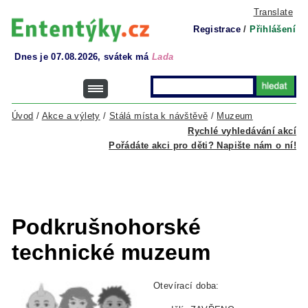
Translate
Registrace
/
Přihlášení
Dnes je 07.08.2026, svátek má
Lada
Úvod
/
Akce a výlety
/
Stálá místa k návštěvě
/
Muzeum
Rychlé vyhledávání akcí
Pořádáte akci pro děti? Napište nám o ní!
Podkrušnohorské
technické muzeum
Otevírací doba: