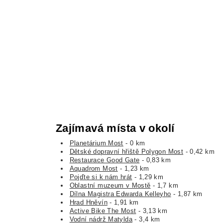
Zajímavá místa v okolí
Planetárium Most
- 0 km
Dětské dopravní hřiště Polygon Most
- 0,42 km
Restaurace Good Gate
- 0,83 km
Aquadrom Most
- 1,23 km
Pojďte si k nám hrát
- 1,29 km
Oblastní muzeum v Mostě
- 1,7 km
Dílna Magistra Edwarda Kelleyho
- 1,87 km
Hrad Hněvín
- 1,91 km
Active Bike The Most
- 3,13 km
Vodní nádrž Matylda
- 3,4 km