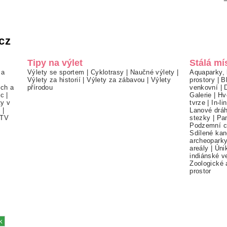
cz
Tipy na výlet
Stálá mí
 a
Výlety se sportem
|
Cyklotrasy
|
Naučné výlety
|
Aquaparky, 
Výlety za historií
|
Výlety za zábavou
|
Výlety
prostory
|
B
ch a
přírodou
venkovní
|
ec
|
Galerie
|
Hv
ty v
tvrze
|
In-li
í
|
Lanové drá
TV
stezky
|
Pa
Podzemní c
Sdílené kan
archeopark
areály
|
Úni
indiánské v
Zoologické 
prostor