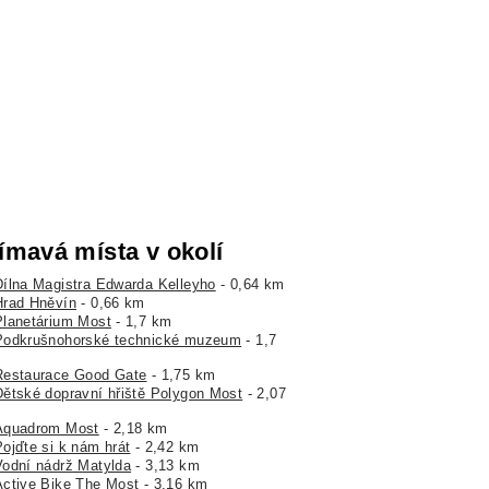
ímavá místa v okolí
Dílna Magistra Edwarda Kelleyho
- 0,64 km
Hrad Hněvín
- 0,66 km
Planetárium Most
- 1,7 km
Podkrušnohorské technické muzeum
- 1,7
Restaurace Good Gate
- 1,75 km
Dětské dopravní hřiště Polygon Most
- 2,07
Aquadrom Most
- 2,18 km
Pojďte si k nám hrát
- 2,42 km
Vodní nádrž Matylda
- 3,13 km
Active Bike The Most
- 3,16 km