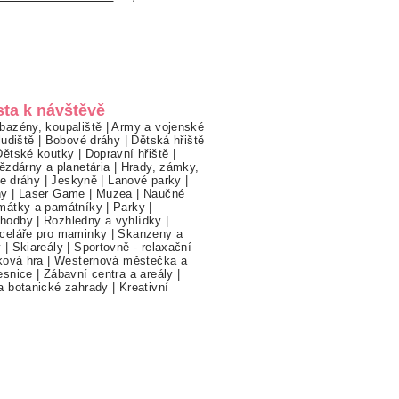
sta k návštěvě
bazény, koupaliště
|
Army a vojenské
ludiště
|
Bobové dráhy
|
Dětská hřiště
Dětské koutky
|
Dopravní hřiště
|
ězdárny a planetária
|
Hrady, zámky,
ne dráhy
|
Jeskyně
|
Lanové parky
|
hy
|
Laser Game
|
Muzea
|
Naučné
mátky a památníky
|
Parky
|
hodby
|
Rozhledny a vyhlídky
|
celáře pro maminky
|
Skanzeny a
y
|
Skiareály
|
Sportovně - relaxační
ková hra
|
Westernová městečka a
esnice
|
Zábavní centra a areály
|
a botanické zahrady
|
Kreativní