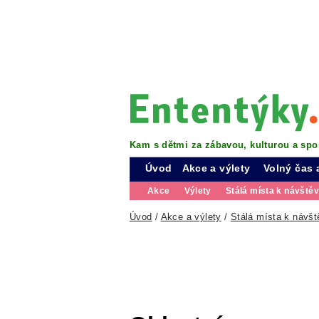
Kam s dětmi za zábavou, kulturou a spo
Úvod
Akce a výlety
Volný čas 
Akce
Výlety
Stálá místa k návště
Úvod
/
Akce a výlety
/
Stálá místa k návšt