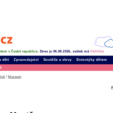
rtem v České republice.
Dnes je 06.08.2026, svátek má
Oldřiška
a děti
Zpravodajství
Soutěže a slevy
Ententýky dětem
vě
ěvě
/
Muzeum
P