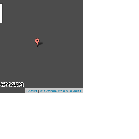
+
−
Leaflet
|
© Seznam.cz a.s. a další