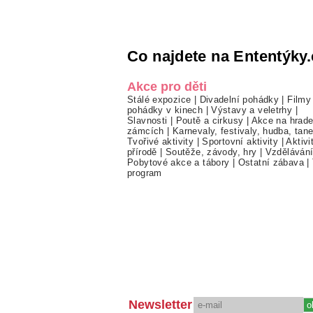
Co najdete na Ententýky.
Akce pro děti
Stálé expozice
|
Divadelní pohádky
|
Filmy
pohádky v kinech
|
Výstavy a veletrhy
|
Slavnosti
|
Poutě a cirkusy
|
Akce na hrade
zámcích
|
Karnevaly, festivaly, hudba, tan
Tvořivé aktivity
|
Sportovní aktivity
|
Aktivi
přírodě
|
Soutěže, závody, hry
|
Vzděláván
Pobytové akce a tábory
|
Ostatní zábava
|
program
Newsletter