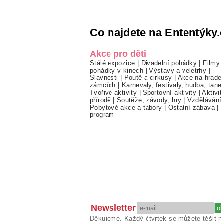
Co najdete na Ententýky.
Akce pro děti
Stálé expozice
|
Divadelní pohádky
|
Filmy
pohádky v kinech
|
Výstavy a veletrhy
|
Slavnosti
|
Poutě a cirkusy
|
Akce na hrade
zámcích
|
Karnevaly, festivaly, hudba, tan
Tvořivé aktivity
|
Sportovní aktivity
|
Aktivi
přírodě
|
Soutěže, závody, hry
|
Vzděláván
Pobytové akce a tábory
|
Ostatní zábava
|
program
Newsletter
Děkujeme. Každý čtvrtek se můžete těšit 