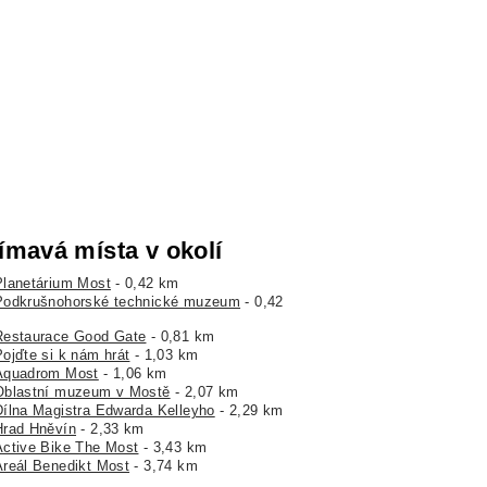
ímavá místa v okolí
Planetárium Most
- 0,42 km
Podkrušnohorské technické muzeum
- 0,42
Restaurace Good Gate
- 0,81 km
Pojďte si k nám hrát
- 1,03 km
Aquadrom Most
- 1,06 km
Oblastní muzeum v Mostě
- 2,07 km
Dílna Magistra Edwarda Kelleyho
- 2,29 km
Hrad Hněvín
- 2,33 km
Active Bike The Most
- 3,43 km
Areál Benedikt Most
- 3,74 km