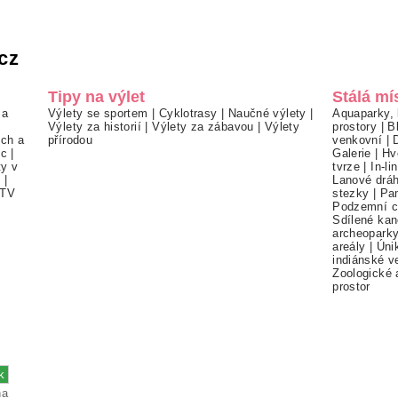
cz
Tipy na výlet
Stálá mí
 a
Výlety se sportem
|
Cyklotrasy
|
Naučné výlety
|
Aquaparky, 
Výlety za historií
|
Výlety za zábavou
|
Výlety
prostory
|
B
ch a
přírodou
venkovní
|
ec
|
Galerie
|
Hv
ty v
tvrze
|
In-li
í
|
Lanové drá
TV
stezky
|
Pa
Podzemní c
Sdílené kan
archeopark
areály
|
Úni
indiánské v
Zoologické 
prostor
na