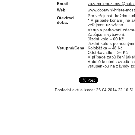
Email:
zuzana.krouzkova@auto
Web:
www.dopravni-hriste-most
Pro veřejnost: každou so
Otevírací
* V případě konání jiné a
doba:
veřejnost uzavřeno.
Vstup a parkování zdarm
Zapůjčení vybavení:
Jízdní kolo – 60 Kč
Jízdní kolo s pomocnými
Vstupné/Cena:
Koloběžka – 48 Kč
Odstrkávadlo – 36 Kč
V případě zapůjčení jaké
V době konání závodů n
vstupenkou na závody zc
Poslední aktualizace: 26.04.2014 22:16:51