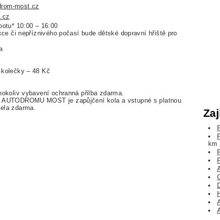
drom-most.cz
.cz
botu* 10:00 – 16:00
kce či nepříznivého počasí bude dětské dopravní hřiště pro
a
 kolečky – 48 Kč
hokoliv vybavení ochranná přilba zdarma.
a AUTODROMU MOST je zapůjčení kola a vstupné s platnou
ela zdarma.
Zaj
km