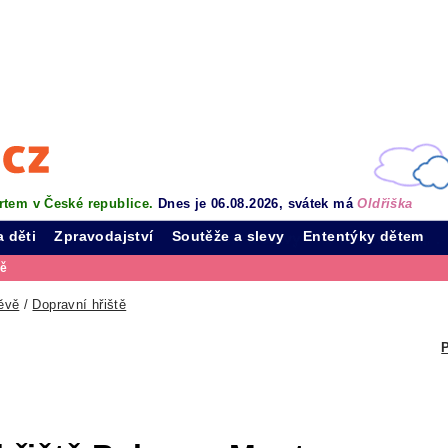
rtem v České republice.
Dnes je 06.08.2026, svátek má
Oldřiška
a děti
Zpravodajství
Soutěže a slevy
Ententýky dětem
vě
ěvě
/
Dopravní hřiště
P