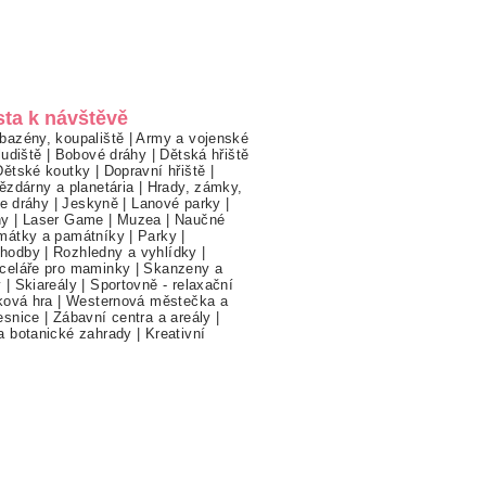
sta k návštěvě
bazény, koupaliště
|
Army a vojenské
ludiště
|
Bobové dráhy
|
Dětská hřiště
Dětské koutky
|
Dopravní hřiště
|
ězdárny a planetária
|
Hrady, zámky,
ne dráhy
|
Jeskyně
|
Lanové parky
|
hy
|
Laser Game
|
Muzea
|
Naučné
mátky a památníky
|
Parky
|
hodby
|
Rozhledny a vyhlídky
|
celáře pro maminky
|
Skanzeny a
y
|
Skiareály
|
Sportovně - relaxační
ková hra
|
Westernová městečka a
esnice
|
Zábavní centra a areály
|
a botanické zahrady
|
Kreativní