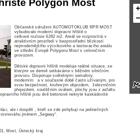
hřiště Polygon Most
Občanské sdružení AUTOMOTOKLUB RPR MOST
vybudovalo moderní dopravní hřiště o
celkové rozloze 6282 m2. Areál se rozprostírá v
atraktivním prostředí v bezprostřední blízkosti
nejmodernějšího výcvikového a testovacího areálu
ve střední Evropě Polygonu Most s celoročním
provozem.
Dětské dopravní hřiště modeluje reálné situace, se
kterými se denně setkáváme v běžném silničním
provozu. Disponuje světelnými semafory,
moderním a v současné době často užívaným, pro
svou bezpečnost, kruhovým objezdem, železničním
přejezdem, soutěžním oválem, plochy jsou z asfaltu
opravního hřiště jsou dvě betonové nekryté kaskádovité
láci, ale i dospělí , kteří se zde pohybují na jedinečných
jí rovnováhu jménem „Segway“.
1, Most, Ústecký kraj