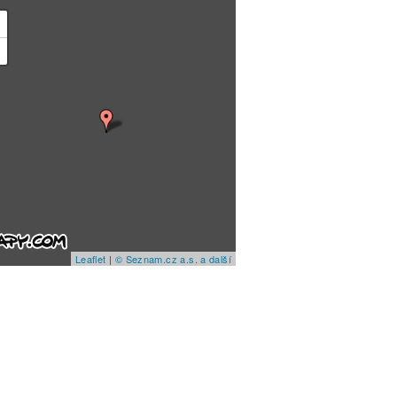
+
−
Leaflet
|
© Seznam.cz a.s. a další