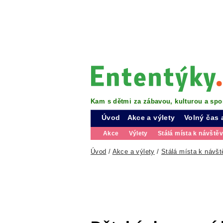
Kam s dětmi za zábavou, kulturou a spo
Úvod
Akce a výlety
Volný čas 
Akce
Výlety
Stálá místa k návště
Úvod
/
Akce a výlety
/
Stálá místa k návšt