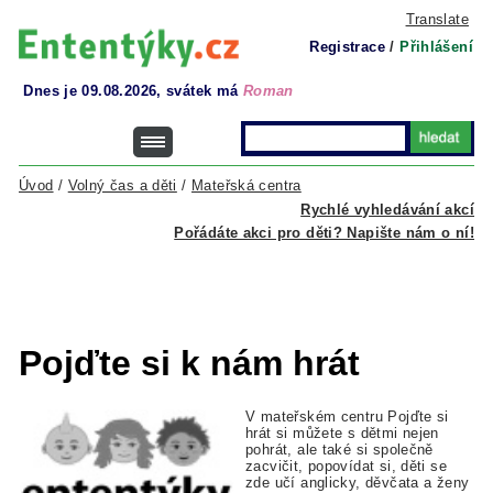
Translate
Registrace
/
Přihlášení
Dnes je 09.08.2026, svátek má
Roman
Úvod
/
Volný čas a děti
/
Mateřská centra
Rychlé vyhledávání akcí
Pořádáte akci pro děti? Napište nám o ní!
Pojďte si k nám hrát
V mateřském centru Pojďte si
hrát si můžete s dětmi nejen
pohrát, ale také si společně
zacvičit, popovídat si, děti se
zde učí anglicky, děvčata a ženy