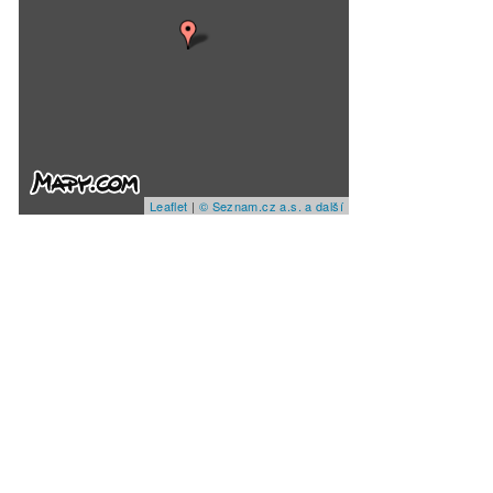
Leaflet
|
© Seznam.cz a.s. a další