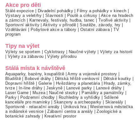
Akce pro děti
Stálé expozice
|
Divadelní pohádky
|
Filmy a pohádky v kinech
|
Výstavy a veletrhy
|
Slavnosti
|
Poutě a cirkusy
|
Akce na hradech
a zámcích
|
Karnevaly, festivaly, hudba, tanec
|
Tvořivé aktivity
|
Sportovní aktivity
|
Aktivity v přírodě
|
Soutěže, závody, hry
|
Vzdělávání
|
Pobytové akce a tábory
|
Ostatní zábava
|
TV
program
Tipy na výlet
Výlety se sportem
|
Cyklotrasy
|
Naučné výlety
|
Výlety za historií
|
Výlety za zábavou
|
Výlety přírodou
Stálá místa k návštěvě
Aquaparky, bazény, koupaliště
|
Army a vojenské prostory
|
Bludiště
|
Bobové dráhy
|
Dětská hřiště venkovní
|
Dětské koutky
|
Dopravní hřiště
|
Galerie
|
Hvězdárny a planetária
|
Hrady, zámky,
tvrze
|
In-line dráhy
|
Jeskyně
|
Lanové parky
|
Lanové dráhy
|
Laser Game
|
Muzea
|
Naučné stezky
|
Památky a památníky
|
Parky
|
Podzemní chodby
|
Rozhledny a vyhlídky
|
Sdílené
kanceláře pro maminky
|
Skanzeny a archeoparky
|
Skiareály
|
Sportovně - relaxační areály
|
Úniková hra
|
Westernová městečka
a indiánské vesnice
|
Zábavní centra a areály
|
Zoologické a
botanické zahrady
|
Kreativní prostor