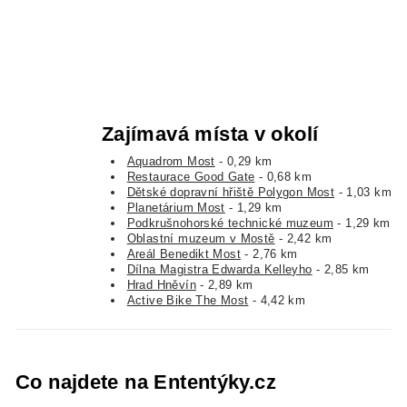
Zajímavá místa v okolí
Aquadrom Most
- 0,29 km
Restaurace Good Gate
- 0,68 km
Dětské dopravní hřiště Polygon Most
- 1,03 km
Planetárium Most
- 1,29 km
Podkrušnohorské technické muzeum
- 1,29 km
Oblastní muzeum v Mostě
- 2,42 km
Areál Benedikt Most
- 2,76 km
Dílna Magistra Edwarda Kelleyho
- 2,85 km
Hrad Hněvín
- 2,89 km
Active Bike The Most
- 4,42 km
Co najdete na Ententýky.cz