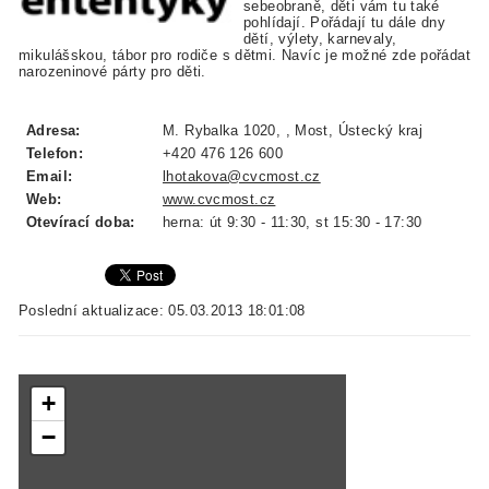
sebeobraně, děti vám tu také
pohlídají. Pořádají tu dále dny
dětí, výlety, karnevaly,
mikulášskou, tábor pro rodiče s dětmi. Navíc je možné zde pořádat
narozeninové párty pro děti.
Adresa:
M. Rybalka 1020, , Most, Ústecký kraj
Telefon:
+420 476 126 600
Email:
lhotakova@cvcmost.cz
Web:
www.cvcmost.cz
Otevírací doba:
herna: út 9:30 - 11:30, st 15:30 - 17:30
Poslední aktualizace: 05.03.2013 18:01:08
+
−