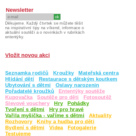
Newsletter
Děkujeme. Každý čtvrtek se můžete těšit
na inspirativní tipy na víkend, informace o
aktuální soutěži a o novinkách v rubrikách
ententýky.
Vložit novou akci
Seznamka rodičů
Kroužky
Mateřská centra
Hlídání dětí
Restaurace s dětským koutkem
Ubytování s dětmi
Oslavy narozenin
Pořadatelé kroužků
Ententýky soutěže
Kupovačka
Soutěže pro děti
Fotosoutěž
Slevové vouchery
Hry
Pohádky
Tvoření s dětmi
Hry pro hravé
Vařila myšička - vaříme s dětmi
Aktuality
Rozhovory
Knihy a hudba pro děti
Bydlení s dětmi
Videa
Fotogalerie
Testujeme