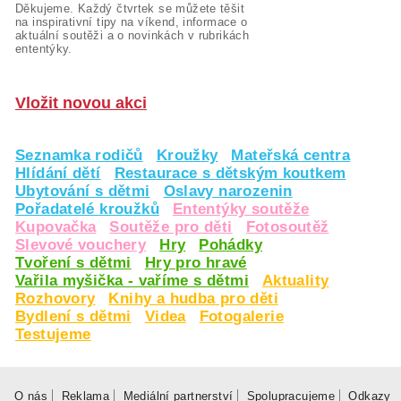
Děkujeme. Každý čtvrtek se můžete těšit
na inspirativní tipy na víkend, informace o
aktuální soutěži a o novinkách v rubrikách
ententýky.
Vložit novou akci
Seznamka rodičů
Kroužky
Mateřská centra
Hlídání dětí
Restaurace s dětským koutkem
Ubytování s dětmi
Oslavy narozenin
Pořadatelé kroužků
Ententýky soutěže
Kupovačka
Soutěže pro děti
Fotosoutěž
Slevové vouchery
Hry
Pohádky
Tvoření s dětmi
Hry pro hravé
Vařila myšička - vaříme s dětmi
Aktuality
Rozhovory
Knihy a hudba pro děti
Bydlení s dětmi
Videa
Fotogalerie
Testujeme
O nás
Reklama
Mediální partnerství
Spolupracujeme
Odkazy