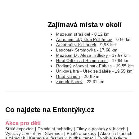
Zajímavá místa v okolí
Muzeum strašidel
- 0,12 km
Astronomický klub Pelhřimov
- 0,56 km
Apartmány Kocourek
- 9,93 km
Lesopark Stromovka
- 17,66 km
Muzeum Dr. Aleše Hrdličky
- 17,67 km
Hrad Orlík nad Humpolcem
- 17,94 km
Rodinný zábavní park Fábula
- 19,55 km
Úniková hra - Útěk ze žaláře
- 19,55 km
Hrad Kámen
- 20,8 km
Zámek Pacov
- 22,31 km
Co najdete na Ententýky.cz
Akce pro děti
Stálé expozice
|
Divadelní pohádky
|
Filmy a pohádky v kinech
|
Výstavy a veletrhy
|
Slavnosti
|
Poutě a cirkusy
|
Akce na hradech
a zámcích
|
Karnevaly, festivaly, hudba, tanec
|
Tvořivé aktivity
|