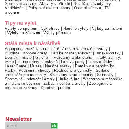
Sportovní aktivity
|
Aktivity v přírodě
|
Soutěže, závody, hry
|
Vzdělávání
|
Pobytové akce a tábory
|
Ostatní zábava
|
TV
program
Tipy na výlet
Výlety se sportem
|
Cyklotrasy
|
Naučné výlety
|
Výlety za historií
|
Výlety za zábavou
|
Výlety přírodou
Stálá místa k návštěvě
Aquaparky, bazény, koupaliště
|
Army a vojenské prostory
|
Bludiště
|
Bobové dráhy
|
Dětská hřiště venkovní
|
Dětské koutky
|
Dopravní hřiště
|
Galerie
|
Hvězdárny a planetária
|
Hrady, zámky,
tvrze
|
In-line dráhy
|
Jeskyně
|
Lanové parky
|
Lanové dráhy
|
Laser Game
|
Muzea
|
Naučné stezky
|
Památky a památníky
|
Parky
|
Podzemní chodby
|
Rozhledny a vyhlídky
|
Sdílené
kanceláře pro maminky
|
Skanzeny a archeoparky
|
Skiareály
|
Sportovně - relaxační areály
|
Úniková hra
|
Westernová městečka
a indiánské vesnice
|
Zábavní centra a areály
|
Zoologické a
botanické zahrady
|
Kreativní prostor
Newsletter