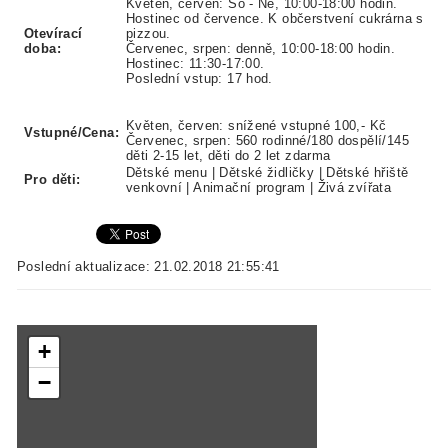
Květen, červen: So - Ne, 10:00-18:00 hodin.
Hostinec od července. K občerstvení cukrárna s
Otevírací
pizzou.
doba:
Červenec, srpen: denně, 10:00-18:00 hodin.
Hostinec: 11:30-17:00.
Poslední vstup: 17 hod.
Květen, červen: snížené vstupné 100,- Kč
Vstupné/Cena:
Červenec, srpen: 560 rodinné/180 dospělí/145
děti 2-15 let, děti do 2 let zdarma
Dětské menu | Dětské židličky | Dětské hřiště
Pro děti:
venkovní | Animační program | Živá zvířata
Poslední aktualizace: 21.02.2018 21:55:41
+
−