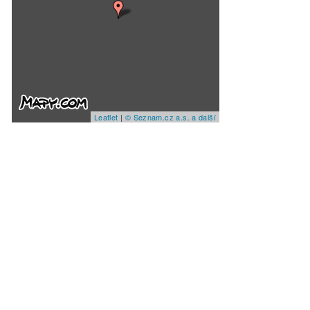
Leaflet
|
© Seznam.cz a.s. a další