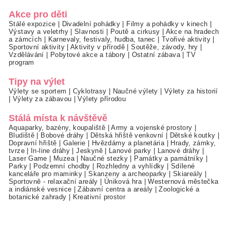
Akce pro děti
Stálé expozice
|
Divadelní pohádky
|
Filmy a pohádky v kinech
|
Výstavy a veletrhy
|
Slavnosti
|
Poutě a cirkusy
|
Akce na hradech
a zámcích
|
Karnevaly, festivaly, hudba, tanec
|
Tvořivé aktivity
|
Sportovní aktivity
|
Aktivity v přírodě
|
Soutěže, závody, hry
|
Vzdělávání
|
Pobytové akce a tábory
|
Ostatní zábava
|
TV
program
Tipy na výlet
Výlety se sportem
|
Cyklotrasy
|
Naučné výlety
|
Výlety za historií
|
Výlety za zábavou
|
Výlety přírodou
Stálá místa k návštěvě
Aquaparky, bazény, koupaliště
|
Army a vojenské prostory
|
Bludiště
|
Bobové dráhy
|
Dětská hřiště venkovní
|
Dětské koutky
|
Dopravní hřiště
|
Galerie
|
Hvězdárny a planetária
|
Hrady, zámky,
tvrze
|
In-line dráhy
|
Jeskyně
|
Lanové parky
|
Lanové dráhy
|
Laser Game
|
Muzea
|
Naučné stezky
|
Památky a památníky
|
Parky
|
Podzemní chodby
|
Rozhledny a vyhlídky
|
Sdílené
kanceláře pro maminky
|
Skanzeny a archeoparky
|
Skiareály
|
Sportovně - relaxační areály
|
Úniková hra
|
Westernová městečka
a indiánské vesnice
|
Zábavní centra a areály
|
Zoologické a
botanické zahrady
|
Kreativní prostor