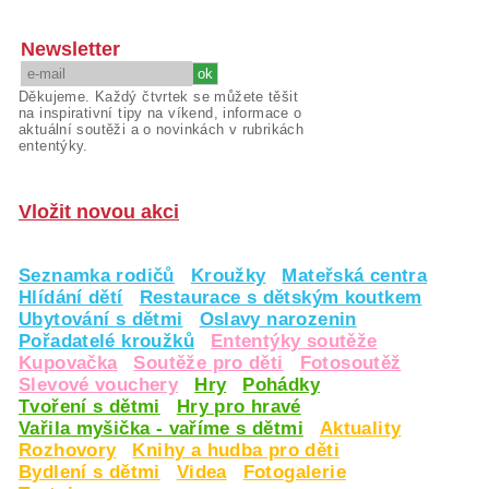
Newsletter
Děkujeme. Každý čtvrtek se můžete těšit
na inspirativní tipy na víkend, informace o
aktuální soutěži a o novinkách v rubrikách
ententýky.
Vložit novou akci
Seznamka rodičů
Kroužky
Mateřská centra
Hlídání dětí
Restaurace s dětským koutkem
Ubytování s dětmi
Oslavy narozenin
Pořadatelé kroužků
Ententýky soutěže
Kupovačka
Soutěže pro děti
Fotosoutěž
Slevové vouchery
Hry
Pohádky
Tvoření s dětmi
Hry pro hravé
Vařila myšička - vaříme s dětmi
Aktuality
Rozhovory
Knihy a hudba pro děti
Bydlení s dětmi
Videa
Fotogalerie