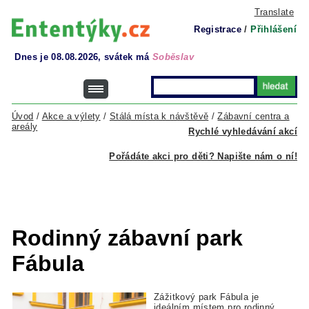
Translate
Registrace
/
Přihlášení
Dnes je 08.08.2026, svátek má
Soběslav
Úvod
/
Akce a výlety
/
Stálá místa k návštěvě
/
Zábavní centra a
areály
Rychlé vyhledávání akcí
Pořádáte akci pro děti? Napište nám o ní!
Rodinný zábavní park
Fábula
Zážitkový park Fábula je
ideálním místem pro rodinný