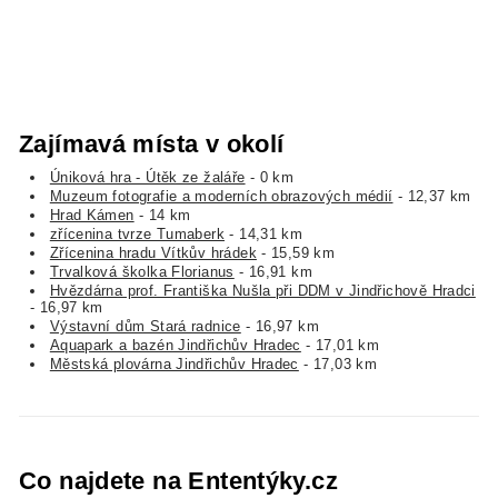
Zajímavá místa v okolí
Úniková hra - Útěk ze žaláře
- 0 km
Muzeum fotografie a moderních obrazových médií
- 12,37 km
Hrad Kámen
- 14 km
zřícenina tvrze Tumaberk
- 14,31 km
Zřícenina hradu Vítkův hrádek
- 15,59 km
Trvalková školka Florianus
- 16,91 km
Hvězdárna prof. Františka Nušla při DDM v Jindřichově Hradci
- 16,97 km
Výstavní dům Stará radnice
- 16,97 km
Aquapark a bazén Jindřichův Hradec
- 17,01 km
Městská plovárna Jindřichův Hradec
- 17,03 km
Co najdete na Ententýky.cz