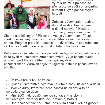
výlet s dětmi. Společně se
přenesete do světa originálního
humoru živých pohádkových
bytostí.
Zábava, vědomosti, kreativa,
dobrodružství. Nevíte, kam
s dětmi na výlet? Hledáte
zajímavý program na víkend?
Chcete osvědčený tip? Přímo pro vás je zábavní park Fábula
ideální pro rodinný výlet, a to za každého počasí. Již šestým
rokem. Program pro děti i dospělé je totiž připraven pod střechou,
venku i v chládku prastarých budov této pohádkové říše.
Putování za pokladem - živé pohádkové bytosti - čert, ježibaba a
další bydlí v kouzelném ztraceném světě. Vy je během svého
putování potkáte a zjistíte, co si např. myslí o
pozemšťanech. Zároveň objevíte tajemné indicie z pohádkového
příběhu.
Úniková hra "Útěk ze žaláře"
Igráček - interaktivní výstava - světové časy, uzlování a další
Tvořivé dílny, které zaručeně zabaví nejen děti a to na
opravdu dlouhou dobu
Mini ZOO, kde se děti mohou setkat s klasickými
venkovskými zvířátky (králíčci, prasátka, kozy..)
Obří společenské hry - hrací desky na zemi a velké figurky?