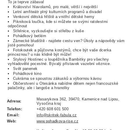
To je teprve zábava!
Království hlavolamů, pro malé, větší i největší
Letní amfiteátr plný kulturních programů a divadel
Venkovní dětská hřiště a vnitřní dětské herny
Pikniková loučka, kde si můžete se svými ratolestmi
odpočinout
Střelnice, vyzkoušejte si střelbu z kuše
Pohádkový betlém
Zámecké bludiště - najdete cestu ven? Úkoly a nápovědy vám
jistě pomohou!
Fotokoutek a půjčovna kostýmů, chce být vaše dcerka
princeznou? u nás klidně být může!
Stylový Hostinec u loupěžníka Bambitky pro všechny
vyhladovělé pocestné. Bývalý přístavek vazební věznice.
Svět panenek
Pohádkové kino
Cukrárna se spoustou zákusků a výbornou kávou
Občerstvení u Otesánka nabídne dětem nejen francouzské
palačinky, ale i langoše a hranolky
Masarykova 362, 39470, Kamenice nad Lipou,
Adresa:
Vysočina kraj
Telefon:
+420 608 601 500
Email:
info@skritek-fabula.cz
Web:
www.pohadkova-rise.cz