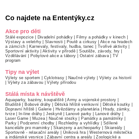
Co najdete na Ententýky.cz
Akce pro děti
Stálé expozice
|
Divadelní pohádky
|
Filmy a pohádky v kinech
|
Výstavy a veletrhy
|
Slavnosti
|
Poutě a cirkusy
|
Akce na hradech
a zámcích
|
Karnevaly, festivaly, hudba, tanec
|
Tvořivé aktivity
|
Sportovní aktivity
|
Aktivity v přírodě
|
Soutěže, závody, hry
|
Vzdělávání
|
Pobytové akce a tábory
|
Ostatní zábava
|
TV
program
Tipy na výlet
Výlety se sportem
|
Cyklotrasy
|
Naučné výlety
|
Výlety za historií
|
Výlety za zábavou
|
Výlety přírodou
Stálá místa k návštěvě
Aquaparky, bazény, koupaliště
|
Army a vojenské prostory
|
Bludiště
|
Bobové dráhy
|
Dětská hřiště venkovní
|
Dětské koutky
|
Dopravní hřiště
|
Galerie
|
Hvězdárny a planetária
|
Hrady, zámky,
tvrze
|
In-line dráhy
|
Jeskyně
|
Lanové parky
|
Lanové dráhy
|
Laser Game
|
Muzea
|
Naučné stezky
|
Památky a památníky
|
Parky
|
Podzemní chodby
|
Rozhledny a vyhlídky
|
Sdílené
kanceláře pro maminky
|
Skanzeny a archeoparky
|
Skiareály
|
Sportovně - relaxační areály
|
Úniková hra
|
Westernová městečka
a indiánské vesnice
|
Zábavní centra a areály
|
Zoologické a