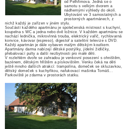
od Pelhřimova. Jedná se o
samotu s velkým dvorem a
nádhernými výhledy do okolí.
Ubytování ve 3 samostatných a
prostorných apartmánech, z
nichž každý je zařízen v jiném stylu.
Součástí každého apartmánu je společenská místnost s kuchyní,
koupelna s WC a jedna nebo dvě ložnice. V každém apartmánu se
nachází lednička, mikrovlnná trouba, elektrický vařič, rychlovarná
konvice, kávovar (espreso), digestoř a satelitní televize s DVD.
Každý apartmán je dále vybaven malým dětským koutkem.
Apartmány darma nabízejí dětské postýlky, jídelní židličky,
přebalovací pulty a další nezbytnosti pro malé děti.
V rozlehlém dvoře se zahradou je venkovní posezení s ohništěm,
bazénem, dětským hřištěm a pískovištěm. Venku čeká na děti
ještě mnoho dalších atrakcí: trampolína, domeček se skluzavkou,
dětský domeček s kuchyňkou, nafukovací mašinka Tomáš...
Parkoviště je zdarma v prostorách statku.