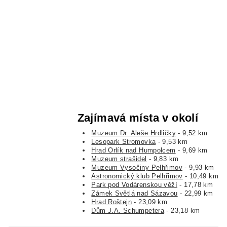
Zajímavá místa v okolí
Muzeum Dr. Aleše Hrdličky
- 9,52 km
Lesopark Stromovka
- 9,53 km
Hrad Orlík nad Humpolcem
- 9,69 km
Muzeum strašidel
- 9,83 km
Muzeum Vysočiny Pelhřimov
- 9,93 km
Astronomický klub Pelhřimov
- 10,49 km
Park pod Vodárenskou věží
- 17,78 km
Zámek Světlá nad Sázavou
- 22,99 km
Hrad Roštejn
- 23,09 km
Dům J.A. Schumpetera
- 23,18 km