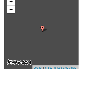
+
−
Leaflet
|
© Seznam.cz a.s. a další