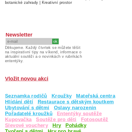
botanické zahrady
|
Kreativní prostor
Newsletter
Děkujeme. Každý čtvrtek se můžete těšit
na inspirativní tipy na víkend, informace o
aktuální soutěži a o novinkách v rubrikách
ententýky.
Vložit novou akci
Seznamka rodičů
Kroužky
Mateřská centra
Hlídání dětí
Restaurace s dětským koutkem
Ubytování s dětmi
Oslavy narozenin
Pořadatelé kroužků
Ententýky soutěže
Kupovačka
Soutěže pro děti
Fotosoutěž
Slevové vouchery
Hry
Pohádky
Tvoření s dětmi
Hry pro hravé