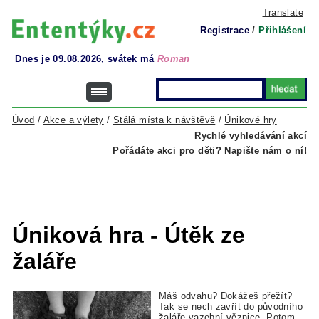
Translate
Registrace
/
Přihlášení
Dnes je 09.08.2026, svátek má
Roman
Úvod
/
Akce a výlety
/
Stálá místa k návštěvě
/
Únikové hry
Rychlé vyhledávání akcí
Pořádáte akci pro děti? Napište nám o ní!
Úniková hra - Útěk ze
žaláře
Máš odvahu? Dokážeš přežít?
Tak se nech zavřít do původního
žaláře vazební věznice. Potom