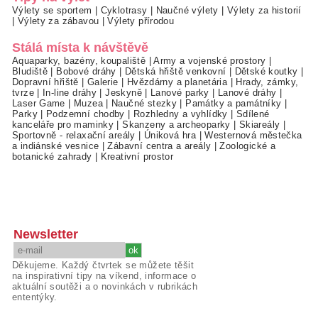
Výlety se sportem
|
Cyklotrasy
|
Naučné výlety
|
Výlety za historií
|
Výlety za zábavou
|
Výlety přírodou
Stálá místa k návštěvě
Aquaparky, bazény, koupaliště
|
Army a vojenské prostory
|
Bludiště
|
Bobové dráhy
|
Dětská hřiště venkovní
|
Dětské koutky
|
Dopravní hřiště
|
Galerie
|
Hvězdárny a planetária
|
Hrady, zámky,
tvrze
|
In-line dráhy
|
Jeskyně
|
Lanové parky
|
Lanové dráhy
|
Laser Game
|
Muzea
|
Naučné stezky
|
Památky a památníky
|
Parky
|
Podzemní chodby
|
Rozhledny a vyhlídky
|
Sdílené
kanceláře pro maminky
|
Skanzeny a archeoparky
|
Skiareály
|
Sportovně - relaxační areály
|
Úniková hra
|
Westernová městečka
a indiánské vesnice
|
Zábavní centra a areály
|
Zoologické a
botanické zahrady
|
Kreativní prostor
Newsletter
Děkujeme. Každý čtvrtek se můžete těšit
na inspirativní tipy na víkend, informace o
aktuální soutěži a o novinkách v rubrikách
ententýky.