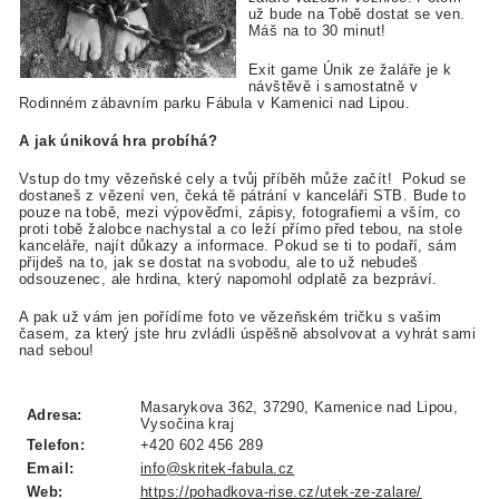
už bude na Tobě dostat se ven.
Máš na to 30 minut!
Exit game Únik ze žaláře je k
návštěvě i samostatně v
Rodinném zábavním parku Fábula v Kamenici nad Lipou.
A jak úniková hra probíhá?
Vstup do tmy vězeňské cely a tvůj příběh může začít! Pokud se
dostaneš z vězení ven, čeká tě pátrání v kanceláři STB. Bude to
pouze na tobě, mezi výpověďmi, zápisy, fotografiemi a vším, co
proti tobě žalobce nachystal a co leží přímo před tebou, na stole
kanceláře, najít důkazy a informace. Pokud se ti to podaří, sám
přijdeš na to, jak se dostat na svobodu, ale to už nebudeš
odsouzenec, ale hrdina, který napomohl odplatě za bezpráví.
A pak už vám jen pořídíme foto ve vězeňském tričku s vašim
časem, za který jste hru zvládli úspěšně absolvovat a vyhrát sami
nad sebou!
Masarykova 362, 37290, Kamenice nad Lipou,
Adresa:
Vysočina kraj
Telefon:
+420 602 456 289
Email:
info@skritek-fabula.cz
Web:
https://pohadkova-rise.cz/utek-ze-zalare/