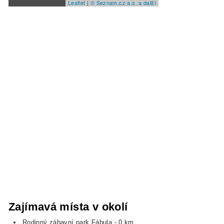
Leaflet
|
© Seznam.cz a.s. a další
Zajímavá místa v okolí
Rodinný zábavní park Fábula
- 0 km