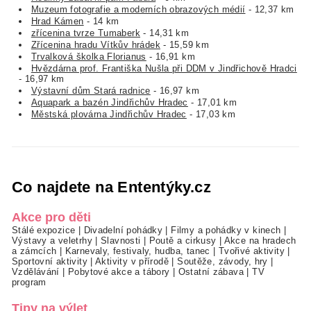
Muzeum fotografie a moderních obrazových médií
- 12,37 km
Hrad Kámen
- 14 km
zřícenina tvrze Tumaberk
- 14,31 km
Zřícenina hradu Vítkův hrádek
- 15,59 km
Trvalková školka Florianus
- 16,91 km
Hvězdárna prof. Františka Nušla při DDM v Jindřichově Hradci
- 16,97 km
Výstavní dům Stará radnice
- 16,97 km
Aquapark a bazén Jindřichův Hradec
- 17,01 km
Městská plovárna Jindřichův Hradec
- 17,03 km
Co najdete na Ententýky.cz
Akce pro děti
Stálé expozice
|
Divadelní pohádky
|
Filmy a pohádky v kinech
|
Výstavy a veletrhy
|
Slavnosti
|
Poutě a cirkusy
|
Akce na hradech
a zámcích
|
Karnevaly, festivaly, hudba, tanec
|
Tvořivé aktivity
|
Sportovní aktivity
|
Aktivity v přírodě
|
Soutěže, závody, hry
|
Vzdělávání
|
Pobytové akce a tábory
|
Ostatní zábava
|
TV
program
Tipy na výlet