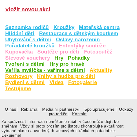
Vložit novou akci
Seznamka rodičů
Kroužky
Mateřská centra
Hlídání dětí
Restaurace s dětským koutkem
Ubytování s dětmi
Oslavy narozenin
Pořadatelé kroužků
Ententýky soutěže
Kupovačka
Soutěže pro děti
Fotosoutěž
Slevové vouchery
Hry
Pohádky
Tvoření s dětmi
Hry pro hravé
Vařila myšička - vaříme s dětmi
Aktuality
Rozhovory
Knihy a hudba pro děti
Bydlení s dětmi
Videa
Fotogalerie
Testujeme
O nás
Reklama
Mediální partnerství
Spolupracujeme
Odkazy
pro rodiče
Kontakt
Za správnost informací nemůžeme ručit, v čase může dojít ke
změnám. Vždy si proto prosím pro jistotu zkontrolujte aktuálnost
vybrané akce na uvedených webových stránkách pořadatele.
Děkujeme!