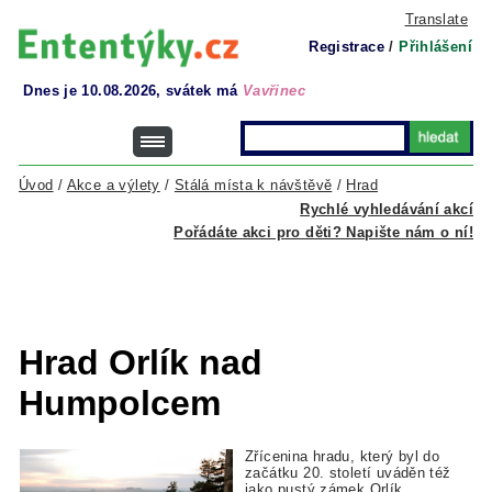
Translate
Registrace
/
Přihlášení
Dnes je 10.08.2026, svátek má
Vavřinec
Úvod
/
Akce a výlety
/
Stálá místa k návštěvě
/
Hrad
Rychlé vyhledávání akcí
Pořádáte akci pro děti? Napište nám o ní!
Hrad Orlík nad
Humpolcem
Zřícenina hradu, který byl do
začátku 20. století uváděn též
jako pustý zámek Orlík.