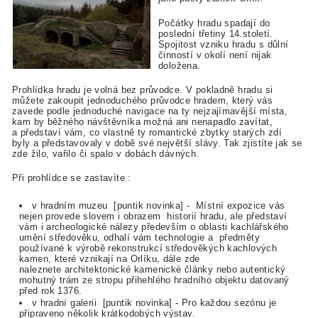
Počátky hradu spadají do
poslední třetiny 14.století.
Spojitost vzniku hradu s důlní
činností v okolí není nijak
doložena.
Prohlídka hradu je volná bez průvodce. V pokladně hradu si
můžete zakoupit jednoduchého průvodce hradem, který vás
zavede podle jednoduché navigace na ty nejzajímavější místa,
kam by běžného návštěvníka možná ani nenapadlo zavítat,
a představí vám, co vlastně ty romantické zbytky starých zdí
byly a představovaly v době své největší slávy. Tak zjistíte jak se
zde žilo, vařilo či spalo v dobách dávných.
Při prohlídce se zastavíte :
v hradním muzeu [puntik novinka] - Místní expozice vás
nejen provede slovem i obrazem historií hradu, ale představí
vám i archeologické nálezy především o oblasti kachlářského
umění středověku, odhalí vám technologie a předměty
používané k výrobě rekonstrukcí středověkých kachlových
kamen, které vznikají na Orlíku, dále zde
naleznete architektonické kamenické články nebo autentický
mohutný trám ze stropu přihehlého hradního objektu datovaný
před rok 1376.
v hradní galerii [puntik novinka] - Pro každou sezónu je
připraveno několik krátkodobých výstav.