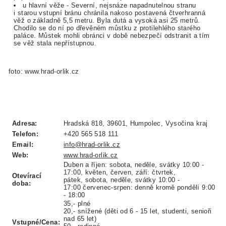
u hlavní věže - Severní, nejsnáze napadnutelnou stranu
i starou vstupní bránu chránila nakoso postavená čtverhranná
věž o základně 5,5 metru. Byla dutá a vysoká asi 25 metrů.
Chodilo se do ní po dřevěném můstku z protilehlého starého
paláce. Můstek mohli obránci v době nebezpečí odstranit a tím
se věž stala nepřístupnou.
foto: www.hrad-orlik.cz
Adresa:
Hradská 818, 39601, Humpolec, Vysočina kraj
Telefon:
+420 565 518 111
Email:
info@hrad-orlik.cz
Web:
www.hrad-orlik.cz
Duben a říjen: sobota, neděle, svátky 10:00 -
17:00, květen, červen, září: čtvrtek,
Otevírací
pátek, sobota, neděle, svátky 10:00 -
doba:
17:00 červenec-srpen: denně kromě pondělí 9:00
- 18:00
35,- plné
20,- snížené (děti od 6 - 15 let, studenti, senioři
nad 65 let)
Vstupné/Cena: