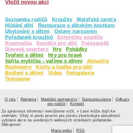
Vložit novou akci
Seznamka rodičů
Kroužky
Mateřská centra
Hlídání dětí
Restaurace s dětským koutkem
Ubytování s dětmi
Oslavy narozenin
Pořadatelé kroužků
Ententýky soutěže
Kupovačka
Soutěže pro děti
Fotosoutěž
Slevové vouchery
Hry
Pohádky
Tvoření s dětmi
Hry pro hravé
Vařila myšička - vaříme s dětmi
Aktuality
Rozhovory
Knihy a hudba pro děti
Bydlení s dětmi
Videa
Fotogalerie
Testujeme
O nás
Reklama
Mediální partnerství
Spolupracujeme
Odkazy
pro rodiče
Kontakt
Za správnost informací nemůžeme ručit, v čase může dojít ke
změnám. Vždy si proto prosím pro jistotu zkontrolujte aktuálnost
vybrané akce na uvedených webových stránkách pořadatele.
Děkujeme!
Mapa webu
RSS