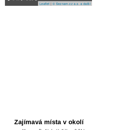
Leaflet
|
© Seznam.cz a.s. a další
Zajímavá místa v okolí