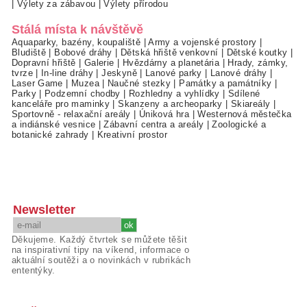
|
Výlety za zábavou
|
Výlety přírodou
Stálá místa k návštěvě
Aquaparky, bazény, koupaliště
|
Army a vojenské prostory
|
Bludiště
|
Bobové dráhy
|
Dětská hřiště venkovní
|
Dětské koutky
|
Dopravní hřiště
|
Galerie
|
Hvězdárny a planetária
|
Hrady, zámky,
tvrze
|
In-line dráhy
|
Jeskyně
|
Lanové parky
|
Lanové dráhy
|
Laser Game
|
Muzea
|
Naučné stezky
|
Památky a památníky
|
Parky
|
Podzemní chodby
|
Rozhledny a vyhlídky
|
Sdílené
kanceláře pro maminky
|
Skanzeny a archeoparky
|
Skiareály
|
Sportovně - relaxační areály
|
Úniková hra
|
Westernová městečka
a indiánské vesnice
|
Zábavní centra a areály
|
Zoologické a
botanické zahrady
|
Kreativní prostor
Newsletter
Děkujeme. Každý čtvrtek se můžete těšit
na inspirativní tipy na víkend, informace o
aktuální soutěži a o novinkách v rubrikách
ententýky.