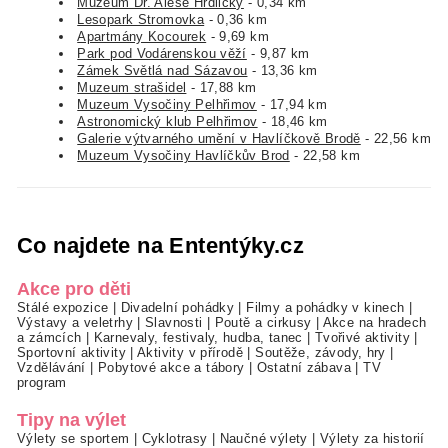
Muzeum Dr. Aleše Hrdličky
- 0,34 km
Lesopark Stromovka
- 0,36 km
Apartmány Kocourek
- 9,69 km
Park pod Vodárenskou věží
- 9,87 km
Zámek Světlá nad Sázavou
- 13,36 km
Muzeum strašidel
- 17,88 km
Muzeum Vysočiny Pelhřimov
- 17,94 km
Astronomický klub Pelhřimov
- 18,46 km
Galerie výtvarného umění v Havlíčkově Brodě
- 22,56 km
Muzeum Vysočiny Havlíčkův Brod
- 22,58 km
Co najdete na Ententýky.cz
Akce pro děti
Stálé expozice
|
Divadelní pohádky
|
Filmy a pohádky v kinech
|
Výstavy a veletrhy
|
Slavnosti
|
Poutě a cirkusy
|
Akce na hradech
a zámcích
|
Karnevaly, festivaly, hudba, tanec
|
Tvořivé aktivity
|
Sportovní aktivity
|
Aktivity v přírodě
|
Soutěže, závody, hry
|
Vzdělávání
|
Pobytové akce a tábory
|
Ostatní zábava
|
TV
program
Tipy na výlet
Výlety se sportem
|
Cyklotrasy
|
Naučné výlety
|
Výlety za historií