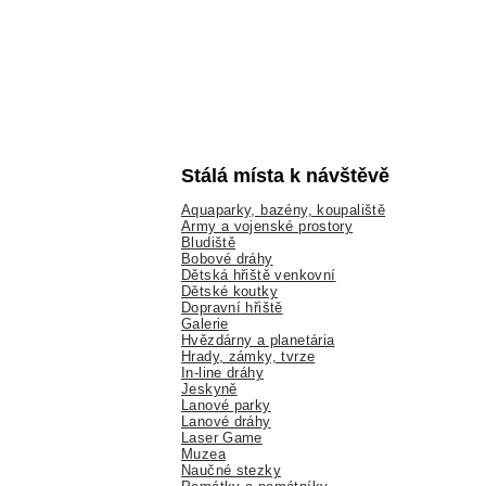
Stálá místa k návštěvě
Aquaparky, bazény, koupaliště
Army a vojenské prostory
Bludiště
Bobové dráhy
Dětská hřiště venkovní
Dětské koutky
Dopravní hřiště
Galerie
Hvězdárny a planetária
Hrady, zámky, tvrze
In-line dráhy
Jeskyně
Lanové parky
Lanové dráhy
Laser Game
Muzea
Naučné stezky