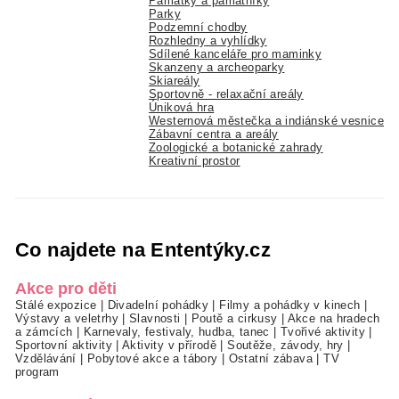
Památky a památníky
Parky
Podzemní chodby
Rozhledny a vyhlídky
Sdílené kanceláře pro maminky
Skanzeny a archeoparky
Skiareály
Sportovně - relaxační areály
Úniková hra
Westernová městečka a indiánské vesnice
Zábavní centra a areály
Zoologické a botanické zahrady
Kreativní prostor
Co najdete na Ententýky.cz
Akce pro děti
Stálé expozice
|
Divadelní pohádky
|
Filmy a pohádky v kinech
|
Výstavy a veletrhy
|
Slavnosti
|
Poutě a cirkusy
|
Akce na hradech
a zámcích
|
Karnevaly, festivaly, hudba, tanec
|
Tvořivé aktivity
|
Sportovní aktivity
|
Aktivity v přírodě
|
Soutěže, závody, hry
|
Vzdělávání
|
Pobytové akce a tábory
|
Ostatní zábava
|
TV
program