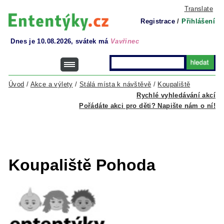
Translate
Registrace
/
Přihlášení
Dnes je 10.08.2026, svátek má
Vavřinec
Úvod
/
Akce a výlety
/
Stálá místa k návštěvě
/
Koupaliště
Rychlé vyhledávání akcí
Pořádáte akci pro děti? Napište nám o ní!
Koupaliště Pohoda