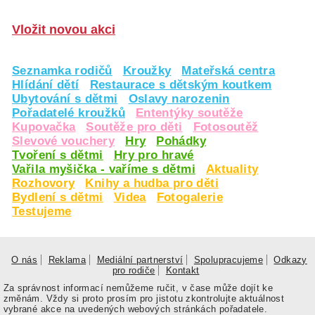
Vložit novou akci
Seznamka rodičů
Kroužky
Mateřská centra
Hlídání dětí
Restaurace s dětským koutkem
Ubytování s dětmi
Oslavy narozenin
Pořadatelé kroužků
Ententýky soutěže
Kupovačka
Soutěže pro děti
Fotosoutěž
Slevové vouchery
Hry
Pohádky
Tvoření s dětmi
Hry pro hravé
Vařila myšička - vaříme s dětmi
Aktuality
Rozhovory
Knihy a hudba pro děti
Bydlení s dětmi
Videa
Fotogalerie
Testujeme
O nás
Reklama
Mediální partnerství
Spolupracujeme
Odkazy
pro rodiče
Kontakt
Za správnost informací nemůžeme ručit, v čase může dojít ke
změnám. Vždy si proto prosím pro jistotu zkontrolujte aktuálnost
vybrané akce na uvedených webových stránkách pořadatele.