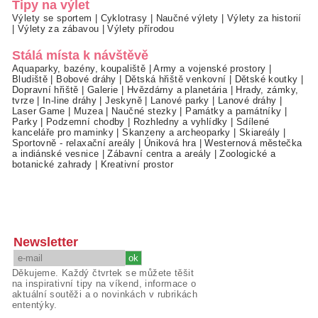
Tipy na výlet
Výlety se sportem
|
Cyklotrasy
|
Naučné výlety
|
Výlety za historií
|
Výlety za zábavou
|
Výlety přírodou
Stálá místa k návštěvě
Aquaparky, bazény, koupaliště
|
Army a vojenské prostory
|
Bludiště
|
Bobové dráhy
|
Dětská hřiště venkovní
|
Dětské koutky
|
Dopravní hřiště
|
Galerie
|
Hvězdárny a planetária
|
Hrady, zámky,
tvrze
|
In-line dráhy
|
Jeskyně
|
Lanové parky
|
Lanové dráhy
|
Laser Game
|
Muzea
|
Naučné stezky
|
Památky a památníky
|
Parky
|
Podzemní chodby
|
Rozhledny a vyhlídky
|
Sdílené
kanceláře pro maminky
|
Skanzeny a archeoparky
|
Skiareály
|
Sportovně - relaxační areály
|
Úniková hra
|
Westernová městečka
a indiánské vesnice
|
Zábavní centra a areály
|
Zoologické a
botanické zahrady
|
Kreativní prostor
Newsletter
Děkujeme. Každý čtvrtek se můžete těšit
na inspirativní tipy na víkend, informace o
aktuální soutěži a o novinkách v rubrikách
ententýky.