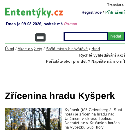
Translate
Registrace
/
Přihlášení
Dnes je 09.08.2026, svátek má
Roman
Úvod
/
Akce a výlety
/
Stálá místa k návštěvě
/
Hrad
Rychlé vyhledávání akcí
Pořádáte akci pro děti? Napište nám o ní!
Zřícenina hradu Kyšperk
Kyšperk (též Geiersberg či Supí
hora) je zřícenina hradu nad
Unčínem v okrese Teplice.
Nachází se v Krušných horách
na výběžku Supí hory