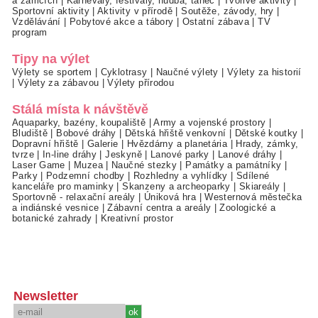
a zámcích
|
Karnevaly, festivaly, hudba, tanec
|
Tvořivé aktivity
|
Sportovní aktivity
|
Aktivity v přírodě
|
Soutěže, závody, hry
|
Vzdělávání
|
Pobytové akce a tábory
|
Ostatní zábava
|
TV
program
Tipy na výlet
Výlety se sportem
|
Cyklotrasy
|
Naučné výlety
|
Výlety za historií
|
Výlety za zábavou
|
Výlety přírodou
Stálá místa k návštěvě
Aquaparky, bazény, koupaliště
|
Army a vojenské prostory
|
Bludiště
|
Bobové dráhy
|
Dětská hřiště venkovní
|
Dětské koutky
|
Dopravní hřiště
|
Galerie
|
Hvězdárny a planetária
|
Hrady, zámky,
tvrze
|
In-line dráhy
|
Jeskyně
|
Lanové parky
|
Lanové dráhy
|
Laser Game
|
Muzea
|
Naučné stezky
|
Památky a památníky
|
Parky
|
Podzemní chodby
|
Rozhledny a vyhlídky
|
Sdílené
kanceláře pro maminky
|
Skanzeny a archeoparky
|
Skiareály
|
Sportovně - relaxační areály
|
Úniková hra
|
Westernová městečka
a indiánské vesnice
|
Zábavní centra a areály
|
Zoologické a
botanické zahrady
|
Kreativní prostor
Newsletter