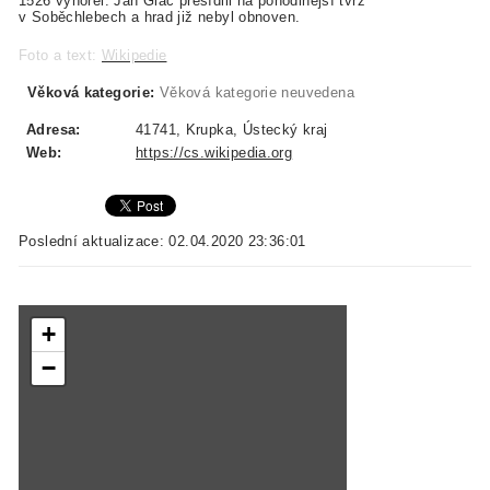
1526 vyhořel. Jan Glac přesídlil na pohodlnější tvrz
v Soběchlebech a hrad již nebyl obnoven.
Foto a text:
Wikipedie
Věková kategorie:
Věková kategorie neuvedena
Adresa:
41741, Krupka, Ústecký kraj
Web:
https://cs.wikipedia.org
Poslední aktualizace: 02.04.2020 23:36:01
+
−