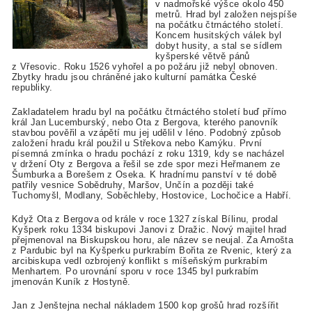
v nadmořské výšce okolo 450
metrů. Hrad byl založen nejspíše
na počátku čtrnáctého století.
Koncem husitských válek byl
dobyt husity, a stal se sídlem
kyšperské větvě pánů
z Vřesovic. Roku 1526 vyhořel a po požáru již nebyl obnoven.
Zbytky hradu jsou chráněné jako kulturní památka České
republiky.
Zakladatelem hradu byl na počátku čtrnáctého století buď přímo
král Jan Lucemburský, nebo Ota z Bergova, kterého panovník
stavbou pověřil a vzápětí mu jej udělil v léno. Podobný způsob
založení hradu král použil u Střekova nebo Kamýku. První
písemná zmínka o hradu pochází z roku 1319, kdy se nacházel
v držení Oty z Bergova a řešil se zde spor mezi Heřmanem ze
Šumburka a Borešem z Oseka. K hradnímu panství v té době
patřily vesnice Sobědruhy, Maršov, Unčín a později také
Tuchomyšl, Modlany, Soběchleby, Hostovice, Lochočice a Habří.
Když Ota z Bergova od krále v roce 1327 získal Bílinu, prodal
Kyšperk roku 1334 biskupovi Janovi z Dražic. Nový majitel hrad
přejmenoval na Biskupskou horu, ale název se neujal. Za Arnošta
z Pardubic byl na Kyšperku purkrabím Bořita ze Rvenic, který za
arcibiskupa vedl ozbrojený konflikt s míšeňským purkrabím
Menhartem. Po urovnání sporu v roce 1345 byl purkrabím
jmenován Kuník z Hostyně.
Jan z Jenštejna nechal nákladem 1500 kop grošů hrad rozšířit