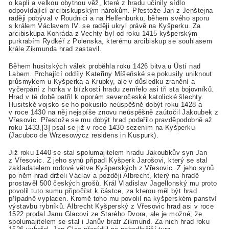
o kapli a velkou obytnou věž, které z hradu učinily sídlo
odpovídající arcibiskupským nárokům. Přestože Jan z Jenštejna
raději pobýval v Roudnici a na Helfenburku, během svého sporu
s králem Václavem IV. se raději ukryl právě na Kyšperku. Za
arcibiskupa Konráda z Vechty byl od roku 1415 kyšperským
purkrabím Rydkéř z Polenska, kterému arcibiskup se souhlasem
krále Zikmunda hrad zastavil.
Během husitských válek proběhla roku 1426 bitva u Ústí nad
Labem. Prchající oddíly Kateřiny Míšeňské se pokusily uniknout
průsmykem u Kyšperka a Krupky, ale v důsledku zranění a
vyčerpání z horka v blízkosti hradu zemřelo asi tři sta bojovníků.
Hrad v té době patřil k oporám severočeské katolické šlechty.
Husitské vojsko se ho pokusilo neúspěšně dobýt roku 1428 a
v roce 1430 na něj nejspíše znovu neúspěšně zaútočil Jakoubek z
Vřesovic. Přestože se mu dobýt hrad podařilo pravděpodobně až
roku 1433,[3] psal se již v roce 1430 sezením na Kyšperku
(Jacubco de Wrzesowycz residens in Kuspurk).
Již roku 1440 se stal spolumajitelem hradu Jakoubkův syn Jan
z Vřesovic. Z jeho synů připadl Kyšperk Jarošovi, který se stal
zakladatelem rodové větve Kyšperských z Vřesovic. Z jeho synů
po něm hrad drželi Václav a později Albrecht, který na hradě
prostavěl 500 českých grošů. Král Vladislav Jagellonský mu proto
povolil tuto sumu připočíst k částce, za kterou měl být hrad
případně vyplacen. Kromě toho mu povolil na kyšperském panství
výstavbu rybníků. Albrecht Kyšperský z Vřesovic hrad asi v roce
1522 prodal Janu Glacovi ze Starého Dvora, ale je možné, že
spolumajitelem se stal i Janův bratr Zikmund. Za nich hrad roku