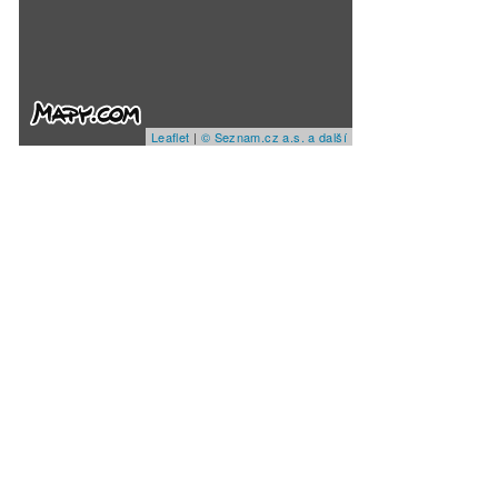
Leaflet
|
© Seznam.cz a.s. a další