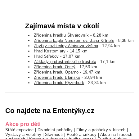
Zajímavá místa v okolí
Zřícenina hrádku Škvárovník
- 8,28 km
Zřícenina kaple Narození sv. Jana Křtitele
- 8,38 km
Zbytky rozhledny Aloisova výšina
- 12,94 km
Hrad Kostomlaty
- 14,15 km
Hrad Střekov
- 17,07 km
Základy protestantského kostela
- 17,1 km
Zřícenina hradu Ostrý
- 17,53 km
Zřícenina hradu Oparno
- 19,47 km
Zřícenina hradu Blansko
- 20,94 km
Zřícenina hradu Rýzmburk
- 23,34 km
Co najdete na Ententýky.cz
Akce pro děti
Stálé expozice
|
Divadelní pohádky
|
Filmy a pohádky v kinech
|
Výstavy a veletrhy
|
Slavnosti
|
Poutě a cirkusy
|
Akce na hradech