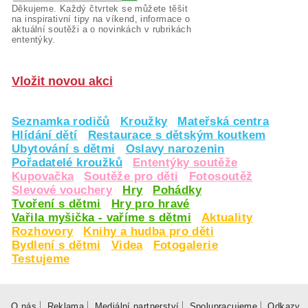
Děkujeme. Každý čtvrtek se můžete těšit
na inspirativní tipy na víkend, informace o
aktuální soutěži a o novinkách v rubrikách
ententýky.
Vložit novou akci
Seznamka rodičů
Kroužky
Mateřská centra
Hlídání dětí
Restaurace s dětským koutkem
Ubytování s dětmi
Oslavy narozenin
Pořadatelé kroužků
Ententýky soutěže
Kupovačka
Soutěže pro děti
Fotosoutěž
Slevové vouchery
Hry
Pohádky
Tvoření s dětmi
Hry pro hravé
Vařila myšička - vaříme s dětmi
Aktuality
Rozhovory
Knihy a hudba pro děti
Bydlení s dětmi
Videa
Fotogalerie
Testujeme
O nás
Reklama
Mediální partnerství
Spolupracujeme
Odkazy