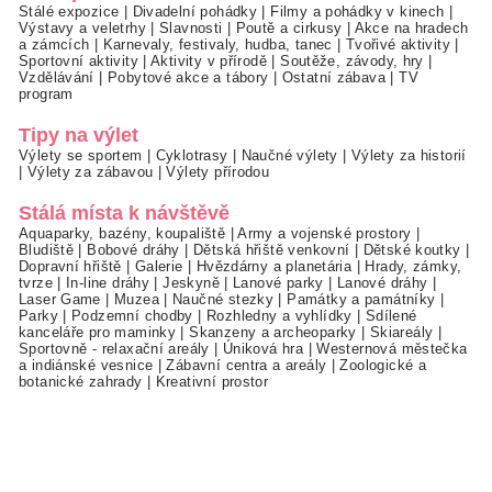
Stálé expozice
|
Divadelní pohádky
|
Filmy a pohádky v kinech
|
Výstavy a veletrhy
|
Slavnosti
|
Poutě a cirkusy
|
Akce na hradech
a zámcích
|
Karnevaly, festivaly, hudba, tanec
|
Tvořivé aktivity
|
Sportovní aktivity
|
Aktivity v přírodě
|
Soutěže, závody, hry
|
Vzdělávání
|
Pobytové akce a tábory
|
Ostatní zábava
|
TV
program
Tipy na výlet
Výlety se sportem
|
Cyklotrasy
|
Naučné výlety
|
Výlety za historií
|
Výlety za zábavou
|
Výlety přírodou
Stálá místa k návštěvě
Aquaparky, bazény, koupaliště
|
Army a vojenské prostory
|
Bludiště
|
Bobové dráhy
|
Dětská hřiště venkovní
|
Dětské koutky
|
Dopravní hřiště
|
Galerie
|
Hvězdárny a planetária
|
Hrady, zámky,
tvrze
|
In-line dráhy
|
Jeskyně
|
Lanové parky
|
Lanové dráhy
|
Laser Game
|
Muzea
|
Naučné stezky
|
Památky a památníky
|
Parky
|
Podzemní chodby
|
Rozhledny a vyhlídky
|
Sdílené
kanceláře pro maminky
|
Skanzeny a archeoparky
|
Skiareály
|
Sportovně - relaxační areály
|
Úniková hra
|
Westernová městečka
a indiánské vesnice
|
Zábavní centra a areály
|
Zoologické a
botanické zahrady
|
Kreativní prostor