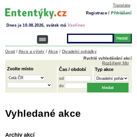
Translate
Registrace
/
Přihlášení
Dnes je 10.08.2026, svátek má
Vavřinec
Úvod
/
Akce a výlety
/
Akce
/
Divadelní pohádky
Rychlé vyhledávání akcí
Rozšířený filtr
Zvolte místo
Čas / období
Typ akce
od
do
Vyhledané akce
Archiv akcí