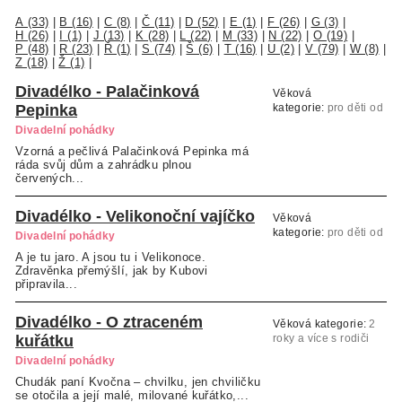
A (33)
|
B (16)
|
C (8)
|
Č (11)
|
D (52)
|
E (1)
|
F (26)
|
G (3)
|
H (26)
|
I (1)
|
J (13)
|
K (28)
|
L (22)
|
M (33)
|
N (22)
|
O (19)
|
P (48)
|
R (23)
|
Ř (1)
|
S (74)
|
Š (6)
|
T (16)
|
U (2)
|
V (79)
|
W (8)
|
Z (18)
|
Ž (1)
|
Divadélko - Palačinková
Věková
Pepinka
kategorie:
pro děti od
2 let v doprovodu
Divadelní pohádky
rodičů
Vzorná a pečlivá Palačinková Pepinka má
ráda svůj dům a zahrádku plnou
červených...
Divadélko - Velikonoční vajíčko
Věková
kategorie:
pro děti od
Divadelní pohádky
2 let v doprovodu
A je tu jaro. A jsou tu i Velikonoce.
rodičů
Zdravěnka přemýšlí, jak by Kubovi
připravila...
Divadélko - O ztraceném
Věková kategorie:
2
kuřátku
roky a více s rodiči
Divadelní pohádky
Chudák paní Kvočna – chvilku, jen chviličku
se otočila a její malé, milované kuřátko,...