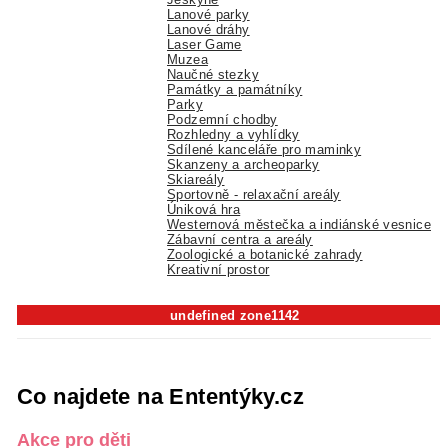
Lanové parky
Lanové dráhy
Laser Game
Muzea
Naučné stezky
Památky a památníky
Parky
Podzemní chodby
Rozhledny a vyhlídky
Sdílené kanceláře pro maminky
Skanzeny a archeoparky
Skiareály
Sportovně - relaxační areály
Úniková hra
Westernová městečka a indiánské vesnice
Zábavní centra a areály
Zoologické a botanické zahrady
Kreativní prostor
undefined zone1142
Co najdete na Ententýky.cz
Akce pro děti