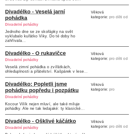
Divadélko - Veselá jarní
Věková
pohádka
kategorie:
pro děti od
2 do 6 let společně s
Divadelní pohádky
rodičem
Jednoho dne se ze skořápky na svět
vyklubalo kuřátko Viky. Do té doby ho
zahřívala...
Divadélko - O rukavičce
Věková
kategorie:
pro děti od
Divadelní pohádky
2 do 6 let společně s
Veselá zimní pohádka o zvířátkách,
rodičem
ohleduplnosti a přátelství. Kašpárek v lese...
Divadélko: Popletli jsme
Věková
pohádku popředu i pozpátku
kategorie:
pro
předškolní děti s
Divadelní pohádky
rodiči
Kocour Vilík nejen mluví, ale také miluje
pohádky. Ale ne tak ledajaké: ty klasické...
Divadélko - Ošklivé káčátko
Věková
kategorie:
pro děti od
Divadelní pohádky
2 let a výše