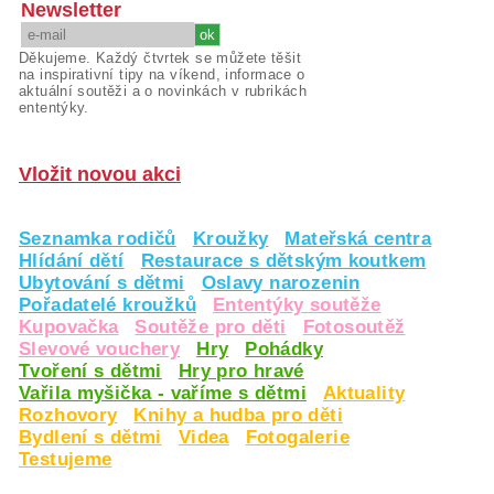
Newsletter
Děkujeme. Každý čtvrtek se můžete těšit
na inspirativní tipy na víkend, informace o
aktuální soutěži a o novinkách v rubrikách
ententýky.
Vložit novou akci
Seznamka rodičů
Kroužky
Mateřská centra
Hlídání dětí
Restaurace s dětským koutkem
Ubytování s dětmi
Oslavy narozenin
Pořadatelé kroužků
Ententýky soutěže
Kupovačka
Soutěže pro děti
Fotosoutěž
Slevové vouchery
Hry
Pohádky
Tvoření s dětmi
Hry pro hravé
Vařila myšička - vaříme s dětmi
Aktuality
Rozhovory
Knihy a hudba pro děti
Bydlení s dětmi
Videa
Fotogalerie
Testujeme