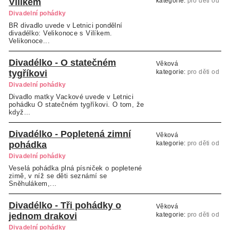
Vilíkem
kategorie:
pro děti od
2 let v doprovodu
Divadelní pohádky
rodičů
BR divadlo uvede v Letnici pondělní
divadélko: Velikonoce s Vilíkem.
Velikonoce...
Divadélko - O statečném
Věková
tygříkovi
kategorie:
pro děti od
2 let v doprovodu
Divadelní pohádky
rodičů
Divadlo matky Vackové uvede v Letnici
pohádku O statečném tygříkovi. O tom, že
když...
Divadélko - Popletená zimní
Věková
pohádka
kategorie:
pro děti od
2 let
Divadelní pohádky
Veselá pohádka plná písniček o popletené
zimě, v níž se děti seznámí se
Sněhulákem,...
Divadélko - Tři pohádky o
Věková
jednom drakovi
kategorie:
pro děti od
2 let
Divadelní pohádky