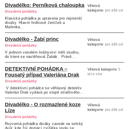
Divadélko: Perníková chaloupka
Věková
kategorie:
pro děti od
Divadelní pohádky
2 let s doprovodem
Klasická pohádka je upravena pro nejmenší
diváky. Hlavní hrdinové Jeníček a
Mařenka...
Divadélko - Žabí princ
Věková
kategorie:
pro děti od
Divadelní pohádky
2 do 6 let společně s
V jednom veselém království měli studnu,
rodičem
do které se nastěhoval Žabák. Právě...
DETEKTIVNÍ POHÁDKA –
Věková kategorie:
5
Fousatý případ Valeriána Drak
let a více
Divadelní pohádky
V detektivní pohádce se věhlasný detektiv
Valerián Drak vydává po stopě strašlivého...
Divadélko - O rozmazlené koze
Věková
Líze
kategorie:
pro děti od
2 do 6 let společně s
Divadelní pohádky
rodičem
Rozverná pohádka diváky zavede na selský
dvůr, kde žijí domácí zvířátka spolu se...