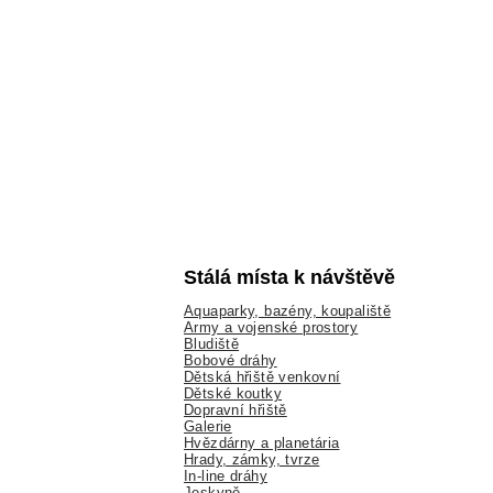
Stálá místa k návštěvě
Aquaparky, bazény, koupaliště
Army a vojenské prostory
Bludiště
Bobové dráhy
Dětská hřiště venkovní
Dětské koutky
Dopravní hřiště
Galerie
Hvězdárny a planetária
Hrady, zámky, tvrze
In-line dráhy
Jeskyně