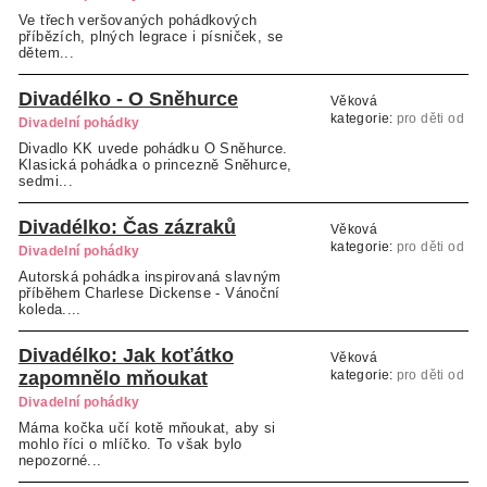
Ve třech veršovaných pohádkových
příbězích, plných legrace i písniček, se
dětem...
Divadélko - O Sněhurce
Věková
kategorie:
pro děti od
Divadelní pohádky
2 let
Divadlo KK uvede pohádku O Sněhurce.
Klasická pohádka o princezně Sněhurce,
sedmi...
Divadélko: Čas zázraků
Věková
kategorie:
pro děti od
Divadelní pohádky
2 let s doprovodem
Autorská pohádka inspirovaná slavným
příběhem Charlese Dickense - Vánoční
koleda....
Divadélko: Jak koťátko
Věková
zapomnělo mňoukat
kategorie:
pro děti od
2 let s doprovodem
Divadelní pohádky
Máma kočka učí kotě mňoukat, aby si
mohlo říci o mlíčko. To však bylo
nepozorné...