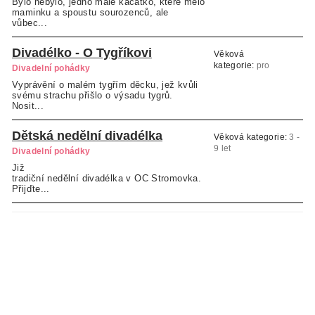
Bylo nebylo, jedno malé káčátko, které mělo
maminku a spoustu sourozenců, ale
vůbec...
Divadélko - O Tygříkovi
Věková
kategorie:
pro
Divadelní pohádky
školkové děti
Vyprávění o malém tygřím děcku, jež kvůli
svému strachu přišlo o výsadu tygrů.
Nosit...
Dětská nedělní divadélka
Věková kategorie:
3 -
9 let
Divadelní pohádky
Již
tradiční nedělní divadélka v OC Stromovka.
Přijďte...