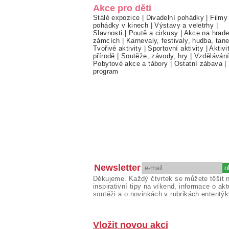
Akce pro děti
Stálé expozice
|
Divadelní pohádky
|
Filmy
pohádky v kinech
|
Výstavy a veletrhy
|
Slavnosti
|
Poutě a cirkusy
|
Akce na hrade
zámcích
|
Karnevaly, festivaly, hudba, tan
Tvořivé aktivity
|
Sportovní aktivity
|
Aktivi
přírodě
|
Soutěže, závody, hry
|
Vzděláván
Pobytové akce a tábory
|
Ostatní zábava
|
program
Newsletter
Děkujeme. Každý čtvrtek se můžete těšit 
inspirativní tipy na víkend, informace o akt
soutěži a o novinkách v rubrikách ententýk
Vložit novou akci