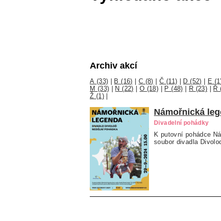
Archiv akcí
A (33)
|
B (16)
|
C (8)
|
Č (11)
|
D (52)
|
E (1
M (33)
|
N (22)
|
O (18)
|
P (48)
|
R (23)
|
Ř 
Ž (1)
|
Námořnická le
Divadelní pohádky
K putovní pohádce Ná
soubor divadla Divolo