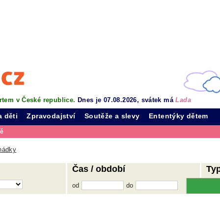
rtem v České republice.
Dnes je 07.08.2026, svátek má
Lada
a děti
Zpravodajství
Soutěže a slevy
Ententýky dětem
vě
hádky
Čas / období
Ty
od
do