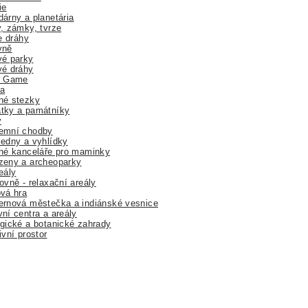
ie
árny a planetária
, zámky, tvrze
ne dráhy
yně
vé parky
vé dráhy
r Game
a
né stezky
tky a památníky
y
emní chodby
edny a vyhlídky
né kanceláře pro maminky
zeny a archeoparky
eály
ovně - relaxační areály
vá hra
rnová městečka a indiánské vesnice
ní centra a areály
gické a botanické zahrady
ivní prostor