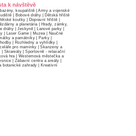
sta k návštěvě
bazény, koupaliště
|
Army a vojenské
ludiště
|
Bobové dráhy
|
Dětská hřiště
Dětské koutky
|
Dopravní hřiště
|
ězdárny a planetária
|
Hrady, zámky,
ne dráhy
|
Jeskyně
|
Lanové parky
|
hy
|
Laser Game
|
Muzea
|
Naučné
mátky a památníky
|
Parky
|
hodby
|
Rozhledny a vyhlídky
|
celáře pro maminky
|
Skanzeny a
y
|
Skiareály
|
Sportovně - relaxační
ková hra
|
Westernová městečka a
esnice
|
Zábavní centra a areály
|
a botanické zahrady
|
Kreativní