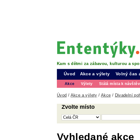
Kam s dětmi za zábavou, kulturou a spo
Úvod
Akce a výlety
Volný čas 
Akce
Výlety
Stálá místa k návště
Úvod
/
Akce a výlety
/
Akce
/
Divadelní po
Zvolte místo
Vyhledané akce