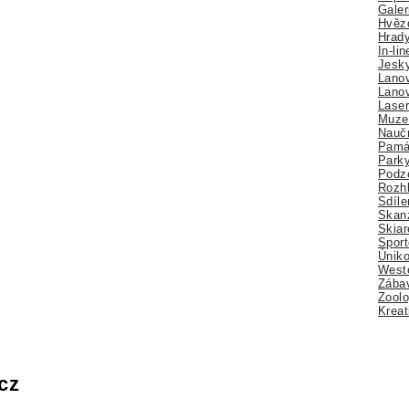
Galer
Hvězd
Hrady
In-li
Jesk
Lano
Lano
Lase
Muze
Nauč
Pamá
Park
Podz
Rozhl
Sdíle
Skan
Skiar
Sport
Úniko
Weste
Zábav
Zoolo
Kreat
cz