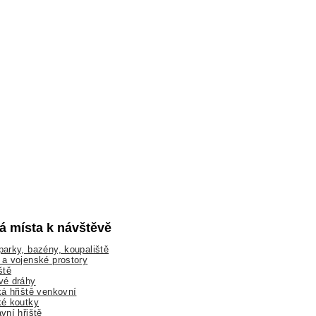
lá místa k návštěvě
arky, bazény, koupaliště
a vojenské prostory
ště
vé dráhy
á hřiště venkovní
ké koutky
vní hřiště