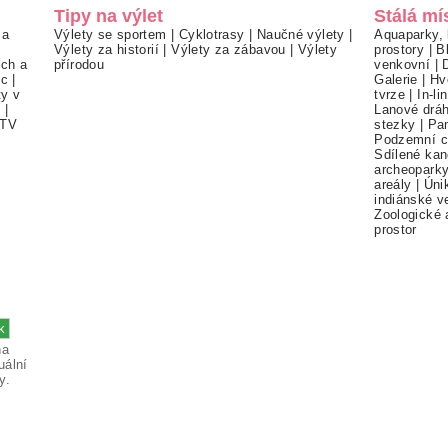
Tipy na výlet
Stálá mí
 a
Výlety se sportem
|
Cyklotrasy
|
Naučné výlety
|
Aquaparky, 
Výlety za historií
|
Výlety za zábavou
|
Výlety
prostory
|
B
ch a
přírodou
venkovní
|
ec
|
Galerie
|
Hv
ty v
tvrze
|
In-li
í
|
Lanové drá
TV
stezky
|
Pa
Podzemní c
Sdílené kan
archeopark
areály
|
Úni
indiánské v
Zoologické 
prostor
na
uální
y.