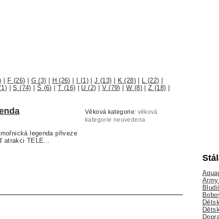
)
|
F (26)
|
G (3)
|
H (26)
|
I (1)
|
J (13)
|
K (28)
|
L (22)
|
(1)
|
S (74)
|
Š (6)
|
T (16)
|
U (2)
|
V (79)
|
W (8)
|
Z (18)
|
genda
Věková kategorie:
věková
kategorie neuvedena
mořnická legenda přiveze
ď atrakci TELE...
Stá
Aquap
Army 
Bludi
Bobo
Dětsk
Děts
Dopra