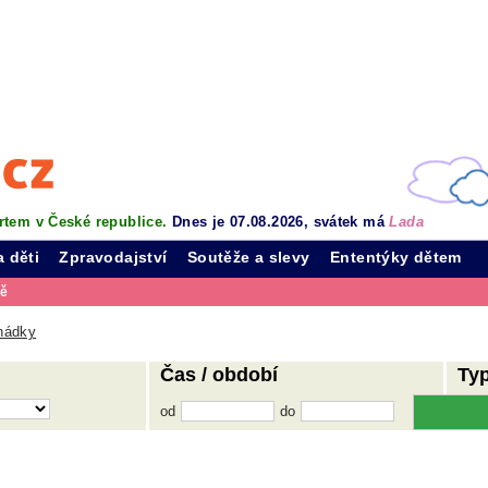
rtem v České republice.
Dnes je 07.08.2026, svátek má
Lada
a děti
Zpravodajství
Soutěže a slevy
Ententýky dětem
vě
hádky
Čas / období
Ty
od
do