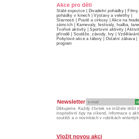
Akce pro děti
Stálé expozice
|
Divadelní pohádky
|
Filmy
pohádky v kinech
|
Výstavy a veletrhy
|
Slavnosti
|
Poutě a cirkusy
|
Akce na hrade
zámcích
|
Karnevaly, festivaly, hudba, tan
Tvořivé aktivity
|
Sportovní aktivity
|
Aktivi
přírodě
|
Soutěže, závody, hry
|
Vzděláván
Pobytové akce a tábory
|
Ostatní zábava
|
program
Newsletter
Děkujeme. Každý čtvrtek se můžete těšit 
inspirativní tipy na víkend, informace o akt
soutěži a o novinkách v rubrikách ententýk
Vložit novou akci