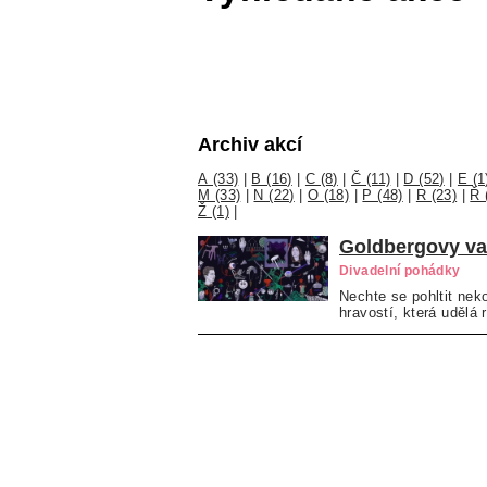
Archiv akcí
A (33)
|
B (16)
|
C (8)
|
Č (11)
|
D (52)
|
E (1
M (33)
|
N (22)
|
O (18)
|
P (48)
|
R (23)
|
Ř 
Ž (1)
|
Goldbergovy va
Divadelní pohádky
Nechte se pohltit nek
hravostí, která udělá 