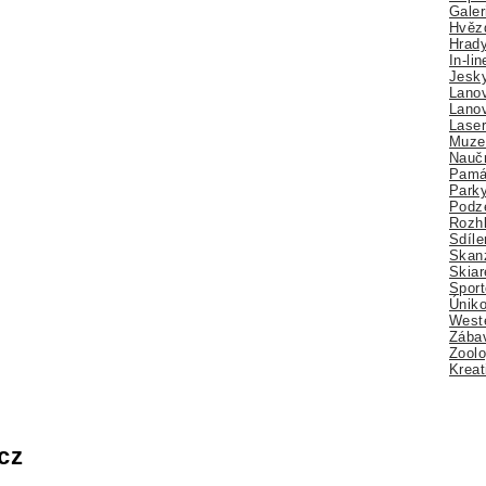
Galer
Hvězd
Hrady
In-li
Jesk
Lano
Lano
Lase
Muze
Nauč
Pamá
Park
Podz
Rozhl
Sdíle
Skan
Skiar
Sport
Úniko
Weste
Zábav
Zoolo
Kreat
cz