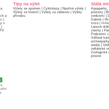
Tipy na výlet
Stálá mí
 a
Výlety se sportem
|
Cyklotrasy
|
Naučné výlety
|
Aquaparky, 
Výlety za historií
|
Výlety za zábavou
|
Výlety
prostory
|
B
ch a
přírodou
venkovní
|
ec
|
Galerie
|
Hv
ty v
tvrze
|
In-li
í
|
Lanové drá
TV
stezky
|
Pa
Podzemní c
Sdílené kan
archeopark
areály
|
Úni
indiánské v
Zoologické 
prostor
na
uální
y.