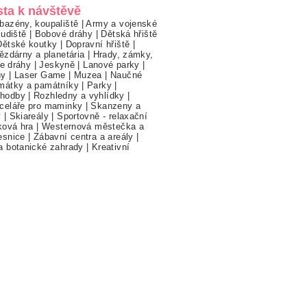
sta k návštěvě
bazény, koupaliště
|
Army a vojenské
ludiště
|
Bobové dráhy
|
Dětská hřiště
Dětské koutky
|
Dopravní hřiště
|
ězdárny a planetária
|
Hrady, zámky,
ne dráhy
|
Jeskyně
|
Lanové parky
|
hy
|
Laser Game
|
Muzea
|
Naučné
mátky a památníky
|
Parky
|
hodby
|
Rozhledny a vyhlídky
|
celáře pro maminky
|
Skanzeny a
y
|
Skiareály
|
Sportovně - relaxační
ková hra
|
Westernová městečka a
esnice
|
Zábavní centra a areály
|
a botanické zahrady
|
Kreativní