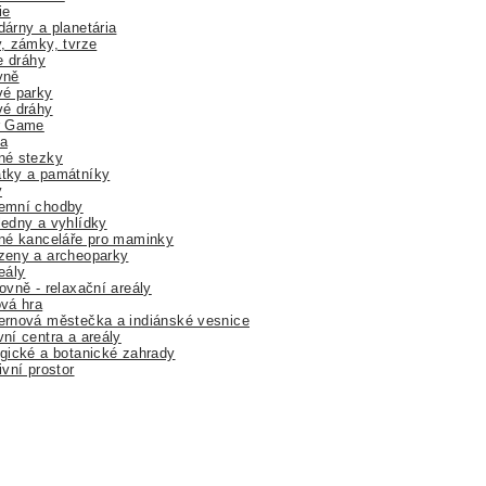
ie
árny a planetária
, zámky, tvrze
ne dráhy
yně
vé parky
vé dráhy
r Game
a
né stezky
tky a památníky
y
emní chodby
edny a vyhlídky
né kanceláře pro maminky
zeny a archeoparky
eály
ovně - relaxační areály
vá hra
rnová městečka a indiánské vesnice
ní centra a areály
gické a botanické zahrady
ivní prostor