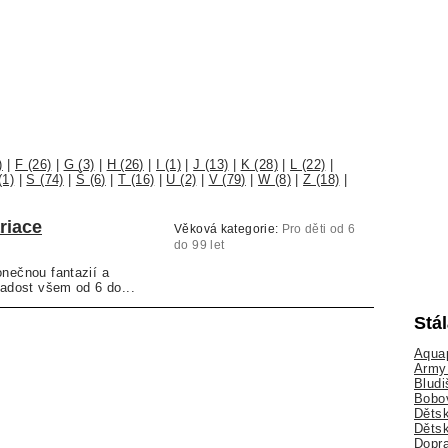
)
|
F (26)
|
G (3)
|
H (26)
|
I (1)
|
J (13)
|
K (28)
|
L (22)
|
(1)
|
S (74)
|
Š (6)
|
T (16)
|
U (2)
|
V (79)
|
W (8)
|
Z (18)
|
riace
Věková kategorie:
Pro děti od 6
do 99 let
onečnou fantazií a
radost všem od 6 do...
Stá
Aquap
Army 
Bludi
Bobo
Dětsk
Děts
Dopra