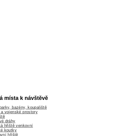
lá místa k návštěvě
arky, bazény, koupaliště
a vojenské prostory
ště
vé dráhy
á hřiště venkovní
ké koutky
vní hřiště