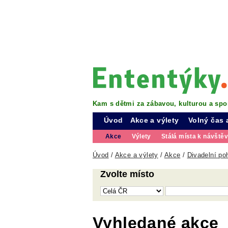
Kam s dětmi za zábavou, kulturou a spo
Úvod
Akce a výlety
Volný čas 
Akce
Výlety
Stálá místa k návště
Úvod
/
Akce a výlety
/
Akce
/
Divadelní po
Zvolte místo
Vyhledané akce