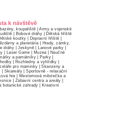
sta k návštěvě
bazény, koupaliště
|
Army a vojenské
ludiště
|
Bobové dráhy
|
Dětská hřiště
Dětské koutky
|
Dopravní hřiště
|
ězdárny a planetária
|
Hrady, zámky,
ne dráhy
|
Jeskyně
|
Lanové parky
|
hy
|
Laser Game
|
Muzea
|
Naučné
mátky a památníky
|
Parky
|
hodby
|
Rozhledny a vyhlídky
|
celáře pro maminky
|
Skanzeny a
y
|
Skiareály
|
Sportovně - relaxační
ková hra
|
Westernová městečka a
esnice
|
Zábavní centra a areály
|
a botanické zahrady
|
Kreativní