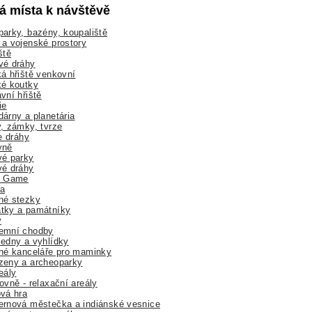
lá místa k návštěvě
arky, bazény, koupaliště
a vojenské prostory
ště
vé dráhy
á hřiště venkovní
ké koutky
vní hřiště
ie
árny a planetária
, zámky, tvrze
ne dráhy
yně
vé parky
vé dráhy
r Game
a
né stezky
tky a památníky
y
emní chodby
edny a vyhlídky
né kanceláře pro maminky
zeny a archeoparky
eály
ovně - relaxační areály
vá hra
rnová městečka a indiánské vesnice