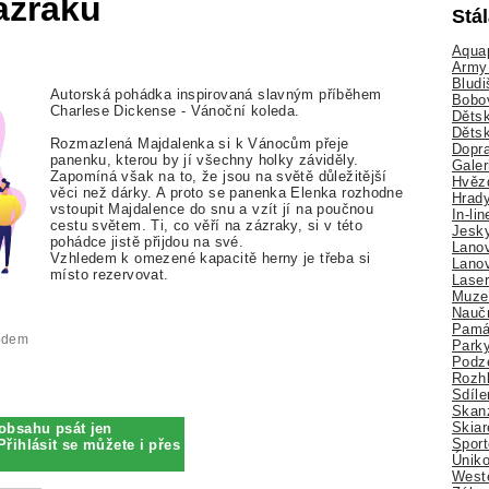
ázraků
Stá
Aquap
Army 
Bludi
Autorská pohádka inspirovaná slavným příběhem
Bobo
Charlese Dickense - Vánoční koleda.
Dětsk
Děts
Rozmazlená Majdalenka si k Vánocům přeje
Dopra
panenku, kterou by jí všechny holky záviděly.
Galer
Zapomíná však na to, že jsou na světě důležitější
Hvězd
věci než dárky. A proto se panenka Elenka rozhodne
Hrady
vstoupit Majdalence do snu a vzít jí na poučnou
In-li
cestu světem. Ti, co věří na zázraky, si v této
Jesk
pohádce jistě přijdou na své.
Lano
Vzhledem k omezené kapacitě herny je třeba si
Lano
místo rezervovat.
Lase
Muze
Nauč
Pamá
vodem
Park
Podz
Rozhl
Sdíle
Skan
Skiar
obsahu psát jen
Sport
Přihlásit se můžete i přes
Úniko
Weste