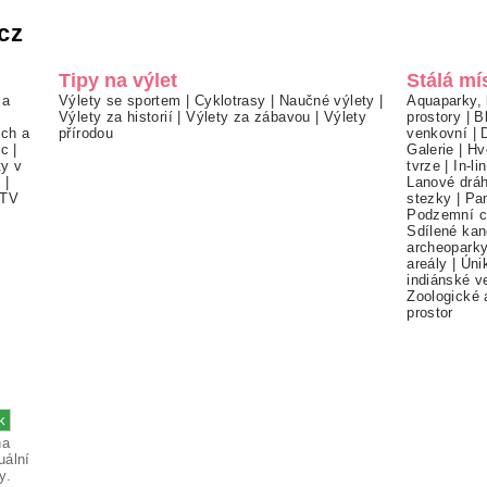
cz
Tipy na výlet
Stálá mí
 a
Výlety se sportem
|
Cyklotrasy
|
Naučné výlety
|
Aquaparky, 
Výlety za historií
|
Výlety za zábavou
|
Výlety
prostory
|
B
ch a
přírodou
venkovní
|
ec
|
Galerie
|
Hv
ty v
tvrze
|
In-li
í
|
Lanové drá
TV
stezky
|
Pa
Podzemní c
Sdílené kan
archeopark
areály
|
Úni
indiánské v
Zoologické 
prostor
na
uální
y.