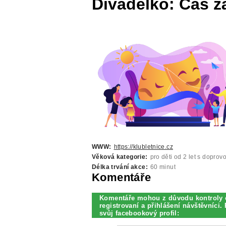
Divadélko: Čas z
WWW:
https://klubletnice.cz
Věková kategorie:
pro děti od 2 let s dopro
Délka trvání akce:
60 minut
Komentáře
Komentáře mohou z důvodu kontroly 
registrovaní a přihlášení návštěvníci. 
svůj facebookový profil: