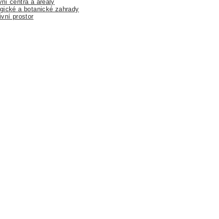
ní centra a areály
gické a botanické zahrady
ivní prostor