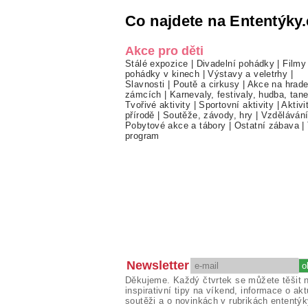
Co najdete na Ententýky.
Akce pro děti
Stálé expozice
|
Divadelní pohádky
|
Filmy
pohádky v kinech
|
Výstavy a veletrhy
|
Slavnosti
|
Poutě a cirkusy
|
Akce na hrade
zámcích
|
Karnevaly, festivaly, hudba, tan
Tvořivé aktivity
|
Sportovní aktivity
|
Aktivi
přírodě
|
Soutěže, závody, hry
|
Vzděláván
Pobytové akce a tábory
|
Ostatní zábava
|
program
Newsletter
Děkujeme. Každý čtvrtek se můžete těšit 
inspirativní tipy na víkend, informace o akt
soutěži a o novinkách v rubrikách ententýk