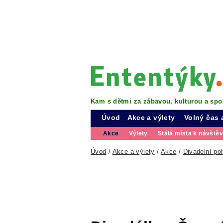
Kam s dětmi za zábavou, kulturou a spo
Úvod
Akce a výlety
Volný čas 
Akce
Výlety
Stálá místa k návště
Úvod
/
Akce a výlety
/
Akce
/
Divadelní po