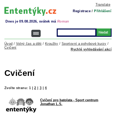
Translate
Registrace
/
Přihlášení
Dnes je 09.08.2026, svátek má
Roman
Úvod
/
Volný čas a děti
/
Kroužky
/
Sportovní a pohybové kurzy
/
Cvičení
Rychlé vyhledávání akcí
Cvičení
Zvolte stranu:
1
|
2
|
3
|
4
Cvičení pro batolata - Sport centrum
Jonathan L.S.