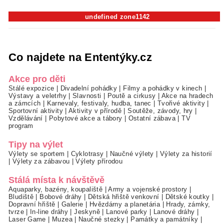
undefined zone1142
Co najdete na Ententýky.cz
Akce pro děti
Stálé expozice
|
Divadelní pohádky
|
Filmy a pohádky v kinech
|
Výstavy a veletrhy
|
Slavnosti
|
Poutě a cirkusy
|
Akce na hradech
a zámcích
|
Karnevaly, festivaly, hudba, tanec
|
Tvořivé aktivity
|
Sportovní aktivity
|
Aktivity v přírodě
|
Soutěže, závody, hry
|
Vzdělávání
|
Pobytové akce a tábory
|
Ostatní zábava
|
TV
program
Tipy na výlet
Výlety se sportem
|
Cyklotrasy
|
Naučné výlety
|
Výlety za historií
|
Výlety za zábavou
|
Výlety přírodou
Stálá místa k návštěvě
Aquaparky, bazény, koupaliště
|
Army a vojenské prostory
|
Bludiště
|
Bobové dráhy
|
Dětská hřiště venkovní
|
Dětské koutky
|
Dopravní hřiště
|
Galerie
|
Hvězdárny a planetária
|
Hrady, zámky,
tvrze
|
In-line dráhy
|
Jeskyně
|
Lanové parky
|
Lanové dráhy
|
Laser Game
|
Muzea
|
Naučné stezky
|
Památky a památníky
|