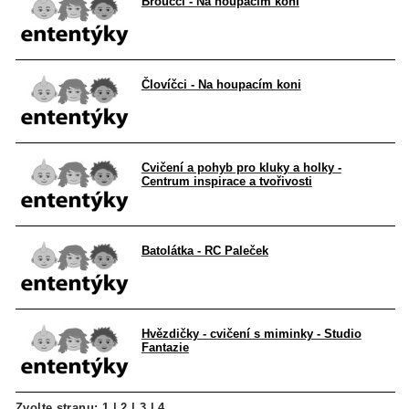
Broučci - Na houpacím koni
Človíčci - Na houpacím koni
Cvičení a pohyb pro kluky a holky -
Centrum inspirace a tvořivosti
Batolátka - RC Paleček
Hvězdičky - cvičení s miminky - Studio
Fantazie
Zvolte stranu:
1
|
2
|
3
|
4