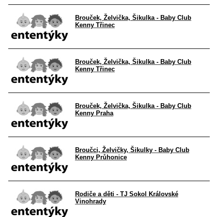
Brouček, Želvička, Šikulka - Baby Club
Kenny Třinec
Brouček, Želvička, Šikulka - Baby Club
Kenny Třinec
Brouček, Želvička, Šikulka - Baby Club
Kenny Praha
Broučci, Želvičky, Šikulky - Baby Club
Kenny Průhonice
Rodiče a děti - TJ Sokol Královské
Vinohrady