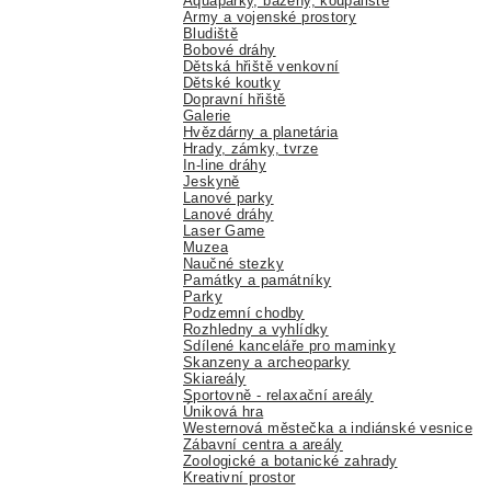
Aquaparky, bazény, koupaliště
Army a vojenské prostory
Bludiště
Bobové dráhy
Dětská hřiště venkovní
Dětské koutky
Dopravní hřiště
Galerie
Hvězdárny a planetária
Hrady, zámky, tvrze
In-line dráhy
Jeskyně
Lanové parky
Lanové dráhy
Laser Game
Muzea
Naučné stezky
Památky a památníky
Parky
Podzemní chodby
Rozhledny a vyhlídky
Sdílené kanceláře pro maminky
Skanzeny a archeoparky
Skiareály
Sportovně - relaxační areály
Úniková hra
Westernová městečka a indiánské vesnice
Zábavní centra a areály
Zoologické a botanické zahrady
Kreativní prostor