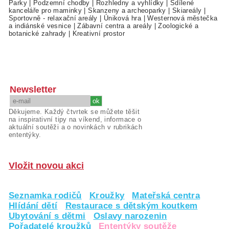
Parky
|
Podzemní chodby
|
Rozhledny a vyhlídky
|
Sdílené
kanceláře pro maminky
|
Skanzeny a archeoparky
|
Skiareály
|
Sportovně - relaxační areály
|
Úniková hra
|
Westernová městečka
a indiánské vesnice
|
Zábavní centra a areály
|
Zoologické a
botanické zahrady
|
Kreativní prostor
Newsletter
Děkujeme. Každý čtvrtek se můžete těšit
na inspirativní tipy na víkend, informace o
aktuální soutěži a o novinkách v rubrikách
ententýky.
Vložit novou akci
Seznamka rodičů
Kroužky
Mateřská centra
Hlídání dětí
Restaurace s dětským koutkem
Ubytování s dětmi
Oslavy narozenin
Pořadatelé kroužků
Ententýky soutěže