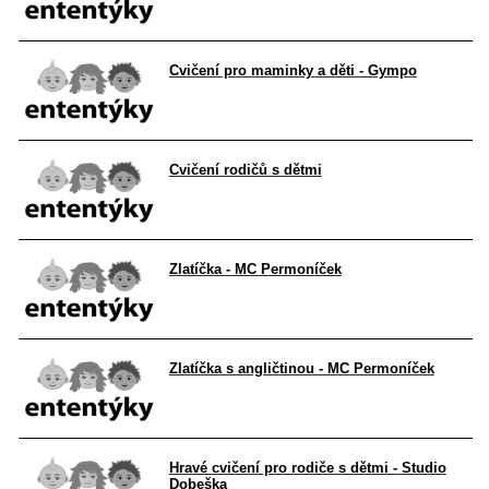
Cvičení pro maminky a děti - Gympo
Cvičení rodičů s dětmi
Zlatíčka - MC Permoníček
Zlatíčka s angličtinou - MC Permoníček
Hravé cvičení pro rodiče s dětmi - Studio
Dobeška