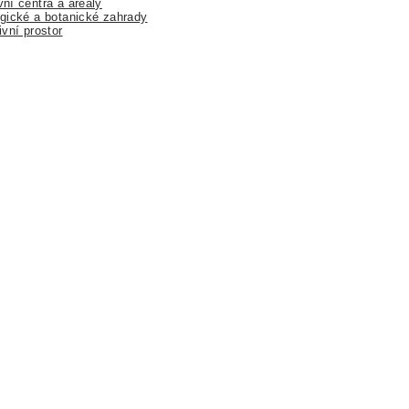
ní centra a areály
gické a botanické zahrady
ivní prostor