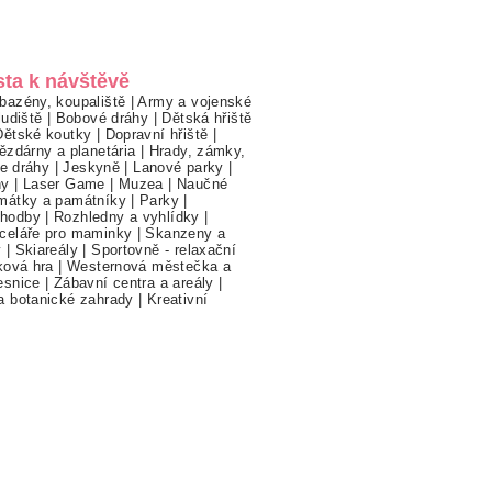
sta k návštěvě
bazény, koupaliště
|
Army a vojenské
ludiště
|
Bobové dráhy
|
Dětská hřiště
Dětské koutky
|
Dopravní hřiště
|
ězdárny a planetária
|
Hrady, zámky,
ne dráhy
|
Jeskyně
|
Lanové parky
|
hy
|
Laser Game
|
Muzea
|
Naučné
mátky a památníky
|
Parky
|
hodby
|
Rozhledny a vyhlídky
|
celáře pro maminky
|
Skanzeny a
y
|
Skiareály
|
Sportovně - relaxační
ková hra
|
Westernová městečka a
esnice
|
Zábavní centra a areály
|
a botanické zahrady
|
Kreativní