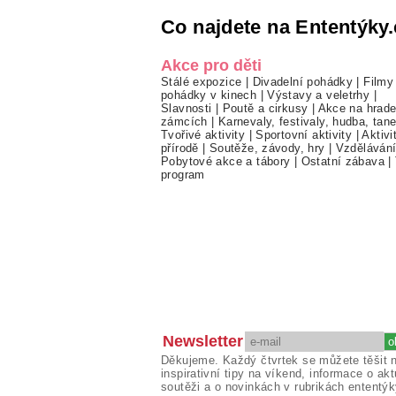
Co najdete na Ententýky.
Akce pro děti
Stálé expozice
|
Divadelní pohádky
|
Filmy
pohádky v kinech
|
Výstavy a veletrhy
|
Slavnosti
|
Poutě a cirkusy
|
Akce na hrade
zámcích
|
Karnevaly, festivaly, hudba, tan
Tvořivé aktivity
|
Sportovní aktivity
|
Aktivi
přírodě
|
Soutěže, závody, hry
|
Vzděláván
Pobytové akce a tábory
|
Ostatní zábava
|
program
Newsletter
Děkujeme. Každý čtvrtek se můžete těšit 
inspirativní tipy na víkend, informace o akt
soutěži a o novinkách v rubrikách ententýk