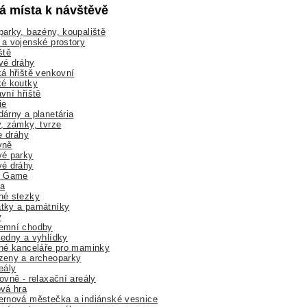
lá místa k návštěvě
arky, bazény, koupaliště
a vojenské prostory
ště
vé dráhy
á hřiště venkovní
ké koutky
vní hřiště
ie
árny a planetária
, zámky, tvrze
ne dráhy
yně
vé parky
vé dráhy
r Game
a
né stezky
tky a památníky
y
emní chodby
edny a vyhlídky
né kanceláře pro maminky
zeny a archeoparky
eály
ovně - relaxační areály
vá hra
rnová městečka a indiánské vesnice