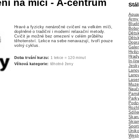
ní na míči - A-centrum
Stá
Aquap
Army 
Bludi
Hravé a fyzicky nenáročné cvičení na velkém míči,
Bobo
doplněné o tradiční i moderní relaxační metody.
Dětsk
Cvičit je možné bez omezení v celém průběhu
Děts
těhotenství. Lekce na sebe nenavazují, tvoří pouze
Dopra
volný cyklus.
Galer
Hvězd
Hrady
Doba trvání kurzu:
1 lekce = 120 minut
In-li
Věková kategorie:
těhotné ženy
Jesk
Lano
Lano
Lase
Muze
Nauč
Pamá
Park
Podz
Rozhl
Sdíle
Skan
Skiar
Sport
Úniko
Weste