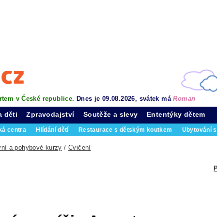
rtem v České republice.
Dnes je 09.08.2026, svátek má
Roman
a děti
Zpravodajství
Soutěže a slevy
Ententýky dětem
ká centra
Hlídání dětí
Restaurace s dětským koutkem
Ubytování s
vní a pohybové kurzy
/
Cvičení
P