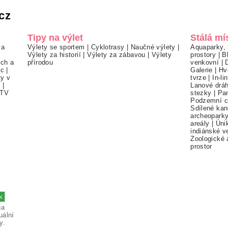
cz
Tipy na výlet
Stálá mí
 a
Výlety se sportem
|
Cyklotrasy
|
Naučné výlety
|
Aquaparky, 
Výlety za historií
|
Výlety za zábavou
|
Výlety
prostory
|
B
ch a
přírodou
venkovní
|
ec
|
Galerie
|
Hv
ty v
tvrze
|
In-li
í
|
Lanové drá
TV
stezky
|
Pa
Podzemní c
Sdílené kan
archeopark
areály
|
Úni
indiánské v
Zoologické 
prostor
na
uální
y.