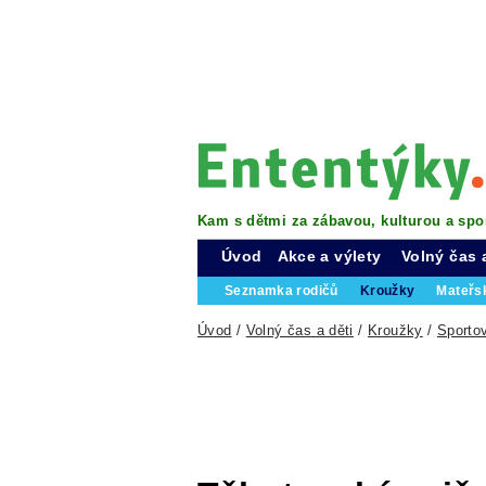
Kam s dětmi za zábavou, kulturou a spo
Úvod
Akce a výlety
Volný čas 
Seznamka rodičů
Kroužky
Mateřs
Úvod
/
Volný čas a děti
/
Kroužky
/
Sporto