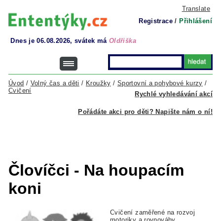
Translate
Registrace
/
Přihlášení
Dnes je 06.08.2026, svátek má
Oldřiška
Úvod
/
Volný čas a děti
/
Kroužky
/
Sportovní a pohybové kurzy
/
Cvičení
Rychlé vyhledávání akcí
Pořádáte akci pro děti? Napište nám o ní!
Človíčci - Na houpacím
koni
Cvičení zaměřené na rozvoj
motoriky a rovnováhy.