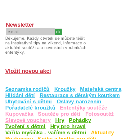
Newsletter
Děkujeme. Každý čtvrtek se můžete těšit
na inspirativní tipy na víkend, informace o
aktuální soutěži a o novinkách v rubrikách
ententýky.
Vložit novou akci
Seznamka rodičů
Kroužky
Mateřská centra
Hlídání dětí
Restaurace s dětským koutkem
Ubytování s dětmi
Oslavy narozenin
Pořadatelé kroužků
Ententýky soutěže
Kupovačka
Soutěže pro děti
Fotosoutěž
Slevové vouchery
Hry
Pohádky
Tvoření s dětmi
Hry pro hravé
Vařila myšička - vaříme s dětmi
Aktuality
Rozhovory
Knihy a hudba pro děti