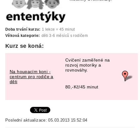
Doba trvání kurzu:
1 lekce = 45 minut
Věková kategorie:
děti 3-6 měsíců s rodičem
Kurz se koná:
Cvičení zaměřené na
rozvoj motoriky a
rovnováhy.
Na houpacím koni -
centrum pro rodiče a
děti
80,-Kč/45 minut
Poslední aktualizace: 05.03.2013 15:52:04