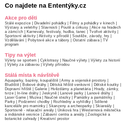
Co najdete na Ententýky.cz
Akce pro děti
Stálé expozice
|
Divadelní pohádky
|
Filmy a pohádky v kinech
|
Výstavy a veletrhy
|
Slavnosti
|
Poutě a cirkusy
|
Akce na hradech
a zámcích
|
Karnevaly, festivaly, hudba, tanec
|
Tvořivé aktivity
|
Sportovní aktivity
|
Aktivity v přírodě
|
Soutěže, závody, hry
|
Vzdělávání
|
Pobytové akce a tábory
|
Ostatní zábava
|
TV
program
Tipy na výlet
Výlety se sportem
|
Cyklotrasy
|
Naučné výlety
|
Výlety za historií
|
Výlety za zábavou
|
Výlety přírodou
Stálá místa k návštěvě
Aquaparky, bazény, koupaliště
|
Army a vojenské prostory
|
Bludiště
|
Bobové dráhy
|
Dětská hřiště venkovní
|
Dětské koutky
|
Dopravní hřiště
|
Galerie
|
Hvězdárny a planetária
|
Hrady, zámky,
tvrze
|
In-line dráhy
|
Jeskyně
|
Lanové parky
|
Lanové dráhy
|
Laser Game
|
Muzea
|
Naučné stezky
|
Památky a památníky
|
Parky
|
Podzemní chodby
|
Rozhledny a vyhlídky
|
Sdílené
kanceláře pro maminky
|
Skanzeny a archeoparky
|
Skiareály
|
Sportovně - relaxační areály
|
Úniková hra
|
Westernová městečka
a indiánské vesnice
|
Zábavní centra a areály
|
Zoologické a
botanické zahrady
|
Kreativní prostor