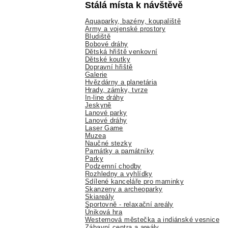
Stálá místa k návštěvě
Aquaparky, bazény, koupaliště
Army a vojenské prostory
Bludiště
Bobové dráhy
Dětská hřiště venkovní
Dětské koutky
Dopravní hřiště
Galerie
Hvězdárny a planetária
Hrady, zámky, tvrze
In-line dráhy
Jeskyně
Lanové parky
Lanové dráhy
Laser Game
Muzea
Naučné stezky
Památky a památníky
Parky
Podzemní chodby
Rozhledny a vyhlídky
Sdílené kanceláře pro maminky
Skanzeny a archeoparky
Skiareály
Sportovně - relaxační areály
Úniková hra
Westernová městečka a indiánské vesnice
Zábavní centra a areály