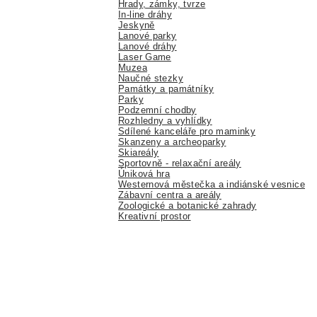
Hrady, zámky, tvrze
In-line dráhy
Jeskyně
Lanové parky
Lanové dráhy
Laser Game
Muzea
Naučné stezky
Památky a památníky
Parky
Podzemní chodby
Rozhledny a vyhlídky
Sdílené kanceláře pro maminky
Skanzeny a archeoparky
Skiareály
Sportovně - relaxační areály
Úniková hra
Westernová městečka a indiánské vesnice
Zábavní centra a areály
Zoologické a botanické zahrady
Kreativní prostor