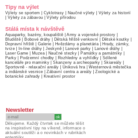
Tipy na výlet
Výlety se sportem
|
Cyklotrasy
|
Naučné výlety
|
Výlety za historií
|
Výlety za zábavou
|
Výlety přírodou
Stálá místa k návštěvě
Aquaparky, bazény, koupaliště
|
Army a vojenské prostory
|
Bludiště
|
Bobové dráhy
|
Dětská hřiště venkovní
|
Dětské koutky
|
Dopravní hřiště
|
Galerie
|
Hvězdárny a planetária
|
Hrady, zámky,
tvrze
|
In-line dráhy
|
Jeskyně
|
Lanové parky
|
Lanové dráhy
|
Laser Game
|
Muzea
|
Naučné stezky
|
Památky a památníky
|
Parky
|
Podzemní chodby
|
Rozhledny a vyhlídky
|
Sdílené
kanceláře pro maminky
|
Skanzeny a archeoparky
|
Skiareály
|
Sportovně - relaxační areály
|
Úniková hra
|
Westernová městečka
a indiánské vesnice
|
Zábavní centra a areály
|
Zoologické a
botanické zahrady
|
Kreativní prostor
Newsletter
Děkujeme. Každý čtvrtek se můžete těšit
na inspirativní tipy na víkend, informace o
aktuální soutěži a o novinkách v rubrikách
ententýky.