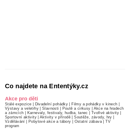
Co najdete na Ententýky.cz
Akce pro děti
Stálé expozice
|
Divadelní pohádky
|
Filmy a pohádky v kinech
|
Výstavy a veletrhy
|
Slavnosti
|
Poutě a cirkusy
|
Akce na hradech
a zámcích
|
Karnevaly, festivaly, hudba, tanec
|
Tvořivé aktivity
|
Sportovní aktivity
|
Aktivity v přírodě
|
Soutěže, závody, hry
|
Vzdělávání
|
Pobytové akce a tábory
|
Ostatní zábava
|
TV
program