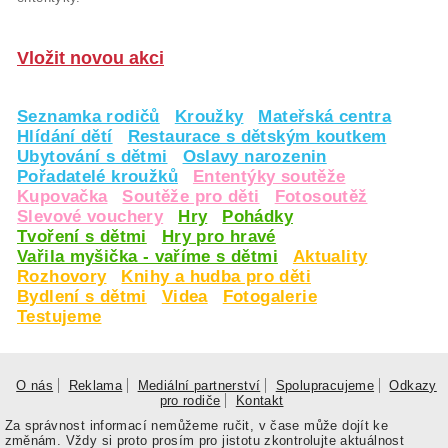
Vložit novou akci
Seznamka rodičů
Kroužky
Mateřská centra
Hlídání dětí
Restaurace s dětským koutkem
Ubytování s dětmi
Oslavy narozenin
Pořadatelé kroužků
Ententýky soutěže
Kupovačka
Soutěže pro děti
Fotosoutěž
Slevové vouchery
Hry
Pohádky
Tvoření s dětmi
Hry pro hravé
Vařila myšička - vaříme s dětmi
Aktuality
Rozhovory
Knihy a hudba pro děti
Bydlení s dětmi
Videa
Fotogalerie
Testujeme
O nás
Reklama
Mediální partnerství
Spolupracujeme
Odkazy
pro rodiče
Kontakt
Za správnost informací nemůžeme ručit, v čase může dojít ke
změnám. Vždy si proto prosím pro jistotu zkontrolujte aktuálnost