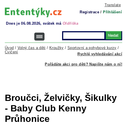
Translate
Registrace
/
Přihlášení
Dnes je 06.08.2026, svátek má
Oldřiška
Úvod
/
Volný čas a děti
/
Kroužky
/
Sportovní a pohybové kurzy
/
Cvičení
Rychlé vyhledávání akcí
Pořádáte akci pro děti? Napište nám o ní!
Broučci, Želvičky, Šikulky
- Baby Club Kenny
Průhonice