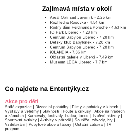
Zajímavá místa v okolí
Areál Obří sud Javorník
- 2,25 km
Rozhledna Rašovka
- 4,54 km
Rodný dům Ferdinanda Porsche
- 4,63 km
IQ Park Liberec
- 7,28 km
Centrum Babylon Liberec
- 7,28 km
Dětský klub Babylonek
- 7,28 km
Centrum Babylon Liberec
- 7,28 km
iQLANDIA
- 7,36 km
Oblastní galerie v Liberci
- 7,49 km
Muzeum LEGA Liberec
- 7,7 km
Co najdete na Ententýky.cz
Akce pro děti
Stálé expozice
|
Divadelní pohádky
|
Filmy a pohádky v kinech
|
Výstavy a veletrhy
|
Slavnosti
|
Poutě a cirkusy
|
Akce na hradech
a zámcích
|
Karnevaly, festivaly, hudba, tanec
|
Tvořivé aktivity
|
Sportovní aktivity
|
Aktivity v přírodě
|
Soutěže, závody, hry
|
Vzdělávání
|
Pobytové akce a tábory
|
Ostatní zábava
|
TV
program