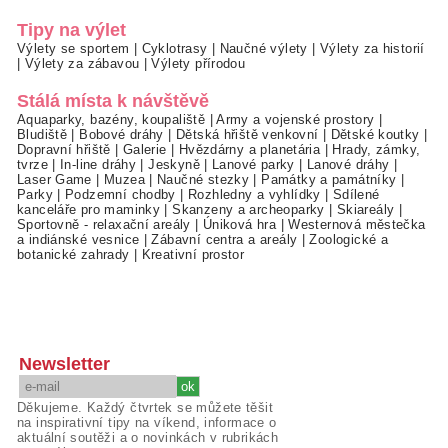
Tipy na výlet
Výlety se sportem
|
Cyklotrasy
|
Naučné výlety
|
Výlety za historií
|
Výlety za zábavou
|
Výlety přírodou
Stálá místa k návštěvě
Aquaparky, bazény, koupaliště
|
Army a vojenské prostory
|
Bludiště
|
Bobové dráhy
|
Dětská hřiště venkovní
|
Dětské koutky
|
Dopravní hřiště
|
Galerie
|
Hvězdárny a planetária
|
Hrady, zámky,
tvrze
|
In-line dráhy
|
Jeskyně
|
Lanové parky
|
Lanové dráhy
|
Laser Game
|
Muzea
|
Naučné stezky
|
Památky a památníky
|
Parky
|
Podzemní chodby
|
Rozhledny a vyhlídky
|
Sdílené
kanceláře pro maminky
|
Skanzeny a archeoparky
|
Skiareály
|
Sportovně - relaxační areály
|
Úniková hra
|
Westernová městečka
a indiánské vesnice
|
Zábavní centra a areály
|
Zoologické a
botanické zahrady
|
Kreativní prostor
Newsletter
Děkujeme. Každý čtvrtek se můžete těšit
na inspirativní tipy na víkend, informace o
aktuální soutěži a o novinkách v rubrikách