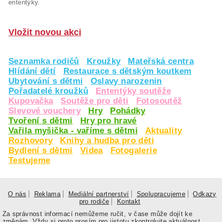
ententýky.
Vložit novou akci
Seznamka rodičů
Kroužky
Mateřská centra
Hlídání dětí
Restaurace s dětským koutkem
Ubytování s dětmi
Oslavy narozenin
Pořadatelé kroužků
Ententýky soutěže
Kupovačka
Soutěže pro děti
Fotosoutěž
Slevové vouchery
Hry
Pohádky
Tvoření s dětmi
Hry pro hravé
Vařila myšička - vaříme s dětmi
Aktuality
Rozhovory
Knihy a hudba pro děti
Bydlení s dětmi
Videa
Fotogalerie
Testujeme
O nás
Reklama
Mediální partnerství
Spolupracujeme
Odkazy
pro rodiče
Kontakt
Za správnost informací nemůžeme ručit, v čase může dojít ke
změnám. Vždy si proto prosím pro jistotu zkontrolujte aktuálnost