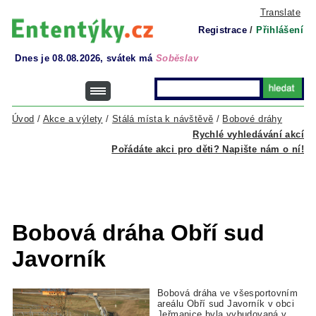
Translate
Registrace
/
Přihlášení
Dnes je 08.08.2026, svátek má
Soběslav
Úvod
/
Akce a výlety
/
Stálá místa k návštěvě
/
Bobové dráhy
Rychlé vyhledávání akcí
Pořádáte akci pro děti? Napište nám o ní!
Bobová dráha Obří sud
Javorník
Bobová dráha ve všesportovním
areálu Obří sud Javorník v obci
Jeřmanice byla vybudovaná v