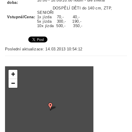
10:00 - 16:00/18:00 hodin - dle světla
doba:
DOSPĚLÍ DĚTI do 140 cm, ZTP,
SENIOŘI
Vstupné/Cena:
1x jízda 70,- 40,-
5x jízda 300,- 190,-
10x jízda 500,- 350,-
Poslední aktualizace: 14.03.2013 10:54:12
+
−