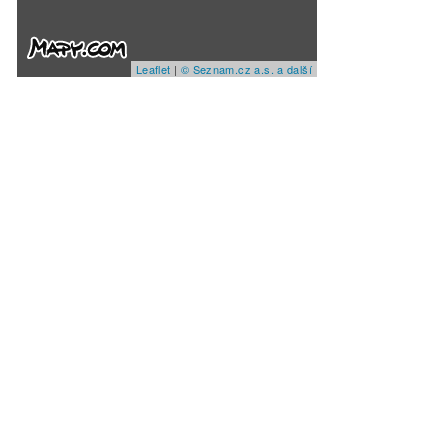
Leaflet
|
© Seznam.cz a.s. a další