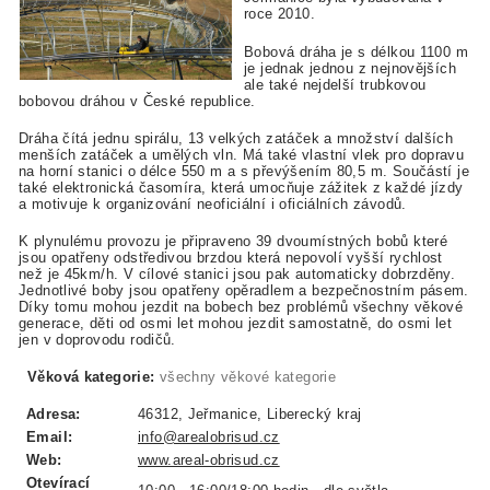
roce 2010.
Bobová dráha je s délkou 1100 m
je jednak jednou z nejnovějších
ale také nejdelší trubkovou
bobovou dráhou v České republice.
Dráha čítá jednu spirálu, 13 velkých zatáček a množství dalších
menších zatáček a umělých vln. Má také vlastní vlek pro dopravu
na horní stanici o délce 550 m a s převýšením 80,5 m. Součástí je
také elektronická časomíra, která umocňuje zážitek z každé jízdy
a motivuje k organizování neoficiální i oficiálních závodů.
K plynulému provozu je připraveno 39 dvoumístných bobů které
jsou opatřeny odstředivou brzdou která nepovolí vyšší rychlost
než je 45km/h. V cílové stanici jsou pak automaticky dobrzděny.
Jednotlivé boby jsou opatřeny opěradlem a bezpečnostním pásem.
Díky tomu mohou jezdit na bobech bez problémů všechny věkové
generace, děti od osmi let mohou jezdit samostatně, do osmi let
jen v doprovodu rodičů.
Věková kategorie:
všechny věkové kategorie
Adresa:
46312, Jeřmanice, Liberecký kraj
Email:
info@arealobrisud.cz
Web:
www.areal-obrisud.cz
Otevírací