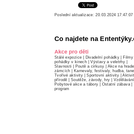
Poslední aktualizace: 20.03.2024 17:47:07
Co najdete na Ententýky.
Akce pro děti
Stálé expozice
|
Divadelní pohádky
|
Filmy
pohádky v kinech
|
Výstavy a veletrhy
|
Slavnosti
|
Poutě a cirkusy
|
Akce na hrade
zámcích
|
Karnevaly, festivaly, hudba, tan
Tvořivé aktivity
|
Sportovní aktivity
|
Aktivi
přírodě
|
Soutěže, závody, hry
|
Vzděláván
Pobytové akce a tábory
|
Ostatní zábava
|
program