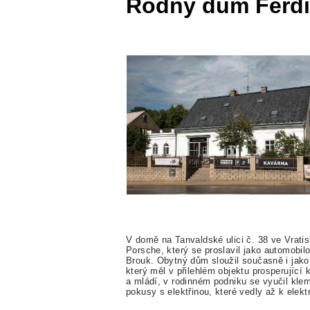
Rodný dům Ferd
V domě na Tanvaldské ulici č. 38 ve Vratis
Porsche, který se proslavil jako automobi
Brouk. Obytný dům sloužil současně i jak
který měl v přilehlém objektu prosperující
a mládí, v rodinném podniku se vyučil kle
pokusy s elektřinou, které vedly až k elektr