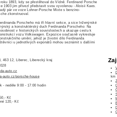
 roku 1893, kdy se přestěhoval do Vídně. Ferdinand Porsche
oce 1903 jim přivezl představit svou vyvolenou - Aloisii Kaes.
ladý pár ve voze Lohner-Porsche Mixte s benzino-
sche zkonstruoval.
rdinanda Porscheho má tři hlavní sekce, a sice Inženýrské
enýrský a konstruktérský duch Ferdinanda Porscheho: Na
osobnost v historických souvislostech a ukazuje cestu k
 konstrukcí vozu Volkswagen. Expozice současně vykresluje
strukčního umění, jehož je životní dílo Ferdinanda
těvníci u jednotlivých exponátů mohou seznámit s dalšími
Zaj
, 463 12, Liberec, Liberecký kraj
 028
a-auto.cz
-auto.cz/porsche-house
km
k - neděle 9:00 - 17:00 hodin
O
50,- Kč
né 120,- Kč