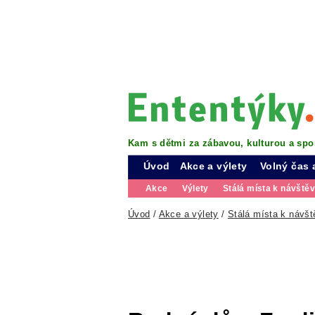
Kam s dětmi za zábavou, kulturou a spo
Úvod
Akce a výlety
Volný čas 
Akce
Výlety
Stálá místa k návště
Úvod
/
Akce a výlety
/
Stálá místa k návšt