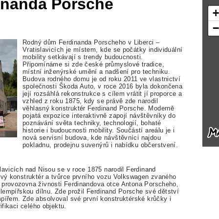
inanda Porsche
Rodný dům Ferdinanda Porscheho v Liberci –
Vratislavicích je místem, kde se počátky individuální
mobility setkávají s trendy budoucnosti.
Připomínáme si zde české průmyslové tradice,
místní inženýrské umění a nadšení pro techniku.
Budova rodného domu je od roku 2011 ve vlastnictví
společnosti Škoda Auto, v roce 2016 byla dokončena
její rozsáhlá rekonstrukce s cílem vrátit jí proporce a
vzhled z roku 1875, kdy se právě zde narodil
věhlasný konstruktér Ferdinand Porsche. Moderně
pojatá expozice interaktivně zapojí návštěvníky do
poznávání světa techniky, technologií, bohaté
historie i budoucnosti mobility. Součástí areálu je i
nová servisní budova, kde návštěvníci najdou
pokladnu, prodejnu suvenýrů i nabídku občerstvení.
lavicích nad Nisou se v roce 1875 narodil Ferdinand
lový konstruktér a tvůrce prvního vozu Volkswagen zvaného
o provozovna živnosti Ferdinandova otce Antona Porscheho,
 klempířskou dílnu. Zde prožil Ferdinand Porsche své dětství
mpířem. Zde absolvoval své první konstruktérské krůčky i
ifikaci celého objektu.