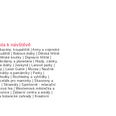
sta k návštěvě
bazény, koupaliště
|
Army a vojenské
ludiště
|
Bobové dráhy
|
Dětská hřiště
Dětské koutky
|
Dopravní hřiště
|
ězdárny a planetária
|
Hrady, zámky,
ne dráhy
|
Jeskyně
|
Lanové parky
|
hy
|
Laser Game
|
Muzea
|
Naučné
mátky a památníky
|
Parky
|
hodby
|
Rozhledny a vyhlídky
|
celáře pro maminky
|
Skanzeny a
y
|
Skiareály
|
Sportovně - relaxační
ková hra
|
Westernová městečka a
esnice
|
Zábavní centra a areály
|
a botanické zahrady
|
Kreativní