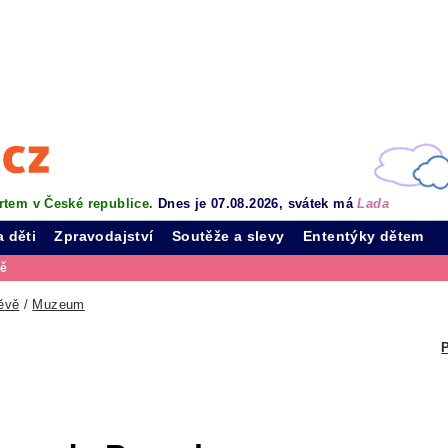
rtem v České republice.
Dnes je 07.08.2026, svátek má
Lada
a děti
Zpravodajství
Soutěže a slevy
Ententýky dětem
vě
ěvě
/
Muzeum
P