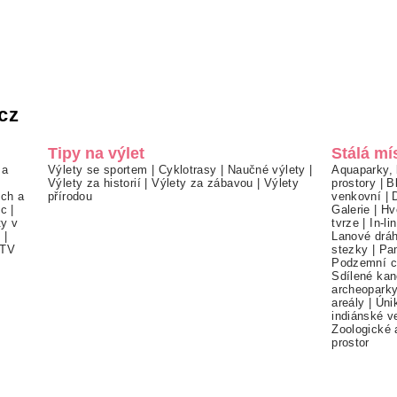
cz
Tipy na výlet
Stálá mí
 a
Výlety se sportem
|
Cyklotrasy
|
Naučné výlety
|
Aquaparky, 
Výlety za historií
|
Výlety za zábavou
|
Výlety
prostory
|
B
ch a
přírodou
venkovní
|
ec
|
Galerie
|
Hv
ty v
tvrze
|
In-li
í
|
Lanové drá
TV
stezky
|
Pa
Podzemní c
Sdílené kan
archeopark
areály
|
Úni
indiánské v
Zoologické 
prostor