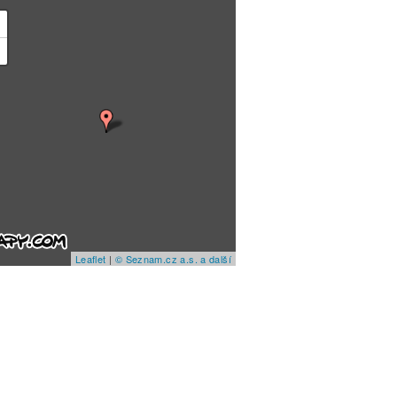
+
−
Leaflet
|
© Seznam.cz a.s. a další