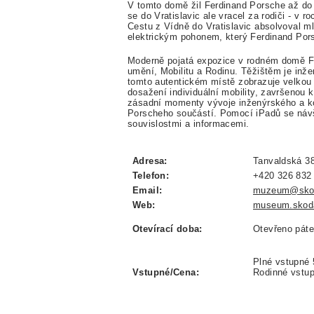
V tomto domě žil Ferdinand Porsche až do
se do Vratislavic ale vracel za rodiči - v r
Cestu z Vídně do Vratislavic absolvoval m
elektrickým pohonem, který Ferdinand Por
Moderně pojatá expozice v rodném domě Fe
umění, Mobilitu a Rodinu. Těžištěm je inž
tomto autentickém místě zobrazuje velkou 
dosažení individuální mobility, završenou
zásadní momenty vývoje inženýrského a kon
Porscheho součástí. Pomocí iPadů se návš
souvislostmi a informacemi.
Adresa:
Tanvaldská 38
Telefon:
+420 326 832
Email:
muzeum@skod
Web:
museum.skoda
Otevírací doba:
Otevřeno páte
Plné vstupné 
Vstupné/Cena:
Rodinné vstup