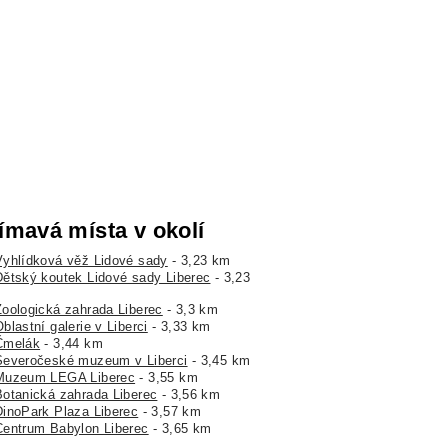
ímavá místa v okolí
Vyhlídková věž Lidové sady
- 3,23 km
Dětský koutek Lidové sady Liberec
- 3,23
Zoologická zahrada Liberec
- 3,3 km
blastní galerie v Liberci
- 3,33 km
Čmelák
- 3,44 km
Severočeské muzeum v Liberci
- 3,45 km
Muzeum LEGA Liberec
- 3,55 km
Botanická zahrada Liberec
- 3,56 km
DinoPark Plaza Liberec
- 3,57 km
Centrum Babylon Liberec
- 3,65 km