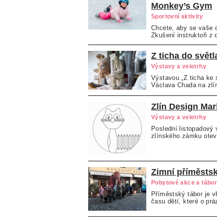
Monkey’s Gym
Sportovní aktivity
Chcete, aby se vaše d
Zkušení instruktoři z 
Z ticha do světl
Výstavy a veletrhy
Výstavou „Z ticha ke s
Václava Chada na zlí
Zlín Design Mar
Výstavy a veletrhy
Poslední listopadový 
zlínského zámku otevř
Zimní příměstsk
Pobytové akce a tábo
Příměstský tábor je 
času dětí, které o prá