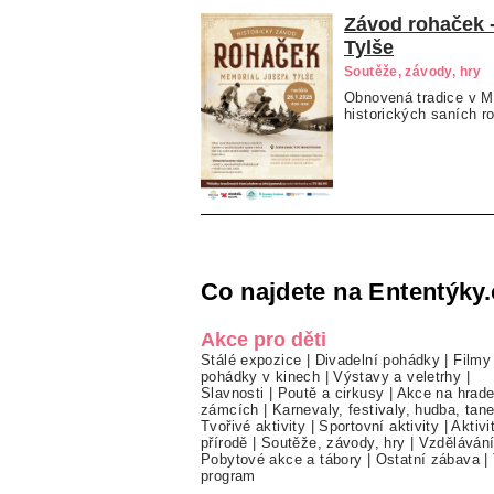
Závod rohaček 
Tylše
Soutěže, závody, hry
Obnovená tradice v M
historických saních r
Co najdete na Ententýky.
Akce pro děti
Stálé expozice
|
Divadelní pohádky
|
Filmy
pohádky v kinech
|
Výstavy a veletrhy
|
Slavnosti
|
Poutě a cirkusy
|
Akce na hrade
zámcích
|
Karnevaly, festivaly, hudba, tan
Tvořivé aktivity
|
Sportovní aktivity
|
Aktivi
přírodě
|
Soutěže, závody, hry
|
Vzděláván
Pobytové akce a tábory
|
Ostatní zábava
|
program