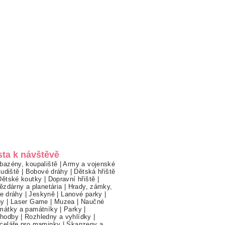
sta k návštěvě
bazény, koupaliště
|
Army a vojenské
ludiště
|
Bobové dráhy
|
Dětská hřiště
Dětské koutky
|
Dopravní hřiště
|
ězdárny a planetária
|
Hrady, zámky,
ne dráhy
|
Jeskyně
|
Lanové parky
|
hy
|
Laser Game
|
Muzea
|
Naučné
mátky a památníky
|
Parky
|
hodby
|
Rozhledny a vyhlídky
|
celáře pro maminky
|
Skanzeny a