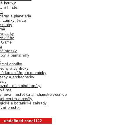
ké koutky
vní hřiště
ie
árny a planetária
, zámky, tvrze
ne dráhy
yně
vé parky
vé dráhy
r Game
a
né stezky
tky a památníky
y
emní chodby
edny a vyhlídky
né kanceláře pro maminky
zeny a archeoparky
eály
ovně - relaxační areály
vá hra
rnová městečka a indiánské vesnice
ní centra a areály
gické a botanické zahrady
ivní prostor
undefined zone1142