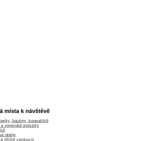
lá místa k návštěvě
arky, bazény, koupaliště
a vojenské prostory
ště
vé dráhy
á hřiště venkovní