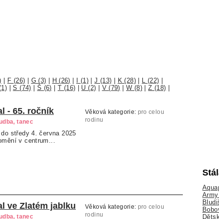
)
|
F (26)
|
G (3)
|
H (26)
|
I (1)
|
J (13)
|
K (28)
|
L (22)
|
(1)
|
S (74)
|
Š (6)
|
T (16)
|
U (2)
|
V (79)
|
W (8)
|
Z (18)
|
l - 65. ročník
Věková kategorie:
pro celou
rodinu
hudba, tanec
 do středy 4. června 2025
omění v centrum...
Stá
Aquap
Army 
Bludi
al ve Zlatém jablku
Věková kategorie:
pro celou
Bobo
rodinu
Dětsk
hudba, tanec