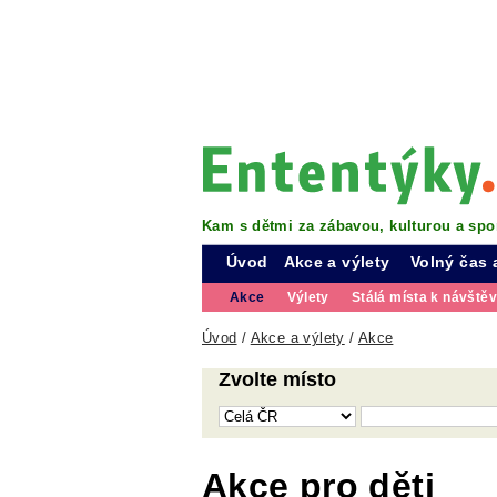
Kam s dětmi za zábavou, kulturou a spo
Úvod
Akce a výlety
Volný čas 
Akce
Výlety
Stálá místa k návště
Úvod
/
Akce a výlety
/
Akce
Zvolte místo
Akce pro děti