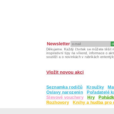
Newsletter
Děkujeme. Každý čtvrtek se můžete těšit 
inspirativní tipy na víkend, informace o akt
soutěži a o novinkách v rubrikách ententýk
Vložit novou akci
Seznamka rodičů
Kroužky
Ma
Oslavy narozenin
Pořadatelé 
Slevové vouchery
Hry
Pohádk
Rozhovory
Knihy a hudba pro 