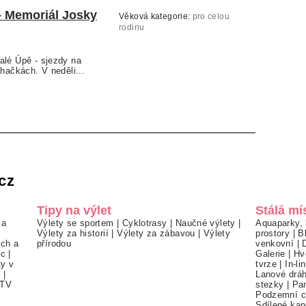
- Memoriál Josky
Věková kategorie:
pro celou
rodinu
alé Úpě - sjezdy na
ohačkách. V neděli...
cz
Tipy na výlet
Stálá mí
 a
Výlety se sportem
|
Cyklotrasy
|
Naučné výlety
|
Aquaparky, 
Výlety za historií
|
Výlety za zábavou
|
Výlety
prostory
|
B
ch a
přírodou
venkovní
|
ec
|
Galerie
|
Hv
ty v
tvrze
|
In-li
í
|
Lanové drá
TV
stezky
|
Pa
Podzemní c
Sdílené kan