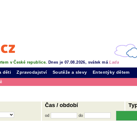
rtem v České republice.
Dnes je 07.08.2026, svátek má
Lada
a děti
Zpravodajství
Soutěže a slevy
Ententýky dětem
vě
Čas / období
Ty
od
do