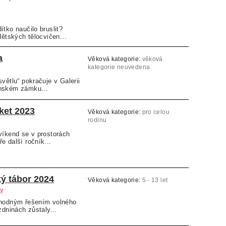
ítko naučilo bruslit?
dětských tělocvičen...
a
Věková kategorie:
věková
kategorie neuvedena
větlu“ pokračuje v Galerii
nském zámku...
ket 2023
Věková kategorie:
pro celou
rodinu
víkend se v prostorách
e další ročník...
ý tábor 2024
Věková kategorie:
5 - 13 let
ry
vhodným řešením volného
zdninách zůstaly...