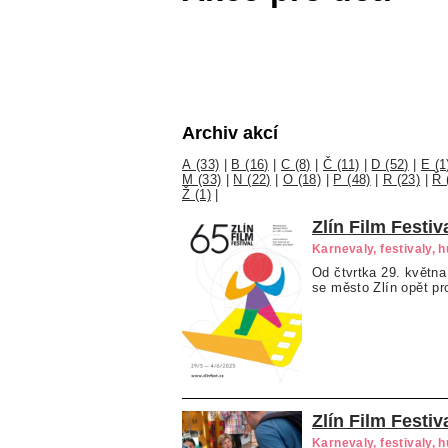
Archiv akcí
A (33)
|
B (16)
|
C (8)
|
Č (11)
|
D (52)
|
E (1
M (33)
|
N (22)
|
O (18)
|
P (48)
|
R (23)
|
Ř 
Ž (1)
|
Zlín Film Festiva
Karnevaly, festivaly, 
Od čtvrtka 29. května
se město Zlín opět pr
Zlín Film Festiv
Karnevaly, festivaly, 