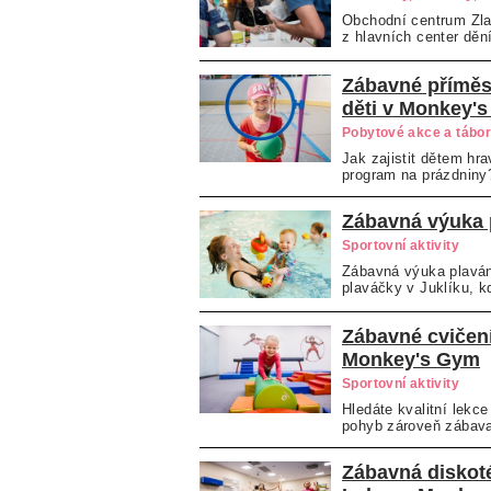
Obchodní centrum Zlat
z hlavních center dění
Zábavné příměs
děti v Monkey'
Pobytové akce a tábo
Jak zajistit dětem hr
program na prázdniny?
Zábavná výuka p
Sportovní aktivity
Zábavná výuka plavá
plaváčky v Juklíku, k
Zábavné cvičení
Monkey's Gym
Sportovní aktivity
Hledáte kvalitní lekce
pohyb zároveň zábava
Zábavná diskot