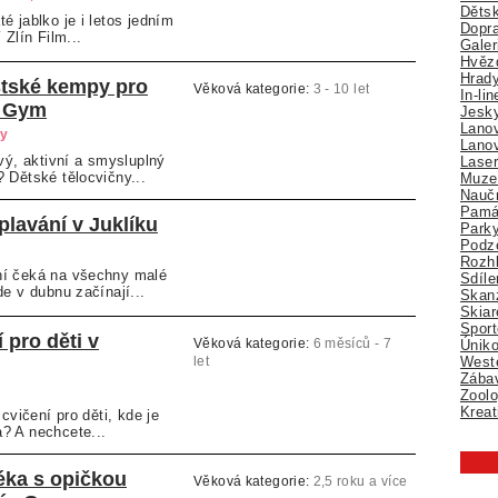
Děts
é jablko je i letos jedním
Dopra
 Zlín Film...
Galer
Hvězd
Hrady
tské kempy pro
Věková kategorie:
3 - 10 let
In-li
s Gym
Jesk
Lano
ry
Lano
avý, aktivní a smysluplný
Lase
 Dětské tělocvičny...
Muze
Nauč
Pamá
lavání v Juklíku
Park
Podz
Rozhl
ní čeká na všechny malé
Sdíle
de v dubnu začínají...
Skan
Skiar
Sport
 pro děti v
Úniko
Věková kategorie:
6 měsíců - 7
Weste
let
Zábav
Zoolo
Kreat
 cvičení pro děti, kde je
? A nechcete...
éka s opičkou
Věková kategorie:
2,5 roku a více