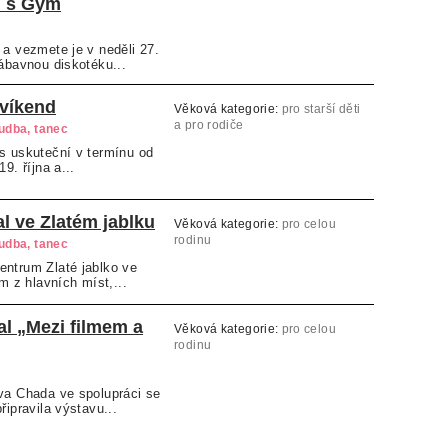
y´s Gym
 a vezmete je v neděli 27.
zábavnou diskotéku...
 víkend
Věková kategorie:
pro starší děti
a pro rodiče
hudba, tanec
s uskuteční v termínu od
9. října a...
al ve Zlatém jablku
Věková kategorie:
pro celou
rodinu
hudba, tanec
entrum Zlaté jablko ve
ím z hlavních míst,...
l „Mezi filmem a
Věková kategorie:
pro celou
rodinu
va Chada ve spolupráci se
řipravila výstavu...