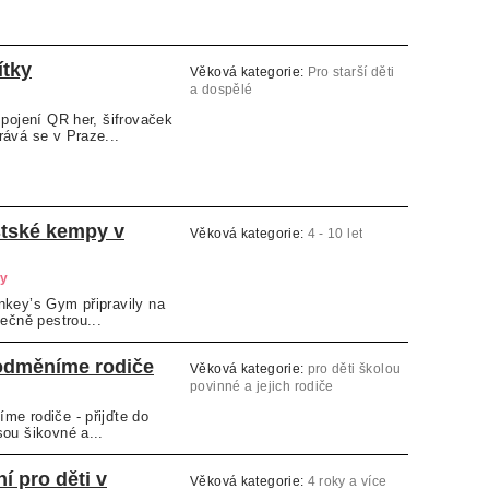
ítky
Věková kategorie:
Pro starší děti
a dospělé
spojení QR her, šifrovaček
ává se v Praze...
tské kempy v
Věková kategorie:
4 - 10 let
ry
nkey’s Gym připravily na
tečně pestrou...
odměníme rodiče
Věková kategorie:
pro děti školou
povinné a jejich rodiče
me rodiče - přijďte do
ou šikovné a...
í pro děti v
Věková kategorie:
4 roky a více