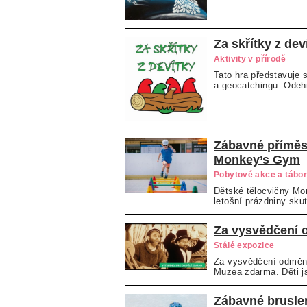
Za skřítky z dev
Aktivity v přírodě
Tato hra představuje 
a geocatchingu. Odehr
Zábavné příměs
Monkey’s Gym
Pobytové akce a tábo
Dětské tělocvičny Mo
letošní prázdniny sku
Za vysvědčení 
Stálé expozice
Za vysvědčení odmění
Muzea zdarma. Děti js
Zábavné bruslen