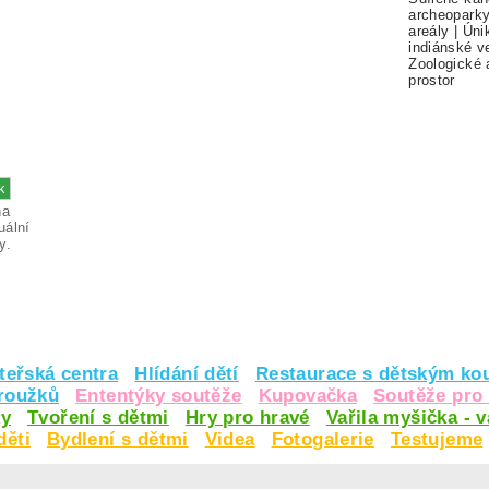
archeopark
areály
|
Úni
indiánské v
Zoologické 
prostor
na
uální
y.
teřská centra
Hlídání dětí
Restaurace s dětským ko
kroužků
Ententýky soutěže
Kupovačka
Soutěže pro 
y
Tvoření s dětmi
Hry pro hravé
Vařila myšička - 
děti
Bydlení s dětmi
Videa
Fotogalerie
Testujeme