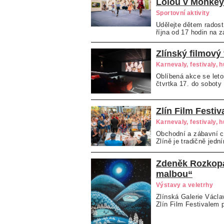
Lolou v Monke
Sportovní aktivity
Udělejte dětem radost
října od 17 hodin na 
Zlínský filmový
Karnevaly, festivaly, 
Oblíbená akce se leto
čtvrtka 17. do soboty 1
Zlín Film Festiv
Karnevaly, festivaly, 
Obchodní a zábavní c
Zlíně je tradičně jedn
Zdeněk Rozkopa
malbou“
Výstavy a veletrhy
Zlínská Galerie Václa
Zlín Film Festivalem p