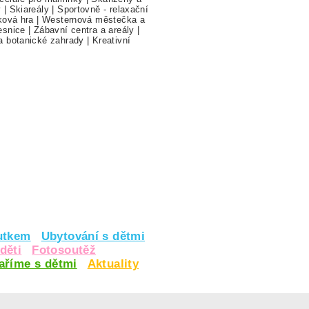
y
|
Skiareály
|
Sportovně - relaxační
ková hra
|
Westernová městečka a
esnice
|
Zábavní centra a areály
|
a botanické zahrady
|
Kreativní
utkem
Ubytování s dětmi
děti
Fotosoutěž
vaříme s dětmi
Aktuality