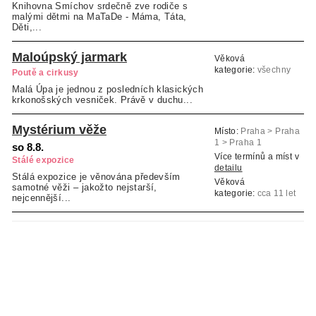
Knihovna Smíchov srdečně zve rodiče s
malými dětmi na MaTaDe - Máma, Táta,
Děti,...
Maloúpský jarmark
Věková
kategorie:
všechny
Poutě a cirkusy
věkové kategorie
Malá Úpa je jednou z posledních klasických
krkonošských vesniček. Právě v duchu...
Mystérium věže
Místo:
Praha > Praha
1 > Praha 1
so 8.8.
Více termínů a míst v
Stálé expozice
detailu
Stálá expozice je věnována především
Věková
samotné věži ‒ jakožto nejstarší,
kategorie:
cca 11 let
nejcennější...
a více