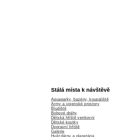
Stálá místa k návštěvě
Aquaparky, bazény, koupaliště
Army a vojenské prostory
Bludiště
Bobové dráhy
Dětská hřiště venkovní
Dětské koutky
Dopravní hřiště
Galerie
Hvězdárny a planetária