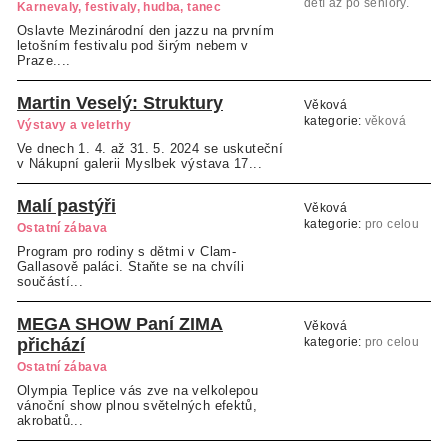
dětí až po seniory.
Karnevaly, festivaly, hudba, tanec
Oslavte Mezinárodní den jazzu na prvním
letošním festivalu pod širým nebem v
Praze....
Martin Veselý: Struktury
Věková
kategorie:
věková
Výstavy a veletrhy
kategorie neuvedena
Ve dnech 1. 4. až 31. 5. 2024 se uskuteční
v Nákupní galerii Myslbek výstava 17...
Malí pastýři
Věková
kategorie:
pro celou
Ostatní zábava
rodinu
Program pro rodiny s dětmi v Clam-
Gallasově paláci. Staňte se na chvíli
součástí...
MEGA SHOW Paní ZIMA
Věková
přichází
kategorie:
pro celou
rodinu
Ostatní zábava
Olympia Teplice vás zve na velkolepou
vánoční show plnou světelných efektů,
akrobatů...