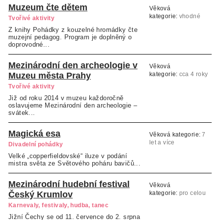
Muzeum čte dětem
Věková
kategorie:
vhodné
Tvořivé aktivity
pro děti od 4 let
Z knihy Pohádky z kouzelné hromádky čte
muzejní pedagog. Program je doplněný o
doprovodné...
Mezinárodní den archeologie v
Věková
Muzeu města Prahy
kategorie:
cca 4 roky
a více
Tvořivé aktivity
Již od roku 2014 v muzeu každoročně
oslavujeme Mezinárodní den archeologie –
svátek...
Magická esa
Věková kategorie:
7
let a více
Divadelní pohádky
Velké „copperfieldovské“ iluze v podání
mistra světa ze Světového poháru bavičů...
Mezinárodní hudební festival
Věková
Český Krumlov
kategorie:
pro celou
rodinu
Karnevaly, festivaly, hudba, tanec
Jižní Čechy se od 11. července do 2. srpna