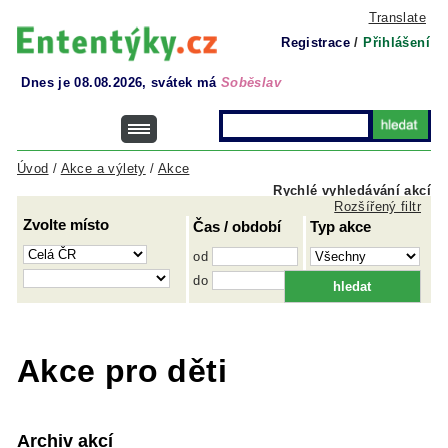
Translate
Registrace
/
Přihlášení
Dnes je 08.08.2026, svátek má
Soběslav
Úvod
/
Akce a výlety
/
Akce
Rychlé vyhledávání akcí
Rozšířený filtr
Zvolte místo
Čas / období
Typ akce
od
do
Akce pro děti
Archiv akcí