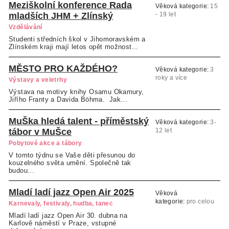
Meziškolní konference Rada
Věková kategorie:
15
mladších JHM + Zlínský
- 19 let
Vzdělávání
Studenti středních škol v Jihomoravském a
Zlínském kraji mají letos opět možnost...
MĚSTO PRO KAŽDÉHO?
Věková kategorie:
3
roky a více
Výstavy a veletrhy
Výstava na motivy knihy Osamu Okamury,
Jiřího Franty a Davida Böhma. Jak...
MuŠka hledá talent - příměstský
Věková kategorie:
3-
tábor v MuŠce
12 let
Pobytové akce a tábory
V tomto týdnu se Vaše děti přesunou do
kouzelného světa umění. Společně tak
budou...
Mladí ladí jazz Open Air 2025
Věková
kategorie:
pro celou
Karnevaly, festivaly, hudba, tanec
rodinu
Mladí ladí jazz Open Air 30. dubna na
Karlově náměstí v Praze, vstupné