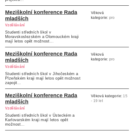
Meziškolní konference Rada
Věková
mladších
kategorie:
pro
studenty SŠ a VOŠ
Vzdělávání
Studenti středních škol v
Moravskoslezském a Olomouckém kraji
mají letos opět možnost...
Meziškolní konference Rada
Věková
mladších
kategorie:
pro
studenty SŠ, VOŠ
Vzdělávání
Studenti středních škol v Jihočeském a
Plzeňském kraji mají letos opět možnost
zapojit...
Meziškolní konference Rada
Věková kategorie:
15
mladších
- 19 let
Vzdělávání
Studenti středních škol v Ústeckém a
Karlovarském kraji mají letos opět
možnost...