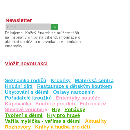
Newsletter
Děkujeme. Každý čtvrtek se můžete těšit
na inspirativní tipy na víkend, informace o
aktuální soutěži a o novinkách v rubrikách
ententýky.
Vložit novou akci
Seznamka rodičů
Kroužky
Mateřská centra
Hlídání dětí
Restaurace s dětským koutkem
Ubytování s dětmi
Oslavy narozenin
Pořadatelé kroužků
Ententýky soutěže
Kupovačka
Soutěže pro děti
Fotosoutěž
Slevové vouchery
Hry
Pohádky
Tvoření s dětmi
Hry pro hravé
Vařila myšička - vaříme s dětmi
Aktuality
Rozhovory
Knihy a hudba pro děti