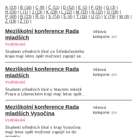
A (33)
|
B (16)
|
C (8)
|
Č (11)
|
D (52)
|
E (1)
|
F (26)
|
G (3)
|
H (26)
|
I (1)
|
J (13)
|
K (28)
|
L (22)
|
M (33)
|
N (22)
|
O (18)
|
P (48)
|
R (23)
|
Ř (1)
|
S (74)
|
Š (6)
|
T (16)
|
U (2)
|
V (79)
|
W (8)
|
Z (18)
|
Ž (1)
|
Meziškolní konference Rada
Věková
mladších
kategorie:
pro
studenty SŠ a VOŠ
Vzdělávání
Studenti středních škol ze Středočeského
kraje mají letos opět možnost zapojit se...
Meziškolní konference Rada
Věková
mladších
kategorie:
pro
studenty SŠ a VOŠ
Vzdělávání
Studenti středních škol v hlavním městě
Praze a Libereckém kraji mají letos opět...
Meziškolní konference Rada
Věková
mladších Vysočina
kategorie:
pro
studenty SŠ a VOŠ
Vzdělávání
Studenti středních škol v kraji Vysočina
mají letos opět možnost zapojit se do
projektu...