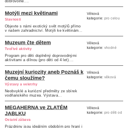
dobrovolné....
Motýli mezi květinami
Věková
kategorie:
pro celou
Slavnosti
rodinu
Objevte s námi exotický svět motýlů přímo
v našem zahradnictví. Motýli ke květinám...
Muzeum čte dětem
Věková
kategorie:
vhodné
Tvořivé aktivity
pro děti od 4 let
Program pro děti doplněný doprovodnými
aktivitami a dílnou (pro děti od 4 let)....
Muzejní kuriozity aneb Poznáš k
Věková
čemu sloužíme?
kategorie:
věková
kategorie neuvedena
Výstavy a veletrhy
Neobvyklé a kuriózní předměty ze sbírek
vodňanského muzea. Výstava...
MEGAHERNA ve ZLATÉM
Věková
JABLKU
kategorie:
pro děti od
cca 1,5 roku
Ostatní zábava
Prázdniny jsou ideálním obdobím pro hraní i