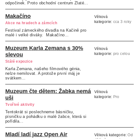
odpočinek. Proto obchodní centrum Zlaté...
Makačíno
Věková
kategorie:
cca 3 roky
Akce na hradech a zámcích
a více
Festival zámeckého divadla na Kačině pro
malé i velké diváky. Makačíno...
Muzeum Karla Zemana s 30%
Věková
slevou
kategorie:
pro celou
rodinu
Stálé expozice
Karla Zemana, našeho filmového génia,
nelze nemilovat. A protože první máj je
svátkem...
Muzeum čte dětem: Žabka nemá
Věková
uši
kategorie:
Pro
předškoláky a
Tvořivé aktivity
školáky
Tentokrát si poslechneme básničku,
písničku a pohádku o malé žabce, která si
pořídila...
Mladí ladí jazz Open Air
Věková kategorie:
Od