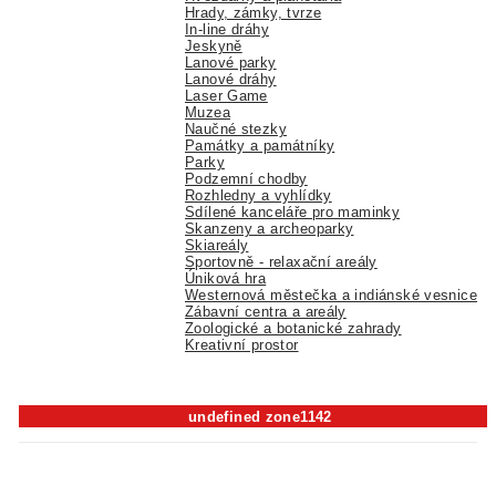
Hrady, zámky, tvrze
In-line dráhy
Jeskyně
Lanové parky
Lanové dráhy
Laser Game
Muzea
Naučné stezky
Památky a památníky
Parky
Podzemní chodby
Rozhledny a vyhlídky
Sdílené kanceláře pro maminky
Skanzeny a archeoparky
Skiareály
Sportovně - relaxační areály
Úniková hra
Westernová městečka a indiánské vesnice
Zábavní centra a areály
Zoologické a botanické zahrady
Kreativní prostor
undefined zone1142