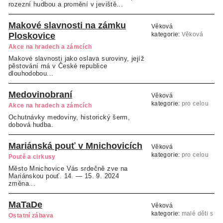
rozezní hudbou a promění v jeviště...
Makové slavnosti na zámku
Věková
Ploskovice
kategorie:
Věková
kategorie neuvedena
Akce na hradech a zámcích
Makové slavnosti jako oslava suroviny, jejíž
pěstování má v České republice
dlouhodobou...
Medovinobraní
Věková
kategorie:
pro celou
Akce na hradech a zámcích
rodinu
Ochutnávky medoviny, historický šerm,
dobová hudba.
Mariánská pouť v Mnichovicích
Věková
kategorie:
pro celou
Poutě a cirkusy
rodinu
Město Mnichovice Vás srdečně zve na
Mariánskou pouť. 14. — 15. 9. 2024
změna...
MaTaDe
Věková
kategorie:
malé děti s
Ostatní zábava
rodiči