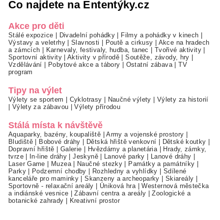
Co najdete na Ententýky.cz
Akce pro děti
Stálé expozice
|
Divadelní pohádky
|
Filmy a pohádky v kinech
|
Výstavy a veletrhy
|
Slavnosti
|
Poutě a cirkusy
|
Akce na hradech
a zámcích
|
Karnevaly, festivaly, hudba, tanec
|
Tvořivé aktivity
|
Sportovní aktivity
|
Aktivity v přírodě
|
Soutěže, závody, hry
|
Vzdělávání
|
Pobytové akce a tábory
|
Ostatní zábava
|
TV
program
Tipy na výlet
Výlety se sportem
|
Cyklotrasy
|
Naučné výlety
|
Výlety za historií
|
Výlety za zábavou
|
Výlety přírodou
Stálá místa k návštěvě
Aquaparky, bazény, koupaliště
|
Army a vojenské prostory
|
Bludiště
|
Bobové dráhy
|
Dětská hřiště venkovní
|
Dětské koutky
|
Dopravní hřiště
|
Galerie
|
Hvězdárny a planetária
|
Hrady, zámky,
tvrze
|
In-line dráhy
|
Jeskyně
|
Lanové parky
|
Lanové dráhy
|
Laser Game
|
Muzea
|
Naučné stezky
|
Památky a památníky
|
Parky
|
Podzemní chodby
|
Rozhledny a vyhlídky
|
Sdílené
kanceláře pro maminky
|
Skanzeny a archeoparky
|
Skiareály
|
Sportovně - relaxační areály
|
Úniková hra
|
Westernová městečka
a indiánské vesnice
|
Zábavní centra a areály
|
Zoologické a
botanické zahrady
|
Kreativní prostor