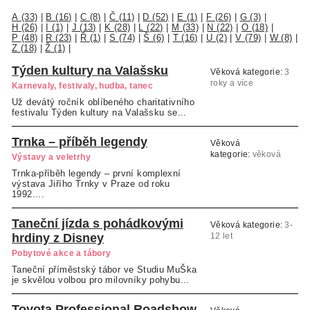
A (33)
|
B (16)
|
C (8)
|
Č (11)
|
D (52)
|
E (1)
|
F (26)
|
G (3)
|
H (26)
|
I (1)
|
J (13)
|
K (28)
|
L (22)
|
M (33)
|
N (22)
|
O (18)
|
P (48)
|
R (23)
|
Ř (1)
|
S (74)
|
Š (6)
|
T (16)
|
U (2)
|
V (79)
|
W (8)
|
Z (18)
|
Ž (1)
|
Týden kultury na Valašsku
Věková kategorie:
3
roky a více
Karnevaly, festivaly, hudba, tanec
Už devátý ročník oblíbeného charitativního
festivalu Týden kultury na Valašsku se...
Trnka – příběh legendy
Věková
kategorie:
věková
Výstavy a veletrhy
kategorie neuvedena
Trnka-příběh legendy – první komplexní
výstava Jiřího Trnky v Praze od roku
1992....
Taneční jízda s pohádkovými
Věková kategorie:
3-
hrdiny z Disney
12 let
Pobytové akce a tábory
Taneční příměstský tábor ve Studiu MuŠka
je skvělou volbou pro milovníky pohybu...
Toyota Professional Roadshow