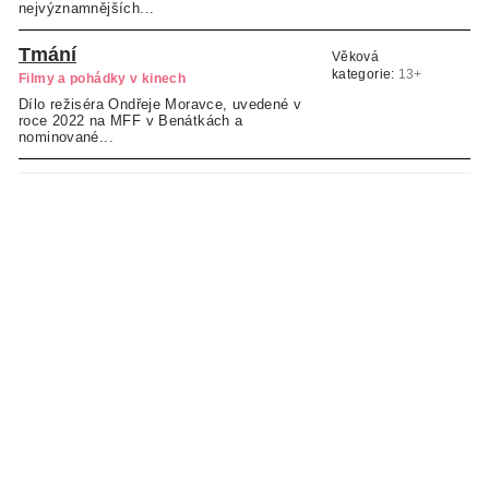
nejvýznamnějších...
Tmání
Věková
kategorie:
13+
Filmy a pohádky v kinech
Dílo režiséra Ondřeje Moravce, uvedené v
roce 2022 na MFF v Benátkách a
nominované...