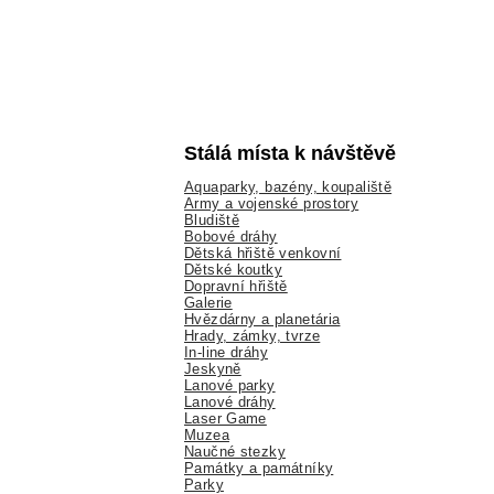
Stálá místa k návštěvě
Aquaparky, bazény, koupaliště
Army a vojenské prostory
Bludiště
Bobové dráhy
Dětská hřiště venkovní
Dětské koutky
Dopravní hřiště
Galerie
Hvězdárny a planetária
Hrady, zámky, tvrze
In-line dráhy
Jeskyně
Lanové parky
Lanové dráhy
Laser Game
Muzea
Naučné stezky
Památky a památníky
Parky