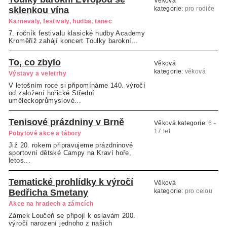
Věková
sklenkou vína
kategorie:
pro rodiče
a starší děti
Karnevaly, festivaly, hudba, tanec
7. ročník festivalu klasické hudby Academy
Kroměříž zahájí koncert Toulky barokní...
To, co zbylo
Věková
kategorie:
věková
Výstavy a veletrhy
kategorie neuvedena
V letošním roce si připomínáme 140. výročí
od založení hořické Střední
uměleckoprůmyslové...
Tenisové prázdniny v Brně
Věková kategorie:
6 -
17 let
Pobytové akce a tábory
Již 20. rokem připravujeme prázdninové
sportovní dětské Campy na Kraví hoře,
letos...
Tematické prohlídky k výročí
Věková
Bedřicha Smetany
kategorie:
pro celou
rodinu
Akce na hradech a zámcích
Zámek Loučeň se připojí k oslavám 200.
výročí narození jednoho z našich