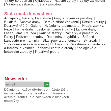
Výlety se sportem
|
Cyklotrasy
|
Naučné výlety
|
Výlety za historií
|
Výlety za zábavou
|
Výlety přírodou
Stálá místa k návštěvě
Aquaparky, bazény, koupaliště
|
Army a vojenské prostory
|
Bludiště
|
Bobové dráhy
|
Dětská hřiště venkovní
|
Dětské koutky
|
Dopravní hřiště
|
Galerie
|
Hvězdárny a planetária
|
Hrady, zámky,
tvrze
|
In-line dráhy
|
Jeskyně
|
Lanové parky
|
Lanové dráhy
|
Laser Game
|
Muzea
|
Naučné stezky
|
Památky a památníky
|
Parky
|
Podzemní chodby
|
Rozhledny a vyhlídky
|
Sdílené
kanceláře pro maminky
|
Skanzeny a archeoparky
|
Skiareály
|
Sportovně - relaxační areály
|
Úniková hra
|
Westernová městečka
a indiánské vesnice
|
Zábavní centra a areály
|
Zoologické a
botanické zahrady
|
Kreativní prostor
Newsletter
Děkujeme. Každý čtvrtek se můžete těšit
na inspirativní tipy na víkend, informace o
aktuální soutěži a o novinkách v rubrikách
ententýky.