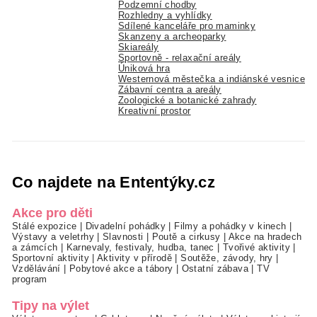
Podzemní chodby
Rozhledny a vyhlídky
Sdílené kanceláře pro maminky
Skanzeny a archeoparky
Skiareály
Sportovně - relaxační areály
Úniková hra
Westernová městečka a indiánské vesnice
Zábavní centra a areály
Zoologické a botanické zahrady
Kreativní prostor
Co najdete na Ententýky.cz
Akce pro děti
Stálé expozice
|
Divadelní pohádky
|
Filmy a pohádky v kinech
|
Výstavy a veletrhy
|
Slavnosti
|
Poutě a cirkusy
|
Akce na hradech
a zámcích
|
Karnevaly, festivaly, hudba, tanec
|
Tvořivé aktivity
|
Sportovní aktivity
|
Aktivity v přírodě
|
Soutěže, závody, hry
|
Vzdělávání
|
Pobytové akce a tábory
|
Ostatní zábava
|
TV
program
Tipy na výlet