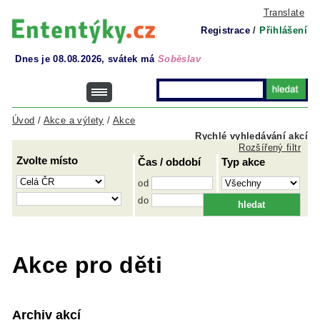
Translate
Registrace
/
Přihlášení
Dnes je 08.08.2026, svátek má
Soběslav
Úvod
/
Akce a výlety
/
Akce
Rychlé vyhledávání akcí
Rozšířený filtr
Zvolte místo
Čas / období
Typ akce
od
do
Akce pro děti
Archiv akcí