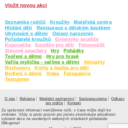
Vložit novou akci
Seznamka rodičů
Kroužky
Mateřská centra
Hlídání dětí
Restaurace s dětským koutkem
Ubytování s dětmi
Oslavy narozenin
Pořadatelé kroužků
Ententýky soutěže
Kupovačka
Soutěže pro děti
Fotosoutěž
Slevové vouchery
Hry
Pohádky
Tvoření s dětmi
Hry pro hravé
Vařila myšička - vaříme s dětmi
Aktuality
Rozhovory
Knihy a hudba pro děti
Bydlení s dětmi
Videa
Fotogalerie
Testujeme
O nás
Reklama
Mediální partnerství
Spolupracujeme
Odkazy
pro rodiče
Kontakt
Za správnost informací nemůžeme ručit, v čase může dojít ke
změnám. Vždy si proto prosím pro jistotu zkontrolujte aktuálnost
vybrané akce na uvedených webových stránkách pořadatele.
Děkujeme!