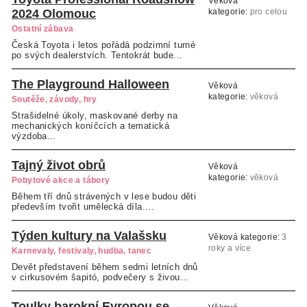
Věková
2024 Olomouc
kategorie:
pro celou
rodinu
Ostatní zábava
Česká Toyota i letos pořádá podzimní turné
po svých dealerstvích. Tentokrát bude...
The Playground Halloween
Věková
kategorie:
věková
Soutěže, závody, hry
kategorie neuvedena
Strašidelné úkoly, maskované derby na
mechanických koníčcích a tematická
výzdoba...
Tajný život obrů
Věková
kategorie:
věková
Pobytové akce a tábory
kategorie neuvedena
Během tří dnů strávených v lese budou děti
především tvořit umělecká díla....
Týden kultury na Valašsku
Věková kategorie:
3
roky a více
Karnevaly, festivaly, hudba, tanec
Devět představení během sedmi letních dnů
v cirkusovém šapitó, podvečery s živou...
Toulky barokní Evropou se