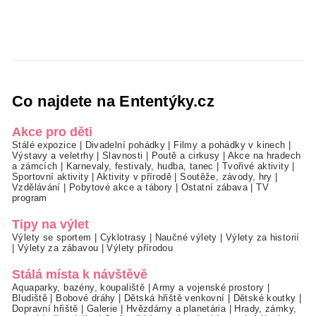
Co najdete na Ententýky.cz
Akce pro děti
Stálé expozice
|
Divadelní pohádky
|
Filmy a pohádky v kinech
|
Výstavy a veletrhy
|
Slavnosti
|
Poutě a cirkusy
|
Akce na hradech
a zámcích
|
Karnevaly, festivaly, hudba, tanec
|
Tvořivé aktivity
|
Sportovní aktivity
|
Aktivity v přírodě
|
Soutěže, závody, hry
|
Vzdělávání
|
Pobytové akce a tábory
|
Ostatní zábava
|
TV
program
Tipy na výlet
Výlety se sportem
|
Cyklotrasy
|
Naučné výlety
|
Výlety za historií
|
Výlety za zábavou
|
Výlety přírodou
Stálá místa k návštěvě
Aquaparky, bazény, koupaliště
|
Army a vojenské prostory
|
Bludiště
|
Bobové dráhy
|
Dětská hřiště venkovní
|
Dětské koutky
|
Dopravní hřiště
|
Galerie
|
Hvězdárny a planetária
|
Hrady, zámky,