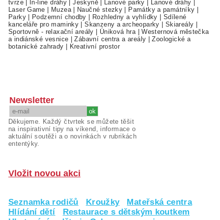
tvrze
|
In-line dráhy
|
Jeskyně
|
Lanové parky
|
Lanové dráhy
|
Laser Game
|
Muzea
|
Naučné stezky
|
Památky a památníky
|
Parky
|
Podzemní chodby
|
Rozhledny a vyhlídky
|
Sdílené
kanceláře pro maminky
|
Skanzeny a archeoparky
|
Skiareály
|
Sportovně - relaxační areály
|
Úniková hra
|
Westernová městečka
a indiánské vesnice
|
Zábavní centra a areály
|
Zoologické a
botanické zahrady
|
Kreativní prostor
Newsletter
Děkujeme. Každý čtvrtek se můžete těšit
na inspirativní tipy na víkend, informace o
aktuální soutěži a o novinkách v rubrikách
ententýky.
Vložit novou akci
Seznamka rodičů
Kroužky
Mateřská centra
Hlídání dětí
Restaurace s dětským koutkem