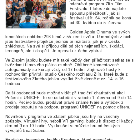
odehrává program Zlín Film
Festivalu. I letos zde najdete
spoustu příležitostí, jak si
festival užít. 64. ročník se koná
od 30. května do 5. června.
Golden Apple Cinema ve svých
kinosálech nabídne 293 filmů z 55 zemí světa. U mnohých z nich
jsou festivalové projekce jedinou příležitostí, jak je v Česku
zhlédnout. Na své si přijdou děti od těch nejmenších, školáci,
teenageři, ale i dospělí. Je opravdu z čeho vybírat.
Ve Zlatém jablku budete mít také každý den příležitost setkat se s
hvězdami filmového plátna osobně. Oblíbené komentované
autogramiády se konají vždy od 17 hodin. Zajímavé hosty k
rozhovorům přivítá i studio Českého rozhlasu Zlín, které bude z
festivalového Zlatého jablka vysílat živě denně mezi 14. a 16.
hodinou.
Další osobnosti bude možné vidět při tradiční charitativní akci
Pečení s UNICEF. To se uskuteční v sobotu 1. června od 9 do 14
hodin. Pečivo budou prodávat právě známé tváře a výtěžek z
prodeje poputuje na podporu programů UNICEF na pomoc dětem.
Novinkou v programu ve Zlatém jablku jsou hry na všechny
způsoby. Virtuální hry, neboli VR gaming, budou k dispozici každý
den od 9 do 19 hodin. Vyzkoušet si můžete hru od českých
vývojářů Beat Saber.
Exotickou japonskou hračku Kendama, která procvičuje