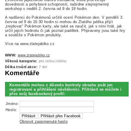
dovednosti a pohybové schopnosti, nabídne stejnojmenný
workshop v neděli 2. června od 9 do 19 hodin.
A nadšenci do Pokémonů určitě ocení Pokémon den. V pondělí 3.
června od 9 do 16:30 hodin si mohou do Zlatého jablka přijít
„trejdovat“ Pokémon karty, ale také se naučit, jak s nimi hrát, jak
určit jejich hodnotu či jak poznat padělek. Připraveny jsou také hry
a soutěže o Pokémon produkty.
Více na www.zlatejablko.cz
WWW:
www.zlatejablko.cz
Věková kategorie:
pro celou rodinu
Délka trvání akce:
7 dní
Komentáře
Komentáře mohou z důvodu kontroly obsahu psát jen
registrovaní a přihlášení návštěvníci. Přihlásit se můžete i
přes svůj facebookový profil:
Jméno:
Heslo:
Obnovit zapomenuté heslo