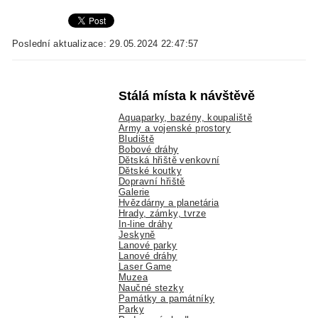
Poslední aktualizace: 29.05.2024 22:47:57
Stálá místa k návštěvě
Aquaparky, bazény, koupaliště
Army a vojenské prostory
Bludiště
Bobové dráhy
Dětská hřiště venkovní
Dětské koutky
Dopravní hřiště
Galerie
Hvězdárny a planetária
Hrady, zámky, tvrze
In-line dráhy
Jeskyně
Lanové parky
Lanové dráhy
Laser Game
Muzea
Naučné stezky
Památky a památníky
Parky