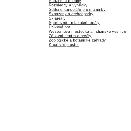
Podzemní chodby
Rozhledny a vyhlídky
Sdílené kanceláře pro maminky
Skanzeny a archeoparky
Skiareály
Sportovně - relaxační areály
Úniková hra
Westernová městečka a indiánské vesnice
Zábavní centra a areály
Zoologické a botanické zahrady
Kreativní prostor