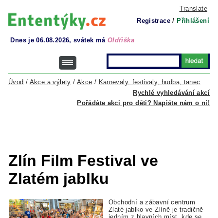
Translate
Registrace
/
Přihlášení
Dnes je 06.08.2026, svátek má
Oldřiška
Úvod
/
Akce a výlety
/
Akce
/
Karnevaly, festivaly, hudba, tanec
Rychlé vyhledávání akcí
Pořádáte akci pro děti? Napište nám o ní!
Zlín Film Festival ve
Zlatém jablku
Obchodní a zábavní centrum
Zlaté jablko ve Zlíně je tradičně
jedním z hlavních míst, kde se