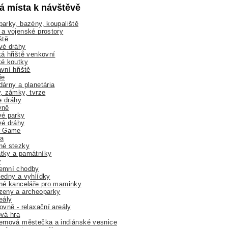
lá místa k návštěvě
arky, bazény, koupaliště
a vojenské prostory
ště
vé dráhy
á hřiště venkovní
ké koutky
vní hřiště
ie
árny a planetária
, zámky, tvrze
ne dráhy
yně
vé parky
vé dráhy
r Game
a
né stezky
tky a památníky
y
emní chodby
edny a vyhlídky
né kanceláře pro maminky
zeny a archeoparky
eály
ovně - relaxační areály
vá hra
rnová městečka a indiánské vesnice