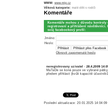
WWW:
www.mlp.cz
Věková kategorie:
malé děti s rodiči
Komentáře
Komentáře mohou z důvodu kontroly 
registrovaní a přihlášení návštěvníci. 
svůj facebookový profil:
Jméno:
Heslo:
Obnovit zapomenuté heslo
neregistrovany uzivatel
-
28.4.2009 14:0
MaTaDe se koná pouze ve vybrané pátky, 
předem přihlásit (kvůli kapacitě účastník
Poslední aktualizace: 20.01.2025 14:04:09