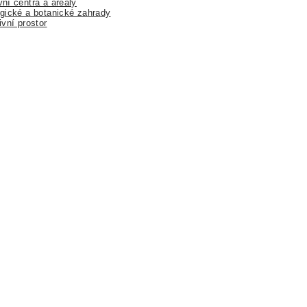
ní centra a areály
gické a botanické zahrady
ivní prostor