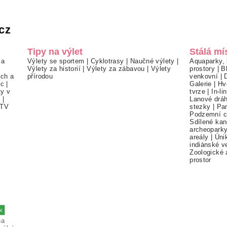
cz
Tipy na výlet
Stálá mí
 a
Výlety se sportem
|
Cyklotrasy
|
Naučné výlety
|
Aquaparky, 
Výlety za historií
|
Výlety za zábavou
|
Výlety
prostory
|
B
ch a
přírodou
venkovní
|
ec
|
Galerie
|
Hv
ty v
tvrze
|
In-li
í
|
Lanové drá
TV
stezky
|
Pa
Podzemní c
Sdílené kan
archeopark
areály
|
Úni
indiánské v
Zoologické 
prostor
na