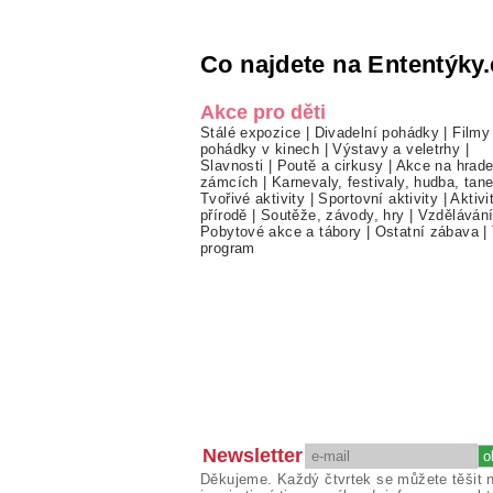
Co najdete na Ententýky.
Akce pro děti
Stálé expozice
|
Divadelní pohádky
|
Filmy
pohádky v kinech
|
Výstavy a veletrhy
|
Slavnosti
|
Poutě a cirkusy
|
Akce na hrade
zámcích
|
Karnevaly, festivaly, hudba, tan
Tvořivé aktivity
|
Sportovní aktivity
|
Aktivi
přírodě
|
Soutěže, závody, hry
|
Vzděláván
Pobytové akce a tábory
|
Ostatní zábava
|
program
Newsletter
Děkujeme. Každý čtvrtek se můžete těšit 