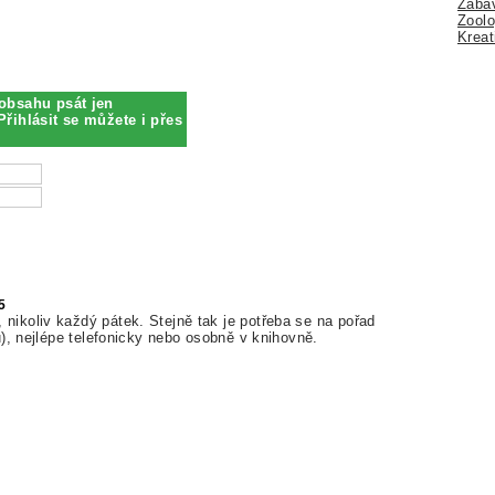
Zábav
Zoolo
Kreat
obsahu psát jen
Přihlásit se můžete i přes
5
nikoliv každý pátek. Stejně tak je potřeba se na pořad
ů), nejlépe telefonicky nebo osobně v knihovně.