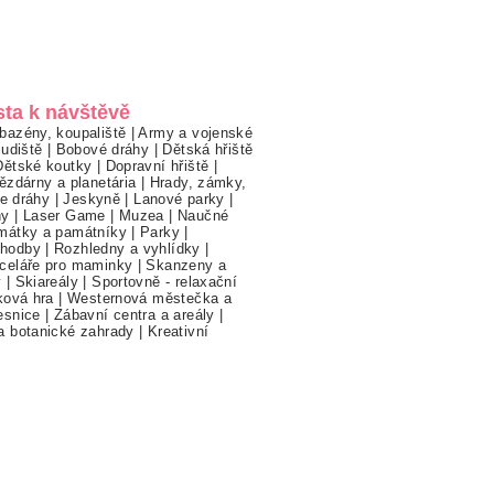
sta k návštěvě
bazény, koupaliště
|
Army a vojenské
ludiště
|
Bobové dráhy
|
Dětská hřiště
Dětské koutky
|
Dopravní hřiště
|
ězdárny a planetária
|
Hrady, zámky,
ne dráhy
|
Jeskyně
|
Lanové parky
|
hy
|
Laser Game
|
Muzea
|
Naučné
mátky a památníky
|
Parky
|
hodby
|
Rozhledny a vyhlídky
|
celáře pro maminky
|
Skanzeny a
y
|
Skiareály
|
Sportovně - relaxační
ková hra
|
Westernová městečka a
esnice
|
Zábavní centra a areály
|
a botanické zahrady
|
Kreativní