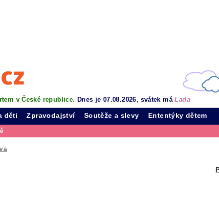
rtem v České republice.
Dnes je 07.08.2026, svátek má
Lada
a děti
Zpravodajství
Soutěže a slevy
Ententýky dětem
vě
ava
P