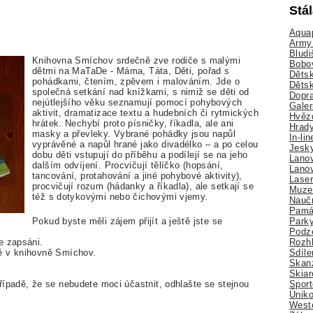
Stá
Aquap
Army 
Bludi
Knihovna Smíchov srdečně zve rodiče s malými
Bobo
dětmi na MaTaDe - Máma, Táta, Děti, pořad s
Dětsk
pohádkami, čtením, zpěvem i malováním. Jde o
Děts
společná setkání nad knížkami, s nimiž se děti od
Dopra
nejútlejšího věku seznamují pomocí pohybových
Galer
aktivit, dramatizace textu a hudebních či rytmických
Hvězd
hrátek. Nechybí proto písničky, říkadla, ale ani
Hrady
masky a převleky. Vybrané pohádky jsou napůl
In-li
vyprávěné a napůl hrané jako divadélko – a po celou
Jesk
dobu děti vstupují do příběhu a podílejí se na jeho
Lano
dalším odvíjení. Procvičují tělíčko (hopsání,
Lano
tancování, protahování a jiné pohybové aktivity),
Lase
procvičují rozum (hádanky a říkadla), ale setkají se
Muze
též s dotykovými nebo čichovými vjemy.
Nauč
Pamá
Park
Pokud byste měli zájem přijít a ještě jste se
Podz
Rozhl
e zapsáni.
Sdíle
ě v knihovně Smíchov.
Skan
Skiar
Sport
řípadě, že se nebudete moci účastnit, odhlašte se stejnou
Úniko
Weste