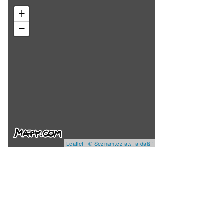
+
−
Leaflet
|
© Seznam.cz a.s. a další