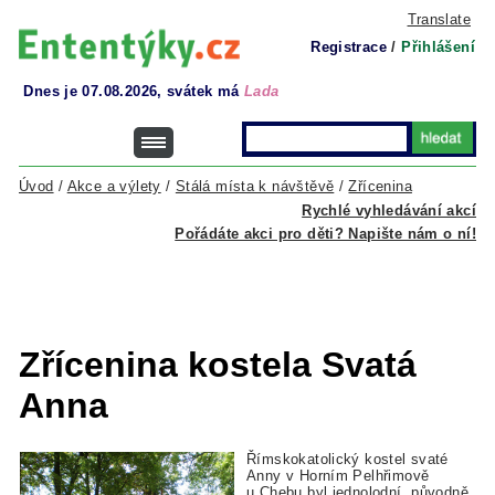
Translate
Registrace
/
Přihlášení
Dnes je 07.08.2026, svátek má
Lada
Úvod
/
Akce a výlety
/
Stálá místa k návštěvě
/
Zřícenina
Rychlé vyhledávání akcí
Pořádáte akci pro děti? Napište nám o ní!
Zřícenina kostela Svatá
Anna
Římskokatolický kostel svaté
Anny v Horním Pelhřimově
u Chebu byl jednolodní, původně