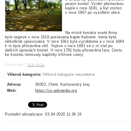
poutní kostel. Vznikl přestavbou
kaple v roce 1691, a byl zničen
v roce 1967 po vysídlení obce.
Na místě kostela svaté Anny
byla nejprve v roce 1518 postavena kaple Kalvárie, která byla
několikrát upravována. V roce 1561 byla vyzdobena a v roce 1684
k ní byla přistavěna věž. Teprve v roce 1691 se z ní stal po
dalších úpravách kostel. V roce 1781 byla přistavěna fara. Cestu
ke kostelu lemovaly kapličky křížové cesty.
Foto a text:
Wikipedie
Věková kategorie:
Věková kategorie neuvedena
Adresa:
35002, Cheb, Karlovarský kraj
Web:
https://cs.wikipedia.org
Poslední aktualizace: 03.04.2020 11:36:19