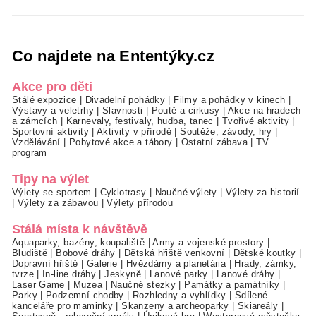
Co najdete na Ententýky.cz
Akce pro děti
Stálé expozice
|
Divadelní pohádky
|
Filmy a pohádky v kinech
|
Výstavy a veletrhy
|
Slavnosti
|
Poutě a cirkusy
|
Akce na hradech
a zámcích
|
Karnevaly, festivaly, hudba, tanec
|
Tvořivé aktivity
|
Sportovní aktivity
|
Aktivity v přírodě
|
Soutěže, závody, hry
|
Vzdělávání
|
Pobytové akce a tábory
|
Ostatní zábava
|
TV
program
Tipy na výlet
Výlety se sportem
|
Cyklotrasy
|
Naučné výlety
|
Výlety za historií
|
Výlety za zábavou
|
Výlety přírodou
Stálá místa k návštěvě
Aquaparky, bazény, koupaliště
|
Army a vojenské prostory
|
Bludiště
|
Bobové dráhy
|
Dětská hřiště venkovní
|
Dětské koutky
|
Dopravní hřiště
|
Galerie
|
Hvězdárny a planetária
|
Hrady, zámky,
tvrze
|
In-line dráhy
|
Jeskyně
|
Lanové parky
|
Lanové dráhy
|
Laser Game
|
Muzea
|
Naučné stezky
|
Památky a památníky
|
Parky
|
Podzemní chodby
|
Rozhledny a vyhlídky
|
Sdílené
kanceláře pro maminky
|
Skanzeny a archeoparky
|
Skiareály
|