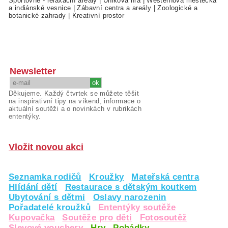
Sportovně - relaxační areály
|
Úniková hra
|
Westernová městečka
a indiánské vesnice
|
Zábavní centra a areály
|
Zoologické a
botanické zahrady
|
Kreativní prostor
Newsletter
Děkujeme. Každý čtvrtek se můžete těšit
na inspirativní tipy na víkend, informace o
aktuální soutěži a o novinkách v rubrikách
ententýky.
Vložit novou akci
Seznamka rodičů
Kroužky
Mateřská centra
Hlídání dětí
Restaurace s dětským koutkem
Ubytování s dětmi
Oslavy narozenin
Pořadatelé kroužků
Ententýky soutěže
Kupovačka
Soutěže pro děti
Fotosoutěž
Slevové vouchery
Hry
Pohádky