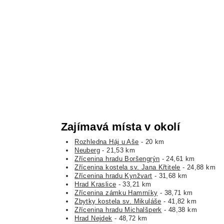
Zajímavá místa v okolí
Rozhledna Háj u Aše
- 20 km
Neuberg
- 21,53 km
Zřícenina hradu Boršengrýn
- 24,61 km
Zřícenina kostela sv. Jana Křtitele
- 24,88 km
Zřícenina hradu Kynžvart
- 31,68 km
Hrad Kraslice
- 33,21 km
Zřícenina zámku Hamrníky
- 38,71 km
Zbytky kostela sv. Mikuláše
- 41,82 km
Zřícenina hradu Michalšperk
- 48,38 km
Hrad Nejdek
- 48,72 km