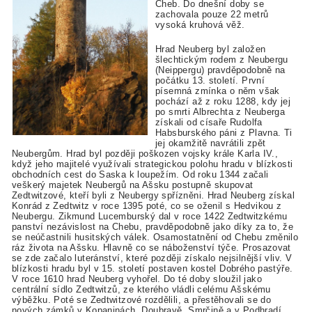
Cheb. Do dnešní doby se
zachovala pouze 22 metrů
vysoká kruhová věž.
Hrad Neuberg byl založen
šlechtickým rodem z Neubergu
(Neippergu) pravděpodobně na
počátku 13. století. První
písemná zmínka o něm však
pochází až z roku 1288, kdy jej
po smrti Albrechta z Neuberga
získali od císaře Rudolfa
Habsburského páni z Plavna. Ti
jej okamžitě navrátili zpět
Neubergům. Hrad byl později poškozen vojsky krále Karla IV.,
když jeho majitelé využívali strategickou polohu hradu v blízkosti
obchodních cest do Saska k loupežím. Od roku 1344 začali
veškerý majetek Neubergů na Ašsku postupně skupovat
Zedtwitzové, kteří byli z Neubergy spřízněni. Hrad Neuberg získal
Konrád z Zedtwitz v roce 1395 poté, co se oženil s Hedvikou z
Neubergu. Zikmund Lucemburský dal v roce 1422 Zedtwitzkému
panství nezávislost na Chebu, pravděpodobně jako díky za to, že
se neúčastnili husitských válek. Osamostatnění od Chebu změnilo
ráz života na Ašsku. Hlavně co se náboženství týče. Prosazovat
se zde začalo luteránství, které později získalo nejsilnější vliv. V
blízkosti hradu byl v 15. století postaven kostel Dobrého pastýře.
V roce 1610 hrad Neuberg vyhořel. Do té doby sloužil jako
centrální sídlo Zedtwitzů, ze kterého vládli celému Ašskému
výběžku. Poté se Zedtwitzové rozdělili, a přestěhovali se do
nových zámků v Kopaninách, Doubravě, Smrčině a v Podhradí.