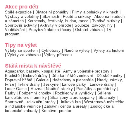
Akce pro děti
Stálé expozice
|
Divadelní pohádky
|
Filmy a pohádky v kinech
|
Výstavy a veletrhy
|
Slavnosti
|
Poutě a cirkusy
|
Akce na hradech
a zámcích
|
Karnevaly, festivaly, hudba, tanec
|
Tvořivé aktivity
|
Sportovní aktivity
|
Aktivity v přírodě
|
Soutěže, závody, hry
|
Vzdělávání
|
Pobytové akce a tábory
|
Ostatní zábava
|
TV
program
Tipy na výlet
Výlety se sportem
|
Cyklotrasy
|
Naučné výlety
|
Výlety za historií
|
Výlety za zábavou
|
Výlety přírodou
Stálá místa k návštěvě
Aquaparky, bazény, koupaliště
|
Army a vojenské prostory
|
Bludiště
|
Bobové dráhy
|
Dětská hřiště venkovní
|
Dětské koutky
|
Dopravní hřiště
|
Galerie
|
Hvězdárny a planetária
|
Hrady, zámky,
tvrze
|
In-line dráhy
|
Jeskyně
|
Lanové parky
|
Lanové dráhy
|
Laser Game
|
Muzea
|
Naučné stezky
|
Památky a památníky
|
Parky
|
Podzemní chodby
|
Rozhledny a vyhlídky
|
Sdílené
kanceláře pro maminky
|
Skanzeny a archeoparky
|
Skiareály
|
Sportovně - relaxační areály
|
Úniková hra
|
Westernová městečka
a indiánské vesnice
|
Zábavní centra a areály
|
Zoologické a
botanické zahrady
|
Kreativní prostor