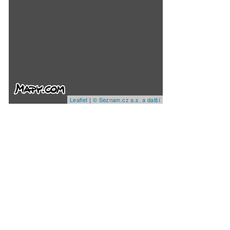
Leaflet
|
© Seznam.cz a.s. a další