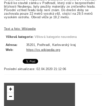
Právě ke stavbě zámku v Podhradí, který stál v bezprostřední
blízkosti Neubergu, byly použity materiály ze zničeného hradu.
Původní vzhled hradu tedy není znám. Do dnešní doby se
zachovala pouze 22 metrů vysoká věž, stojící na 29,5 metrů
vysokém ostrohu. Obvod věže je 19,2 metru.
Text a foto: Wikipedie
Věková kategorie:
Věková kategorie neuvedena
Adresa:
35201, Podhradí, Karlovarský kraj
Web:
https://cs.wikipedia.org
Poslední aktualizace: 02.04.2020 21:12:06
+
−