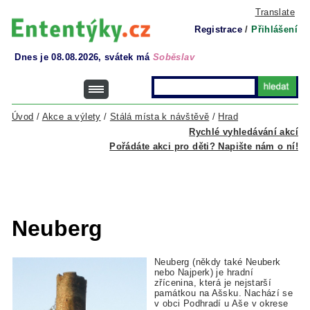
Translate
Registrace
/
Přihlášení
Dnes je 08.08.2026, svátek má
Soběslav
Úvod
/
Akce a výlety
/
Stálá místa k návštěvě
/
Hrad
Rychlé vyhledávání akcí
Pořádáte akci pro děti? Napište nám o ní!
Neuberg
Neuberg (někdy také Neuberk
nebo Najperk) je hradní
zřícenina, která je nejstarší
památkou na Ašsku. Nachází se
v obci Podhradí u Aše v okrese