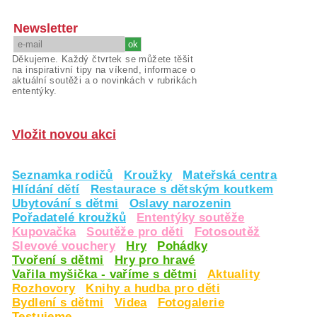
Newsletter
Děkujeme. Každý čtvrtek se můžete těšit
na inspirativní tipy na víkend, informace o
aktuální soutěži a o novinkách v rubrikách
ententýky.
Vložit novou akci
Seznamka rodičů
Kroužky
Mateřská centra
Hlídání dětí
Restaurace s dětským koutkem
Ubytování s dětmi
Oslavy narozenin
Pořadatelé kroužků
Ententýky soutěže
Kupovačka
Soutěže pro děti
Fotosoutěž
Slevové vouchery
Hry
Pohádky
Tvoření s dětmi
Hry pro hravé
Vařila myšička - vaříme s dětmi
Aktuality
Rozhovory
Knihy a hudba pro děti
Bydlení s dětmi
Videa
Fotogalerie
Testujeme