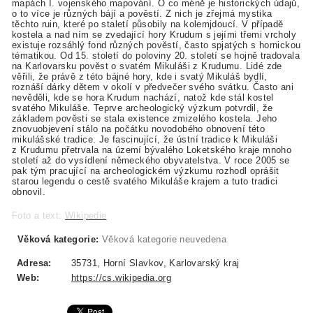
mapách I. vojenského mapování. O co méně je historických údajů,
o to více je různých bájí a pověstí. Z nich je zřejmá mystika
těchto ruin, které po staletí působily na kolemjdoucí. V případě
kostela a nad ním se zvedající hory Krudum s jejími třemi vrcholy
existuje rozsáhlý fond různých pověstí, často spjatých s hornickou
tématikou. Od 15. století do poloviny 20. století se hojně tradovala
na Karlovarsku pověst o svatém Mikuláši z Krudumu. Lidé zde
věřili, že právě z této bájné hory, kde i svatý Mikuláš bydlí,
roznáší dárky dětem v okolí v předvečer svého svátku. Často ani
nevěděli, kde se hora Krudum nachází, natož kde stál kostel
svatého Mikuláše. Teprve archeologický výzkum potvrdil, že
základem pověsti se stala existence zmizelého kostela. Jeho
znovuobjevení stálo na počátku novodobého obnovení této
mikulášské tradice. Je fascinující, že ústní tradice k Mikuláši
z Krudumu přetrvala na území bývalého Loketského kraje mnoho
století až do vysídlení německého obyvatelstva. V roce 2005 se
pak tým pracující na archeologickém výzkumu rozhodl oprášit
starou legendu o cestě svatého Mikuláše krajem a tuto tradici
obnovil.
Foto a text:
Wikipedie
Věková kategorie:
Věková kategorie neuvedena
Adresa:
35731, Horní Slavkov, Karlovarský kraj
Web:
https://cs.wikipedia.org