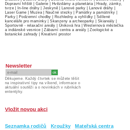
Dopravní hřiště
|
Galerie
|
Hvězdárny a planetária
|
Hrady, zámky,
tvrze
|
In-line dráhy
|
Jeskyně
|
Lanové parky
|
Lanové dráhy
|
Laser Game
|
Muzea
|
Naučné stezky
|
Památky a památníky
|
Parky
|
Podzemní chodby
|
Rozhledny a vyhlídky
|
Sdílené
kanceláře pro maminky
|
Skanzeny a archeoparky
|
Skiareály
|
Sportovně - relaxační areály
|
Úniková hra
|
Westernová městečka
a indiánské vesnice
|
Zábavní centra a areály
|
Zoologické a
botanické zahrady
|
Kreativní prostor
Newsletter
Děkujeme. Každý čtvrtek se můžete těšit
na inspirativní tipy na víkend, informace o
aktuální soutěži a o novinkách v rubrikách
ententýky.
Vložit novou akci
Seznamka rodičů
Kroužky
Mateřská centra