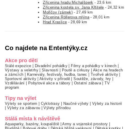
Zřícenina hradu Michalšperk
- 23,6 km
Zřícenina kostela sv. Jana Křtitele
- 24,32 km
Mořičov (zámek)
- 27,49 km
Zřícenina Röllerova mlýna
- 28,01 km
Hrad Kraslice
- 28,69 km
Co najdete na Ententýky.cz
Akce pro děti
Stálé expozice
|
Divadelní pohádky
|
Filmy a pohádky v kinech
|
Výstavy a veletrhy
|
Slavnosti
|
Poutě a cirkusy
|
Akce na hradech
a zámcích
|
Karnevaly, festivaly, hudba, tanec
|
Tvořivé aktivity
|
Sportovní aktivity
|
Aktivity v přírodě
|
Soutěže, závody, hry
|
Vzdělávání
|
Pobytové akce a tábory
|
Ostatní zábava
|
TV
program
Tipy na výlet
Výlety se sportem
|
Cyklotrasy
|
Naučné výlety
|
Výlety za historií
|
Výlety za zábavou
|
Výlety přírodou
Stálá místa k návštěvě
Aquaparky, bazény, koupaliště
|
Army a vojenské prostory
|
Bludiště
|
Bobové dráhy
|
Dětská hřiště venkovní
|
Dětské koutky
|