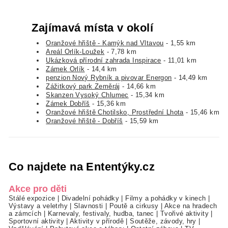
Zajímavá místa v okolí
Oranžové hřiště - Kamýk nad Vltavou
- 1,55 km
Areál Orlík-Loužek
- 7,78 km
Ukázková přírodní zahrada Inspirace
- 11,01 km
Zámek Orlík
- 14,4 km
penzion Nový Rybník a pivovar Energon
- 14,49 km
Zážitkový park Zeměráj
- 14,66 km
Skanzen Vysoký Chlumec
- 15,34 km
Zámek Dobříš
- 15,36 km
Oranžové hřiště Chotilsko, Prostřední Lhota
- 15,46 km
Oranžové hřiště - Dobříš
- 15,59 km
Co najdete na Ententýky.cz
Akce pro děti
Stálé expozice
|
Divadelní pohádky
|
Filmy a pohádky v kinech
|
Výstavy a veletrhy
|
Slavnosti
|
Poutě a cirkusy
|
Akce na hradech
a zámcích
|
Karnevaly, festivaly, hudba, tanec
|
Tvořivé aktivity
|
Sportovní aktivity
|
Aktivity v přírodě
|
Soutěže, závody, hry
|