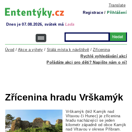
Translate
Registrace
/
Přihlášení
Dnes je 07.08.2026, svátek má
Lada
Úvod
/
Akce a výlety
/
Stálá místa k návštěvě
/
Zřícenina
Rychlé vyhledávání akcí
Pořádáte akci pro děti? Napište nám o ní!
Zřícenina hradu Vrškamýk
Vrškamýk (též Kamýk nad
Vltavou či Hunec) je zřícenina
hradu nacházející se jeden
kilometr západně od obce Kamýk
nad Vltavou v okrese Příbram.