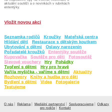
aktuální soutěži a o novinkách v rubrikách
ententýky.
Vložit novou akci
Seznamka rodičů
Kroužky
Mateřská centra
Hlídání dětí
Restaurace s dětským koutkem
Ubytování s dětmi
Oslavy narozenin
Pořadatelé kroužků
Ententýky soutěže
Kupovačka
Soutěže pro děti
Fotosoutěž
Slevové vouchery
Hry
Pohádky
Tvoření s dětmi
Hry pro hravé
Vařila myšička - vaříme s dětmi
Aktuality
Rozhovory
Knihy a hudba pro děti
Bydlení s dětmi
Videa
Fotogalerie
Testujeme
O nás
Reklama
Mediální partnerství
Spolupracujeme
Odkazy
pro rodiče
Kontakt