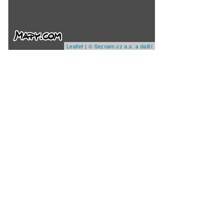
Leaflet
|
© Seznam.cz a.s. a další