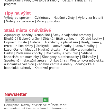
Vzdělávání
|
Pobytové akce a tábory
|
Ostatní zábava
|
TV
program
Tipy na výlet
Výlety se sportem
|
Cyklotrasy
|
Naučné výlety
|
Výlety za historií
|
Výlety za zábavou
|
Výlety přírodou
Stálá místa k návštěvě
Aquaparky, bazény, koupaliště
|
Army a vojenské prostory
|
Bludiště
|
Bobové dráhy
|
Dětská hřiště venkovní
|
Dětské koutky
|
Dopravní hřiště
|
Galerie
|
Hvězdárny a planetária
|
Hrady, zámky,
tvrze
|
In-line dráhy
|
Jeskyně
|
Lanové parky
|
Lanové dráhy
|
Laser Game
|
Muzea
|
Naučné stezky
|
Památky a památníky
|
Parky
|
Podzemní chodby
|
Rozhledny a vyhlídky
|
Sdílené
kanceláře pro maminky
|
Skanzeny a archeoparky
|
Skiareály
|
Sportovně - relaxační areály
|
Úniková hra
|
Westernová městečka
a indiánské vesnice
|
Zábavní centra a areály
|
Zoologické a
botanické zahrady
|
Kreativní prostor
Newsletter
Děkujeme. Každý čtvrtek se můžete těšit
na inspirativní tipy na víkend, informace o