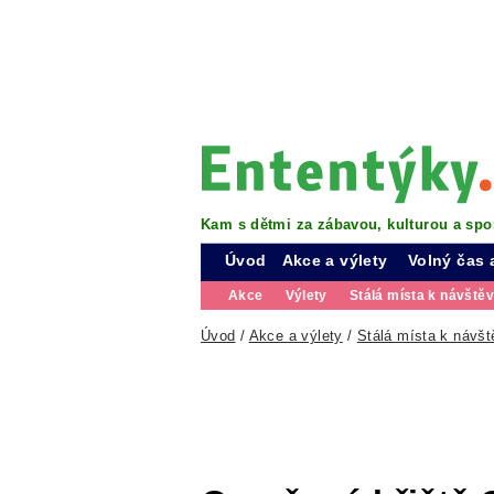
Kam s dětmi za zábavou, kulturou a spo
Úvod
Akce a výlety
Volný čas 
Akce
Výlety
Stálá místa k návště
Úvod
/
Akce a výlety
/
Stálá místa k návšt