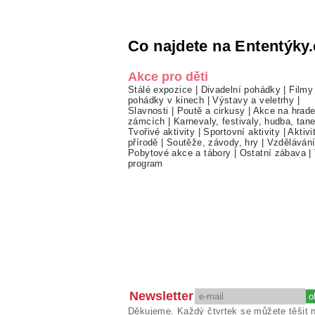
Co najdete na Ententýky.
Akce pro děti
Stálé expozice
|
Divadelní pohádky
|
Filmy
pohádky v kinech
|
Výstavy a veletrhy
|
Slavnosti
|
Poutě a cirkusy
|
Akce na hrade
zámcích
|
Karnevaly, festivaly, hudba, tan
Tvořivé aktivity
|
Sportovní aktivity
|
Aktivi
přírodě
|
Soutěže, závody, hry
|
Vzděláván
Pobytové akce a tábory
|
Ostatní zábava
|
program
Newsletter
Děkujeme. Každý čtvrtek se můžete těšit 