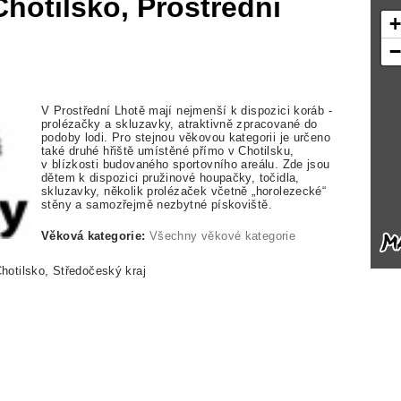
Chotilsko, Prostřední
V Prostřední Lhotě mají nejmenší k dispozici koráb -
prolézačky a skluzavky, atraktivně zpracované do
podoby lodi. Pro stejnou věkovou kategorii je určeno
také druhé hřiště umístěné přímo v Chotilsku,
v blízkosti budovaného sportovního areálu. Zde jsou
dětem k dispozici pružinové houpačky, točidla,
skluzavky, několik prolézaček včetně „horolezecké“
stěny a samozřejmě nezbytné pískoviště.
Věková kategorie:
Všechny věkové kategorie
hotilsko, Středočeský kraj