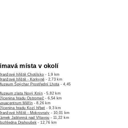
ímavá místa v okolí
Oranžové hřiště Chotilsko
- 1,9 km
Oranžové hřiště - Korkyně
- 2,73 km
Muzeum Špýchar Prostřední Lhota
- 4,45
Muzeum zlata Nový Knín
- 5,82 km
Zřícenina hradu Ostromeč
- 6,54 km
Aquacentrum Měřín
- 8,26 km
Zřícenina hradu Kozí hřbet
- 9,3 km
Oranžové hřiště - Mokrovraty
- 10,01 km
Zámek Jablonná nad Vltavou
- 11,22 km
Rozhledna Drahoušek
- 12,76 km