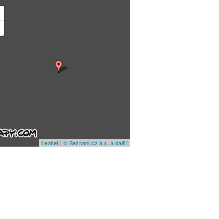
+
−
Leaflet
|
© Seznam.cz a.s. a další