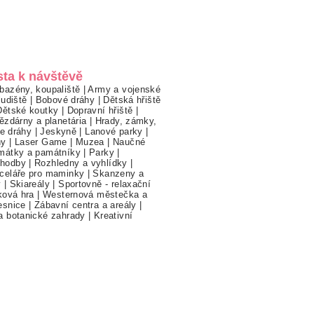
sta k návštěvě
bazény, koupaliště
|
Army a vojenské
ludiště
|
Bobové dráhy
|
Dětská hřiště
Dětské koutky
|
Dopravní hřiště
|
ězdárny a planetária
|
Hrady, zámky,
ne dráhy
|
Jeskyně
|
Lanové parky
|
hy
|
Laser Game
|
Muzea
|
Naučné
mátky a památníky
|
Parky
|
hodby
|
Rozhledny a vyhlídky
|
celáře pro maminky
|
Skanzeny a
y
|
Skiareály
|
Sportovně - relaxační
ková hra
|
Westernová městečka a
esnice
|
Zábavní centra a areály
|
a botanické zahrady
|
Kreativní