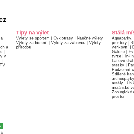
cz
Tipy na výlet
Stálá mí
 a
Výlety se sportem
|
Cyklotrasy
|
Naučné výlety
|
Aquaparky, 
Výlety za historií
|
Výlety za zábavou
|
Výlety
prostory
|
B
ch a
přírodou
venkovní
|
ec
|
Galerie
|
Hv
ty v
tvrze
|
In-li
í
|
Lanové drá
TV
stezky
|
Pa
Podzemní c
Sdílené kan
archeopark
areály
|
Úni
indiánské v
Zoologické 
prostor
na