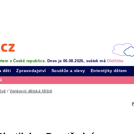
rtem v České republice.
Dnes je 06.08.2026, svátek má
Oldřiška
a děti
Zpravodajství
Soutěže a slevy
Ententýky dětem
vě
ěvě
/
Venkovní dětská hřiště
P