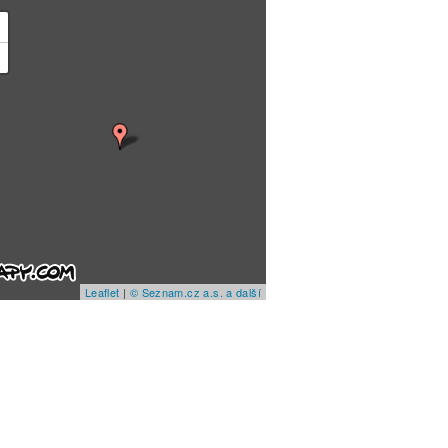
+
−
Leaflet
|
© Seznam.cz a.s. a další