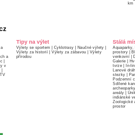
km
cz
Tipy na výlet
Stálá mí
 a
Výlety se sportem
|
Cyklotrasy
|
Naučné výlety
|
Aquaparky, 
Výlety za historií
|
Výlety za zábavou
|
Výlety
prostory
|
B
ch a
přírodou
venkovní
|
ec
|
Galerie
|
Hv
ty v
tvrze
|
In-li
í
|
Lanové drá
TV
stezky
|
Pa
Podzemní c
Sdílené kan
archeopark
areály
|
Úni
indiánské v
Zoologické 
prostor