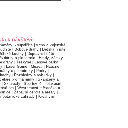
sta k návštěvě
bazény, koupaliště
|
Army a vojenské
ludiště
|
Bobové dráhy
|
Dětská hřiště
Dětské koutky
|
Dopravní hřiště
|
ězdárny a planetária
|
Hrady, zámky,
ne dráhy
|
Jeskyně
|
Lanové parky
|
hy
|
Laser Game
|
Muzea
|
Naučné
mátky a památníky
|
Parky
|
hodby
|
Rozhledny a vyhlídky
|
celáře pro maminky
|
Skanzeny a
y
|
Skiareály
|
Sportovně - relaxační
ková hra
|
Westernová městečka a
esnice
|
Zábavní centra a areály
|
a botanické zahrady
|
Kreativní