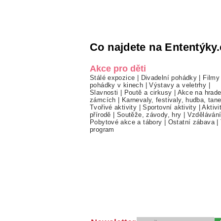
Co najdete na Ententýky.
Akce pro děti
Stálé expozice
|
Divadelní pohádky
|
Filmy
pohádky v kinech
|
Výstavy a veletrhy
|
Slavnosti
|
Poutě a cirkusy
|
Akce na hrade
zámcích
|
Karnevaly, festivaly, hudba, tan
Tvořivé aktivity
|
Sportovní aktivity
|
Aktivi
přírodě
|
Soutěže, závody, hry
|
Vzděláván
Pobytové akce a tábory
|
Ostatní zábava
|
program