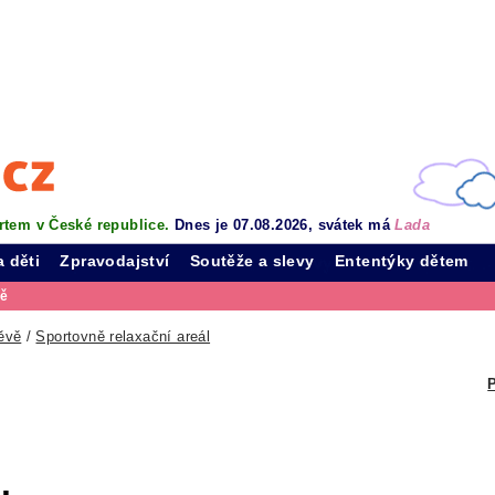
rtem v České republice.
Dnes je 07.08.2026, svátek má
Lada
a děti
Zpravodajství
Soutěže a slevy
Ententýky dětem
vě
ěvě
/
Sportovně relaxační areál
P