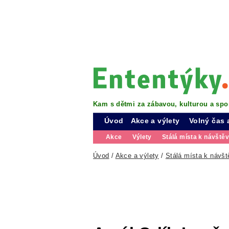
Kam s dětmi za zábavou, kulturou a spo
Úvod
Akce a výlety
Volný čas 
Akce
Výlety
Stálá místa k návště
Úvod
/
Akce a výlety
/
Stálá místa k návšt