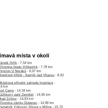
ímavá místa v okolí
Zámek Orlík
- 7,54 km
Zřícenina hradu Vrškamýk
- 7,78 km
Penzion U Nováků
- 8,07 km
Oranžové hřiště - Kamýk nad Vltavou
- 8,92
Ukázková přírodní zahrada Inspirace
-
16 km
Jurt Camp
- 14,34 km
Zážitkový park Zeměráj
- 14,65 km
Hrad Zvíkov
- 14,93 km
Zřícenina zámku Dubenec
- 14,99 km
Památník Vítězství Slivice u Milína
- 15,72