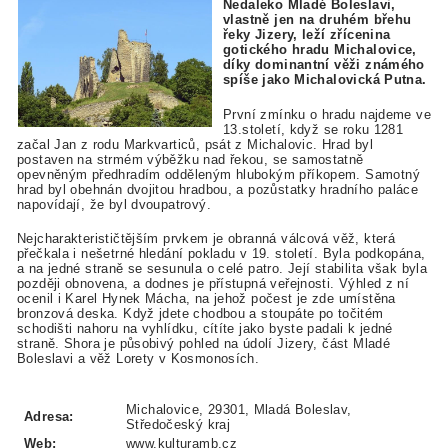
Nedaleko Mladé Boleslavi,
vlastně jen na druhém břehu
řeky Jizery, leží zřícenina
gotického hradu Michalovice,
díky dominantní věži známého
spíše jako Michalovická Putna.
První zmínku o hradu najdeme ve
13.století, když se roku 1281
začal Jan z rodu Markvarticů, psát z Michalovic. Hrad byl
postaven na strmém výběžku nad řekou, se samostatně
opevněným předhradím odděleným hlubokým příkopem. Samotný
hrad byl obehnán dvojitou hradbou, a pozůstatky hradního paláce
napovídají, že byl dvoupatrový.
Nejcharakterističtějším prvkem je obranná válcová věž, která
přečkala i nešetrné hledání pokladu v 19. století. Byla podkopána,
a na jedné straně se sesunula o celé patro. Její stabilita však byla
později obnovena, a dodnes je přístupná veřejnosti. Výhled z ní
ocenil i Karel Hynek Mácha, na jehož počest je zde umístěna
bronzová deska. Když jdete chodbou a stoupáte po točitém
schodišti nahoru na vyhlídku, cítíte jako byste padali k jedné
straně. Shora je působivý pohled na údolí Jizery, část Mladé
Boleslavi a věž Lorety v Kosmonosích.
Michalovice, 29301, Mladá Boleslav,
Adresa:
Středočeský kraj
Web:
www.kulturamb.cz