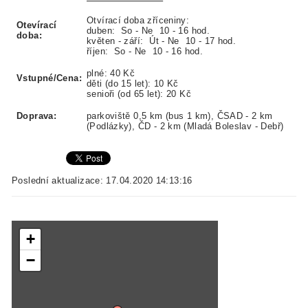
Otvírací doba zříceniny:
Otevírací
duben:
So - Ne
10 - 16 hod.
doba:
květen - září:
Út - Ne
10 - 17 hod.
říjen:
So - Ne
10 - 16 hod.
plné:
40 Kč
Vstupné/Cena:
děti (do 15 let):
10 Kč
senioři (od 65 let):
20 Kč
Doprava:
parkoviště 0,5 km (bus 1 km), ČSAD - 2 km
(Podlázky), ČD - 2 km (Mladá Boleslav - Debř)
Poslední aktualizace: 17.04.2020 14:13:16
+
−