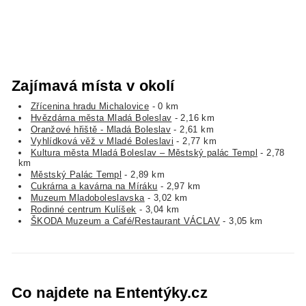
Zajímavá místa v okolí
Zřícenina hradu Michalovice
- 0 km
Hvězdárna města Mladá Boleslav
- 2,16 km
Oranžové hřiště - Mladá Boleslav
- 2,61 km
Vyhlídková věž v Mladé Boleslavi
- 2,77 km
Kultura města Mladá Boleslav – Městský palác Templ
- 2,78
km
Městský Palác Templ
- 2,89 km
Cukrárna a kavárna na Míráku
- 2,97 km
Muzeum Mladoboleslavska
- 3,02 km
Rodinné centrum Kulíšek
- 3,04 km
ŠKODA Muzeum a Café/Restaurant VÁCLAV
- 3,05 km
Co najdete na Ententýky.cz