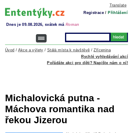
Translate
Registrace
/
Přihlášení
Dnes je 09.08.2026, svátek má
Roman
Úvod
/
Akce a výlety
/
Stálá místa k návštěvě
/
Zřícenina
Rychlé vyhledávání akcí
Pořádáte akci pro děti? Napište nám o ní!
Michalovická putna -
Máchova romantika nad
řekou Jizerou