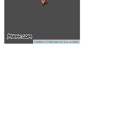
Leaflet
|
© Seznam.cz a.s. a další