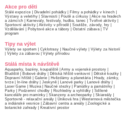
Akce pro děti
Stálé expozice
|
Divadelní pohádky
|
Filmy a pohádky v kinech
|
Výstavy a veletrhy
|
Slavnosti
|
Poutě a cirkusy
|
Akce na hradech
a zámcích
|
Karnevaly, festivaly, hudba, tanec
|
Tvořivé aktivity
|
Sportovní aktivity
|
Aktivity v přírodě
|
Soutěže, závody, hry
|
Vzdělávání
|
Pobytové akce a tábory
|
Ostatní zábava
|
TV
program
Tipy na výlet
Výlety se sportem
|
Cyklotrasy
|
Naučné výlety
|
Výlety za historií
|
Výlety za zábavou
|
Výlety přírodou
Stálá místa k návštěvě
Aquaparky, bazény, koupaliště
|
Army a vojenské prostory
|
Bludiště
|
Bobové dráhy
|
Dětská hřiště venkovní
|
Dětské koutky
|
Dopravní hřiště
|
Galerie
|
Hvězdárny a planetária
|
Hrady, zámky,
tvrze
|
In-line dráhy
|
Jeskyně
|
Lanové parky
|
Lanové dráhy
|
Laser Game
|
Muzea
|
Naučné stezky
|
Památky a památníky
|
Parky
|
Podzemní chodby
|
Rozhledny a vyhlídky
|
Sdílené
kanceláře pro maminky
|
Skanzeny a archeoparky
|
Skiareály
|
Sportovně - relaxační areály
|
Úniková hra
|
Westernová městečka
a indiánské vesnice
|
Zábavní centra a areály
|
Zoologické a
botanické zahrady
|
Kreativní prostor