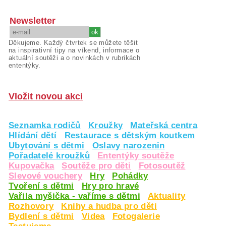
Newsletter
Děkujeme. Každý čtvrtek se můžete těšit
na inspirativní tipy na víkend, informace o
aktuální soutěži a o novinkách v rubrikách
ententýky.
Vložit novou akci
Seznamka rodičů
Kroužky
Mateřská centra
Hlídání dětí
Restaurace s dětským koutkem
Ubytování s dětmi
Oslavy narozenin
Pořadatelé kroužků
Ententýky soutěže
Kupovačka
Soutěže pro děti
Fotosoutěž
Slevové vouchery
Hry
Pohádky
Tvoření s dětmi
Hry pro hravé
Vařila myšička - vaříme s dětmi
Aktuality
Rozhovory
Knihy a hudba pro děti
Bydlení s dětmi
Videa
Fotogalerie