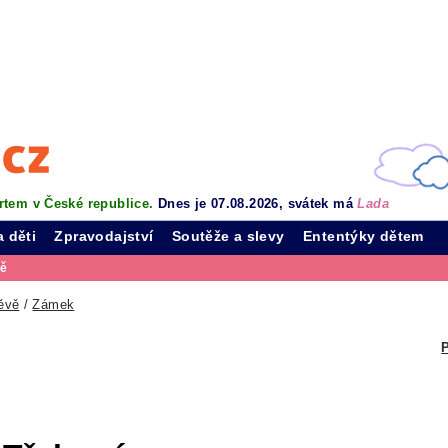
rtem v České republice.
Dnes je 07.08.2026, svátek má
Lada
a děti
Zpravodajství
Soutěže a slevy
Ententýky dětem
vě
ěvě
/
Zámek
P