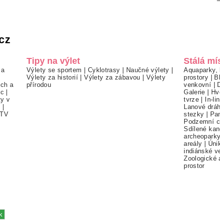
cz
Tipy na výlet
Stálá mí
 a
Výlety se sportem
|
Cyklotrasy
|
Naučné výlety
|
Aquaparky, 
Výlety za historií
|
Výlety za zábavou
|
Výlety
prostory
|
B
ch a
přírodou
venkovní
|
ec
|
Galerie
|
Hv
ty v
tvrze
|
In-li
í
|
Lanové drá
TV
stezky
|
Pa
Podzemní c
Sdílené kan
archeopark
areály
|
Úni
indiánské v
Zoologické 
prostor