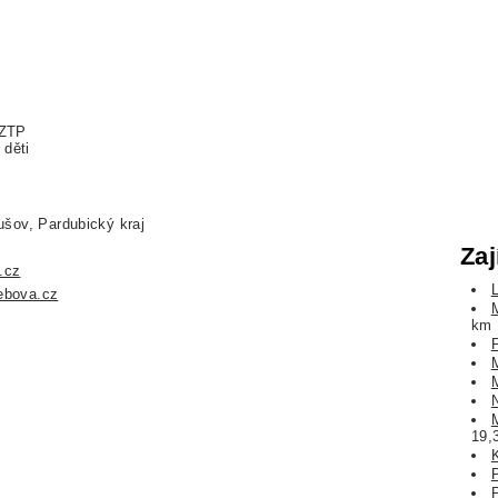
 ZTP
 děti
šov, Pardubický kraj
Zaj
.cz
ebova.cz
km
19,