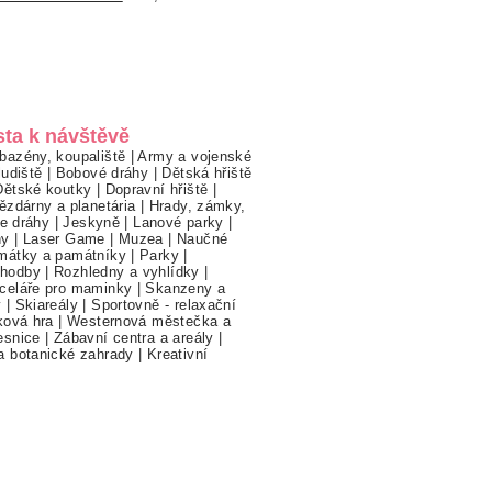
sta k návštěvě
bazény, koupaliště
|
Army a vojenské
ludiště
|
Bobové dráhy
|
Dětská hřiště
Dětské koutky
|
Dopravní hřiště
|
ězdárny a planetária
|
Hrady, zámky,
ne dráhy
|
Jeskyně
|
Lanové parky
|
hy
|
Laser Game
|
Muzea
|
Naučné
mátky a památníky
|
Parky
|
hodby
|
Rozhledny a vyhlídky
|
celáře pro maminky
|
Skanzeny a
y
|
Skiareály
|
Sportovně - relaxační
ková hra
|
Westernová městečka a
esnice
|
Zábavní centra a areály
|
a botanické zahrady
|
Kreativní