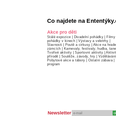
Co najdete na Ententýky.
Akce pro děti
Stálé expozice
|
Divadelní pohádky
|
Filmy
pohádky v kinech
|
Výstavy a veletrhy
|
Slavnosti
|
Poutě a cirkusy
|
Akce na hrade
zámcích
|
Karnevaly, festivaly, hudba, tan
Tvořivé aktivity
|
Sportovní aktivity
|
Aktivi
přírodě
|
Soutěže, závody, hry
|
Vzděláván
Pobytové akce a tábory
|
Ostatní zábava
|
program
Newsletter