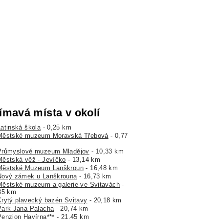
ímavá místa v okolí
Latinská škola
- 0,25 km
Městské muzeum Moravská Třebová
- 0,77
Průmyslové muzeum Mladějov
- 10,33 km
Městská věž - Jevíčko
- 13,14 km
Městské Muzeum Lanškroun
- 16,48 km
Nový zámek u Lanškrouna
- 16,73 km
Městské muzeum a galerie ve Svitavách
-
35 km
Krytý plavecký bazén Svitavy
- 20,18 km
Park Jana Palacha
- 20,74 km
Penzion Havírna***
- 21,45 km