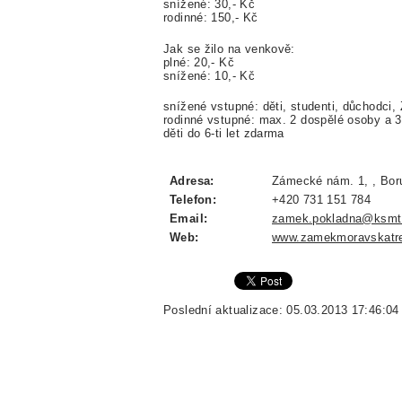
snížené: 30,- Kč
rodinné: 150,- Kč
Jak se žilo na venkově:
plné: 20,- Kč
snížené: 10,- Kč
snížené vstupné: děti, studenti, důchodci,
rodinné vstupné: max. 2 dospělé osoby a 3
děti do 6-ti let zdarma
Adresa:
Zámecké nám. 1, , Boru
Telefon:
+420 731 151 784
Email:
zamek.pokladna@ksmt
Web:
www.zamekmoravskatr
Poslední aktualizace: 05.03.2013 17:46:04