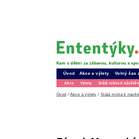
Kam s dětmi za zábavou, kulturou a spo
Úvod
Akce a výlety
Volný čas 
Akce
Výlety
Stálá místa k návště
Úvod
/
Akce a výlety
/
Stálá místa k návšt