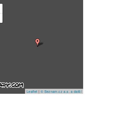
+
−
Leaflet
|
© Seznam.cz a.s. a další