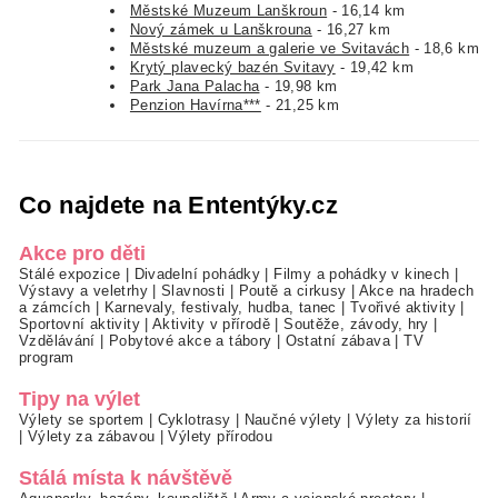
Městské Muzeum Lanškroun
- 16,14 km
Nový zámek u Lanškrouna
- 16,27 km
Městské muzeum a galerie ve Svitavách
- 18,6 km
Krytý plavecký bazén Svitavy
- 19,42 km
Park Jana Palacha
- 19,98 km
Penzion Havírna***
- 21,25 km
Co najdete na Ententýky.cz
Akce pro děti
Stálé expozice
|
Divadelní pohádky
|
Filmy a pohádky v kinech
|
Výstavy a veletrhy
|
Slavnosti
|
Poutě a cirkusy
|
Akce na hradech
a zámcích
|
Karnevaly, festivaly, hudba, tanec
|
Tvořivé aktivity
|
Sportovní aktivity
|
Aktivity v přírodě
|
Soutěže, závody, hry
|
Vzdělávání
|
Pobytové akce a tábory
|
Ostatní zábava
|
TV
program
Tipy na výlet
Výlety se sportem
|
Cyklotrasy
|
Naučné výlety
|
Výlety za historií
|
Výlety za zábavou
|
Výlety přírodou
Stálá místa k návštěvě