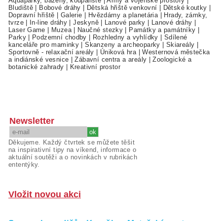
Aquaparky, bazény, koupaliště
|
Army a vojenské prostory
|
Bludiště
|
Bobové dráhy
|
Dětská hřiště venkovní
|
Dětské koutky
|
Dopravní hřiště
|
Galerie
|
Hvězdárny a planetária
|
Hrady, zámky,
tvrze
|
In-line dráhy
|
Jeskyně
|
Lanové parky
|
Lanové dráhy
|
Laser Game
|
Muzea
|
Naučné stezky
|
Památky a památníky
|
Parky
|
Podzemní chodby
|
Rozhledny a vyhlídky
|
Sdílené
kanceláře pro maminky
|
Skanzeny a archeoparky
|
Skiareály
|
Sportovně - relaxační areály
|
Úniková hra
|
Westernová městečka
a indiánské vesnice
|
Zábavní centra a areály
|
Zoologické a
botanické zahrady
|
Kreativní prostor
Newsletter
Děkujeme. Každý čtvrtek se můžete těšit
na inspirativní tipy na víkend, informace o
aktuální soutěži a o novinkách v rubrikách
ententýky.
Vložit novou akci