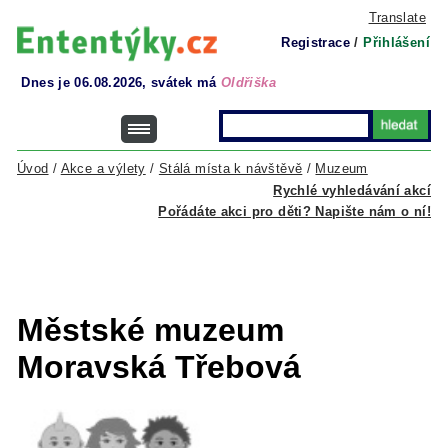
Translate
Registrace
/
Přihlášení
Dnes je 06.08.2026, svátek má
Oldřiška
Úvod
/
Akce a výlety
/
Stálá místa k návštěvě
/
Muzeum
Rychlé vyhledávání akcí
Pořádáte akci pro děti? Napište nám o ní!
Městské muzeum
Moravská Třebová