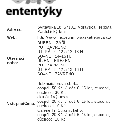
Svitavská 18, 57101, Moravská Třebová,
Adresa:
Pardubický kraj
Web:
http://www.muzeummoravskatrebova.cz/
DUBEN – ZÁŘÍ
PO ZAVŘENO
ÚT–PÁ 9–12 a 13–16 H.
SO–NE 14–16 H.
Otevírací
ŘÍJEN – BŘEZEN
doba:
PO ZAVŘENO
ÚT–PÁ 9–12 a 13–16 H.
SO–NE ZAVŘENO
Holzmaisterova sbírka:
dospělí 50 Kč / děti 6–15 let, studenti,
důchodci 30 Kč
aktuální výstava:
dospělí 20 Kč / děti 6–15 let, studenti,
Vstupné/Cena:
důchodci 10 Kč
Galerie Fr. Strážnického:
dospělí 20 Kč / děti 6–15 let, studenti,
důchodci 10 Kč