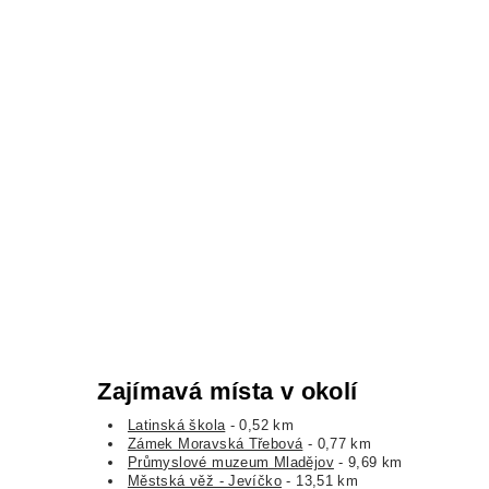
Zajímavá místa v okolí
Latinská škola
- 0,52 km
Zámek Moravská Třebová
- 0,77 km
Průmyslové muzeum Mladějov
- 9,69 km
Městská věž - Jevíčko
- 13,51 km