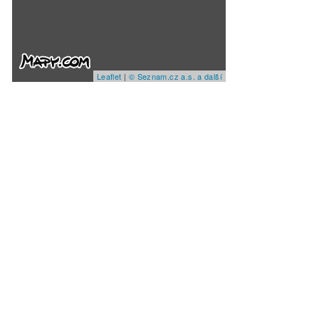
Leaflet
|
© Seznam.cz a.s. a další