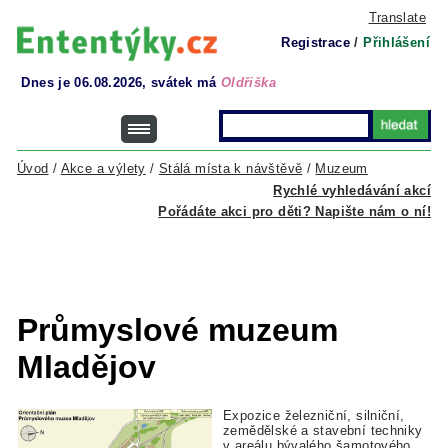
Translate
Registrace
/
Přihlášení
Dnes je 06.08.2026, svátek má
Oldřiška
Úvod
/
Akce a výlety
/
Stálá místa k návštěvě
/
Muzeum
Rychlé vyhledávání akcí
Pořádáte akci pro děti? Napište nám o ní!
Průmyslové muzeum
Mladějov
Expozice železniční, silniční,
zemědělské a stavební techniky
v areálu bývalého šamotového