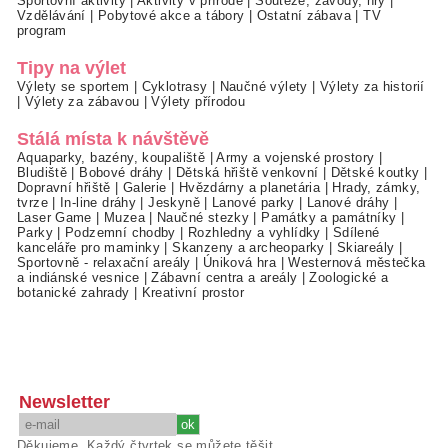
Sportovní aktivity
|
Aktivity v přírodě
|
Soutěže, závody, hry
|
Vzdělávání
|
Pobytové akce a tábory
|
Ostatní zábava
|
TV
program
Tipy na výlet
Výlety se sportem
|
Cyklotrasy
|
Naučné výlety
|
Výlety za historií
|
Výlety za zábavou
|
Výlety přírodou
Stálá místa k návštěvě
Aquaparky, bazény, koupaliště
|
Army a vojenské prostory
|
Bludiště
|
Bobové dráhy
|
Dětská hřiště venkovní
|
Dětské koutky
|
Dopravní hřiště
|
Galerie
|
Hvězdárny a planetária
|
Hrady, zámky,
tvrze
|
In-line dráhy
|
Jeskyně
|
Lanové parky
|
Lanové dráhy
|
Laser Game
|
Muzea
|
Naučné stezky
|
Památky a památníky
|
Parky
|
Podzemní chodby
|
Rozhledny a vyhlídky
|
Sdílené
kanceláře pro maminky
|
Skanzeny a archeoparky
|
Skiareály
|
Sportovně - relaxační areály
|
Úniková hra
|
Westernová městečka
a indiánské vesnice
|
Zábavní centra a areály
|
Zoologické a
botanické zahrady
|
Kreativní prostor
Newsletter
Děkujeme. Každý čtvrtek se můžete těšit